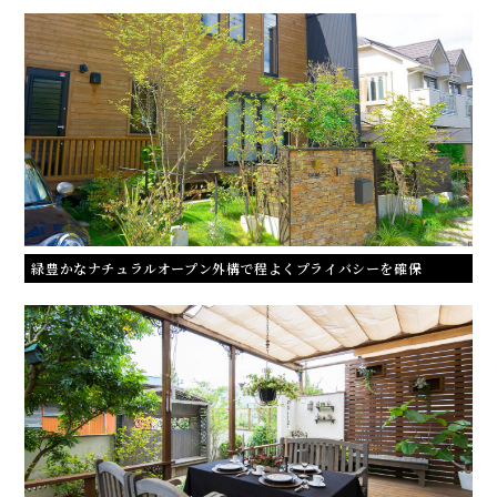
メ
緑豊かなナチュラルオープン外構で程よくプライバシーを確保
ル
マ
ガ
登
録
相
談
予
約
・
問
合
せ