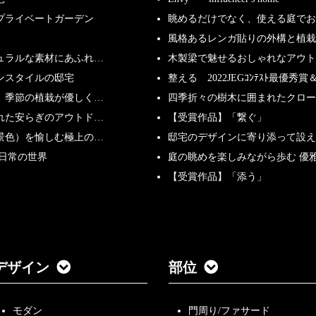
プライベートガーデン
眺めるだけでなく、使える庭で
風格あるレンガ貼りの外構と植栽
ュラルな素材にあふれ…
木製梁で魅せるおしゃれなアウト
ンスタイルの邸宅
整える 2022JEGｺﾝﾃｽﾄ最優秀賞＆
、季節の植栽が優しく…
四季折々の樹木に囲まれたクロー
れた安らぎのアウトド…
【受賞作品】「繋ぐ」
景色）を愉しむ極上の…
邸宅のデザインに寄り添って設え
非日常の世界
庭の眺めを楽しみながら歩む 優
【受賞作品】「添う」
デザイン
部位
モダン
門周り/ファサード