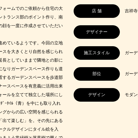
フォームでのご依頼から住宅の大
店 舗
吉祥寺
ントランス部のポイント作り、南
の顔を一度に作成させていただい
デザイナー
進めているようです。今回の立地
ースを大きくとり自然を感じられ
施工スタイル
ガーデ
延長としていままで隣地との影に
になりガーデンスペース作りも道
部位
ガーデ
置するガーデンスペースを歩道部
ナースペースを有意義に活用出来
ォールを立てて独立した場所にし
デザイン
モダン
ﾞｰﾀｲﾙ（青）を中にも取り入れ
ングからの広い空間を感じられる
「出て楽しむ」を。その先にある
ークルデザインにタイル絵を入
れるよう常緑樹と落葉樹で囲んで