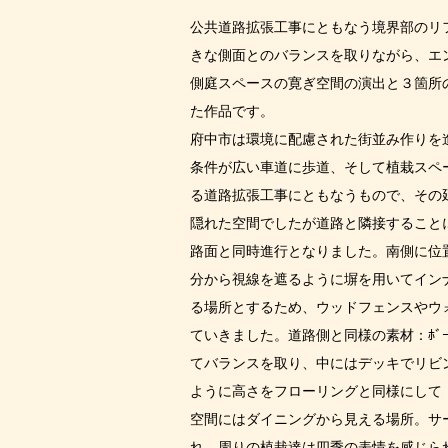
公共道路拡張工事にともなう境界部のリ
きな側面とのバランスを取りながら、エ
側庭スペースの寛ぎ空間の演出と３箇所
た作品です。
府中市は環境に配慮された街並み作りを
条件が広い車道に歩道、そして植栽スペ
る道路拡張工事にともなうもので、その
隠れた空間でしたが道路と隣接すること
路面と同時進行となりました。南側に位
分から視線を遮るように塀を用いてイン
る場所とするため、ウッドフェンスやウ
ていきました。道路側と同様の素材：ﾎﾞｰﾀ
てバランスを取り、中にはデッキでリビ
ように高さをフローリングと同様にして
空間にはダイニングから見える場所。サ
れ、周りの植栽達は四季の表情を感じら