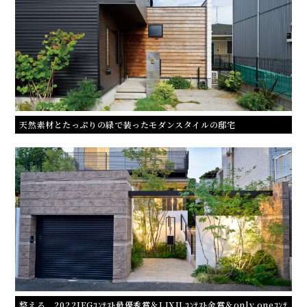
天然素材とたっぷりの緑で装ったモダンスタイルの邸宅
整える 2022JEGｺﾝﾃｽﾄ最優秀賞＆LIXILｺﾝﾃｽﾄ金賞＆only oneｺﾝﾃ