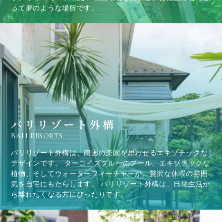
って夢のような場所です。
バリリゾート外構
BALI RESORTS
バリリゾート外構は、南国の楽園を思わせるエキゾチックな
デザインです。 ターコイズブルーのプール、エキゾチックな
植物、そしてウォーターフィーチャーが、贅沢な休暇の雰囲
気を自宅にもたらします。 バリリゾート外構は、日常生活か
ら離れたくなる方にぴったりです。