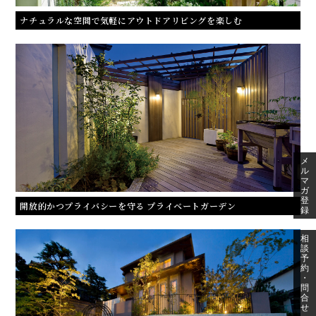
ナチュラルな空間で気軽にアウトドアリビングを楽しむ
メ
ル
マ
ガ
登
開放的かつプライバシーを守る プライベートガーデン
録
相
談
予
約
・
問
合
せ