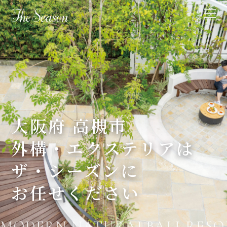
大阪府 高槻市
外構・エクステリアは
ザ・シーズンに
お任せください
MODERN,NATURALBALI RESOR