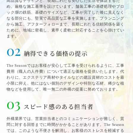
高品質なデザインと、長期にわたる安心した生活を保証するた
め、厳格な施工基準を設けています。舗装工事の基礎処理やブロ
ック塀の鉄筋、基礎のサイズなど、工事が完了した後に見えなく
なる部分にも、堅実で高品質な工事を実施します。プランニング
から施工、アフターフォローまで、長期にわたる信頼関係を築く
ために、地域に密着し、素早く柔軟に対応することを心掛けてい
ます。
02
納得できる価格の提示
The Seasonではお客様が安心して工事を受けられるように、工事
費用（職人の人件費）について適正な価格を提供いたします。代
わりに、エクステリア商材やタイルなどの建設資材のコストを最
小限に抑え、他にはない個別のデザインや特別な石材、稀少な植
物などを使用して、唯一無二の外構の提案に努めております。
03
スピード感のある担当者
外構業界では、営業担当者とのコミュニケーションが難しく、質
問に対する回答までに時間がかかることがあります。The Season
では、このような不便さを解消し、お客様のストレスを軽減する