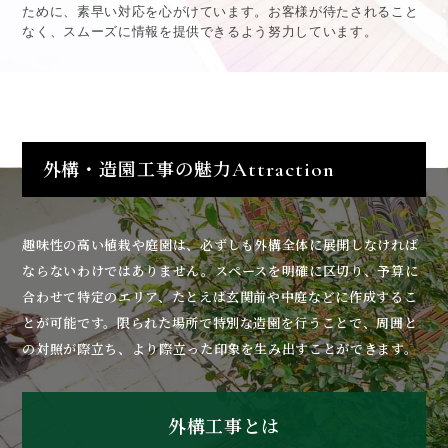
ために、素早い対応を心がけています。お客様が待たされること
なく、スムーズに情報を提供できるよう努力しています。
外構・造園工事の魅力
Attraction
趣味性の高い植栽や庭園は、必ずしも外構全体に展開しなければ
ならないわけではありません。スペースを明確に区切り、予算に
合わせて特定のエリア、たとえば玄関前や中庭などに作成するこ
とが可能です。限られた場所で特別な造園を行うことで、周囲と
の対照が際立ち、より際立った印象を生み出すことができます。
外構工事とは