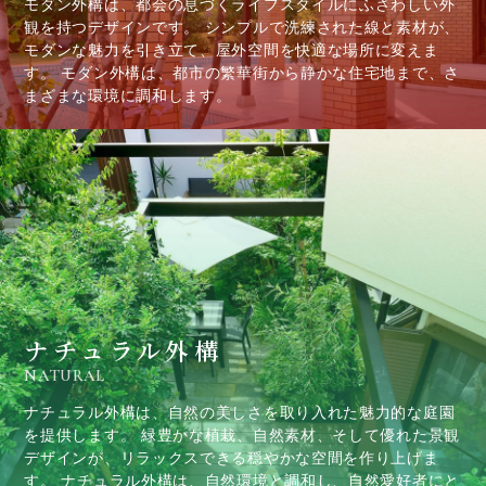
モダン外構は、都会の息づくライフスタイルにふさわしい外
観を持つデザインです。 シンプルで洗練された線と素材が、
モダンな魅力を引き立て、屋外空間を快適な場所に変えま
す。 モダン外構は、都市の繁華街から静かな住宅地まで、さ
まざまな環境に調和します。
ナチュラル外構
NATURAL
ナチュラル外構は、自然の美しさを取り入れた魅力的な庭園
を提供します。 緑豊かな植栽、自然素材、そして優れた景観
デザインが、リラックスできる穏やかな空間を作り上げま
す。 ナチュラル外構は、自然環境と調和し、自然愛好者にと