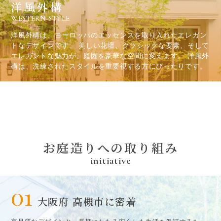
洋風外構
WESTERN STYLE
洋風外構は、ヨーロッパのエッセンスを取り入れたエレガン
トなデザインです。 美しい花壇、クラシックな要素、そして
エレガントな魅力が、庭園を豪華な空間に変えます。 洋風外
構は、洗練されたスタイルを重要視する方にぴったりです。
お庭造
り
への取
り
組み
initiative
01
大阪府 高槻市に密着