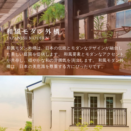
和風モダン外構
JAPANESE MODERN
和風モダン外構は、日本の伝統とモダンなデザインが融合し
た美しい庭園を提供します。 和風要素とモダンなアクセント
が共存し、穏やかな和の雰囲気を演出します。 和風モダン外
構は、日本の美意識を尊重する方にぴったりです。