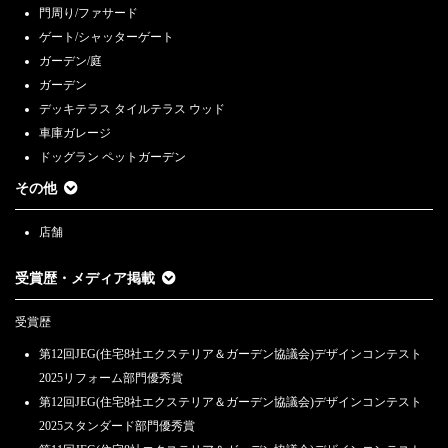
2023.10.31
門周り/ファサード
「外構とお庭の秋の相談会」11/11（土）・11/12（日）と11/18（土）・
ゲート/シャッターゲート
11/19（日）【首都圏】
ガーデン/庭
2023.10.13
ガーデン
「外構とお庭の無料相談会」10/14（土）・10/15（日）【首都圏】
デッキテラス タイルテラス ウッド
車庫ガレージ
2023.9.18
～関西エリア 新店舗オープン記念～ 関西エリア限定 エクステリア
ドッグラン ペットガーデン
＆ガーデン モデル邸募集のお知らせ
その他
2023.9.9
～関西エリア 新規店舗オープンのお知らせ～
店舗
2023.8.28
受賞歴・メディア掲載
「外構とお庭の無料相談会」9/9（土）・9/10（日）と 9/16（土）・
9/17（日）・9/18（月）【首都圏】
受賞歴
2023.8.5
第12回JEG(住宅8社エクステリア＆ガーデン協議会)デザインコンテスト
「外構とお庭の無料相談会」8/19（土）・8/20（日）【首都圏】
2025リフォーム部門優秀賞
2023.8.4
第12回JEG(住宅8社エクステリア＆ガーデン協議会)デザインコンテスト
2023年夏季休業日のお知らせ
2025スタンダード部門優秀賞
2023.7.1