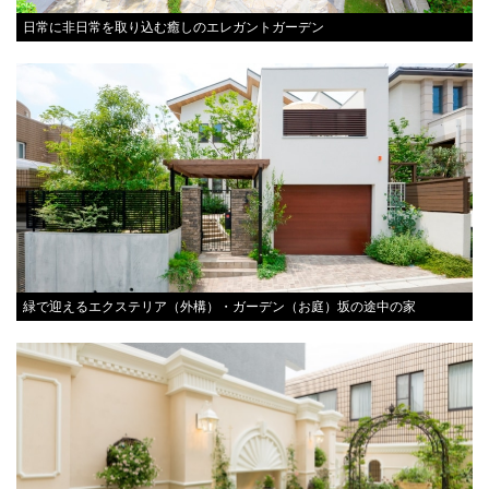
庁）の関東地方を管轄とするほとんどの出先機関（各省庁の地方支分部
日常に非日常を取り込む癒しのエレガントガーデン
局）、ならびに甲信越地方を管轄とする一部の出先機関が設置されている。
東側地区には大型ショッピングモール「コクーンシティ」が所在する（東側
についての詳細はコクーンシティも参照）。
現在の「埼玉県さいたま市中央区新都心」とされている場所は、さいたま市
が成立する以前は合併以前の旧浦和市、旧大宮市、旧与野市が入り組んでお
り、新都心街びらき後も、2003年（平成15年）の政令指定都市移行までは上
木崎一丁目、北袋町一丁目、吉敷町二丁目、錦町、上落合一丁目および大字
上落合の各一部であった。
さいたま市の政令指定都市移行に伴い区が設置され、京浜東北線、宇都宮
線・高崎線、湘南新宿ラインより西側の全区域が旧与野市域とともに中央区
に編入され、東側は大宮区となった。また同時に、旧市の町名が混在してい
緑で迎えるエクステリア（外構）・ガーデン（お庭）坂の途中の家
た西側地区が「さいたま市中央区新都心」に統一された。