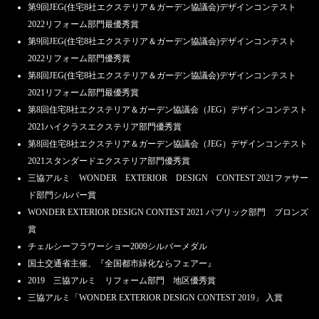
第9回JEG(住宅8社エクステリア＆ガーデン協議会)デザインコンテスト
新年外構とお庭の冬の大相談会 1/14（土）・1/15(日）・1/21（土）・
1/22（日）【首都圏】
2022リフォーム部門最優秀賞
第9回JEG(住宅8社エクステリア＆ガーデン協議会)デザインコンテスト
2022.12.24
2022リフォーム部門優秀賞
2022-2023年末年始休業日のお知らせ
第8回JEG(住宅8社エクステリア＆ガーデン協議会)デザインコンテスト
2022.12.6
2021リフォーム部門最優秀賞
外構とお庭の冬の大相談会 12/10（土）・12/11(日）・12/17（土）・
第8回住宅8社エクステリア＆ガーデン協議会（JEG）デザインコンテスト
12/18（日）【首都圏】
2021ハイクラスエクステリア部門優秀賞
2022.11.1
第8回住宅8社エクステリア＆ガーデン協議会（JEG）デザインコンテスト
「外構とお庭の秋の相談会」11/12（土）・11/13（日）【首都圏】
2021スタンダードエクステリア部門優秀賞
三協アルミ WONDER EXTERIOR DESIGN CONTEST 2021ファサー
2022.10.1
「外構とお庭の秋の大相談会」10/8（土）・10/9（日）・10/10(月）と
ド部門シルバー賞
10/15（土）・10/16（日）【首都圏】
WONDER EXTERIOR DESIGN CONTEST 2021 パブリック部門 ブロンズ
賞
2022.9.1
チェルシーフラワーショー2009シルバーメダル
「外構とお庭のリフォーム相談会」9/10（土）・9/11（日）と
9/17（土）・9/18（日）・9/19（月）【首都圏】
国土交通省主催、『全国都市緑化ならフェアー』
2019 三協アルミ リフォーム部門 地区優秀賞
2022.8.5
三協アルミ「WONDER EXTERIOR DESIGN CONTEST 2019」 入賞
「外構とお庭のリフォーム相談会」8/20（土）・8/21（日）【首都圏】