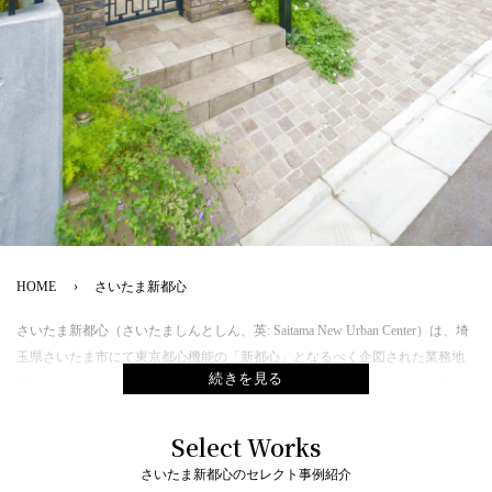
HOME
さいたま新都心
さいたま新都心（さいたましんとしん、英: Saitama New Urban Center）は、埼
玉県さいたま市にて東京都心機能の「新都心」となるべく企図された業務地
区の名称。もともとは国鉄大宮操車場や片倉工業の工場であった。1990年代
後半から大規模な再開発が行われ、官公庁の関東地方出先機関などが進出し
ている。
Select Works
なお、当地区の一部に含まれる同市中央区の町名として、新都心が使われて
さいたま新都心のセレクト事例紹介
いる。東京都区部以外で首都を補完し、地域の中心となるべき都市「業務核