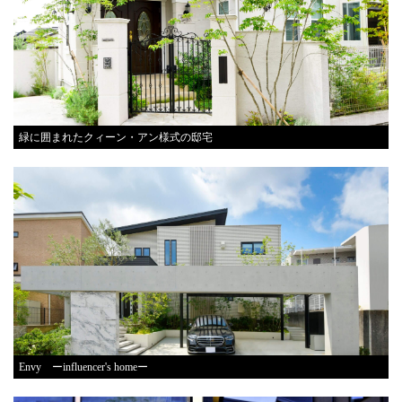
緑に囲まれたクィーン・アン様式の邸宅
Envy ーinfluencer's homeー