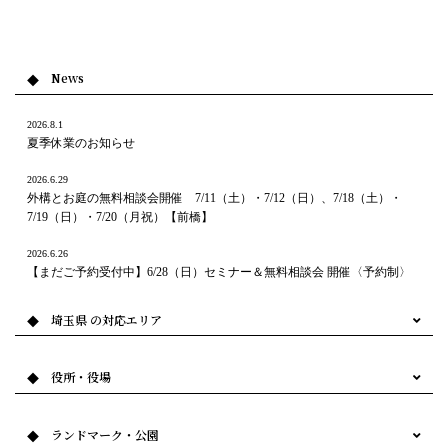
News
2026.8.1
夏季休業のお知らせ
2026.6.29
外構とお庭の無料相談会開催 7/11（土）・7/12（日）、7/18（土）・
7/19（日）・7/20（月祝）【前橋】
2026.6.26
【まだご予約受付中】6/28（日）セミナー＆無料相談会 開催〈予約制〉
2026.6.20
埼玉県 の対応エリア
【首都圏】セミナー＆無料相談会を開催します 6/28（日）
2026.6.13
役所・役場
【6/20（土）・6/21（日）開催】外構・お庭の無料相談会（首都圏）
2026.4.25
ランドマーク・公園
【ヨコハマくらし館店】GW特別企画｜外構・お庭の無料相談会 開催