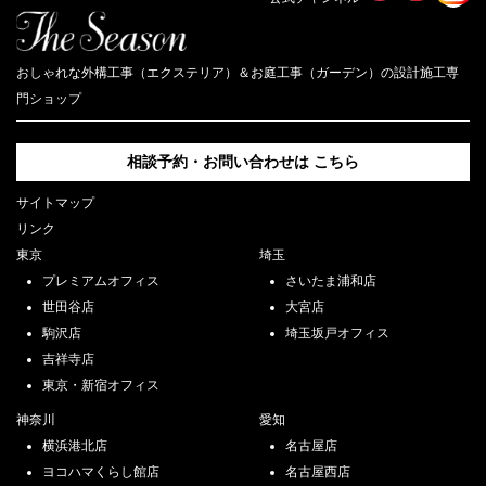
2024.9.30
【オープン記念】秋の外構、庭づくり相談会《無料・要予約制》毎週土
日開催
おしゃれな外構工事（エクステリア）＆お庭工事（ガーデン）の設計施工専
門ショップ
2024.9.27
【中部エリア限定】秋の外構、庭づくり相談会《無料》10/5（土）～
10/27（日）
相談予約・お問い合わせは
こちら
2024.9.27
サイトマップ
【近畿エリア限定】延長決定！ザ・シーズン箕面店 1周年記念祭 エクス
リンク
テリア＆ガーデン《無料》大相談 会受付期間 9/30(月)～10/12（土）
東京
埼玉
2024.9.1
プレミアムオフィス
さいたま浦和店
「外構とお庭の無料相談会」9/14（土）・9/15（日）・9/16(月）と
世田谷店
大宮店
9/21（土）・9/22（日）・9/23（月）【首都圏】
駒沢店
埼玉坂戸オフィス
2024.9.1
吉祥寺店
【中部エリア限定】ザ・シーズン名古屋西店 毎週[土･日]相談会 9/7～
東京・新宿オフィス
9/29
神奈川
愛知
2024.8.15
横浜港北店
名古屋店
【近畿エリア限定】ザ・シーズン箕面店 1周年記念祭 エクステリア＆ガ
ーデン《無料》大相談 会受付期間 8/10(土)～9/29(日)
ヨコハマくらし館店
名古屋西店