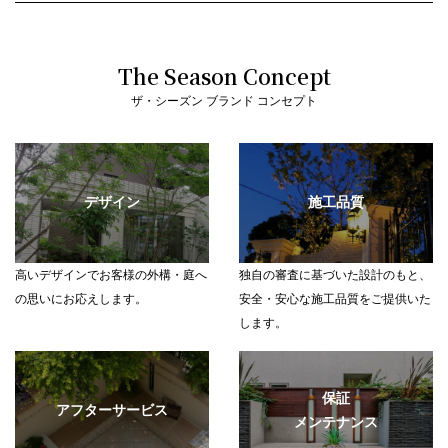
（イングリッシュガーデンペアチケットプレゼント）
2026.4.25
ゴールデンウィーク期間中の休業日のお知らせ
The Season Concept
2026.4.17
ザ・シーズン ブランド コンセプト
「春本番！外構とお庭の相談会」4/18（土）～5/6（水）【前橋】
2026.4.4
4月開催｜外構・お庭の無料相談会のご案内 （首都圏）
デザイン
施工品質
2026.4.2
ザ・シーズン駒沢店 グランドオープンのお知らせ
2026.3.2
高いデザインでお客様の外構・庭へ
独自の審査に基づいた設計のもと、
3月開催｜春の外構とお庭の無料相談会のご案内 （首都圏）
の思いにお応えします。
安全・安心な施工品質をご提供いた
2026.1.22
します。
【首都圏】セミナー＆無料相談会を開催します 1/24（土）・1/25（日）
2026.1.5
新春のご挨拶 ＆ 外構・お庭の無料相談会開催のお知らせ（首都圏）
保証
アフターサービス
メンテナンス
2025.12.22
年末年始休業（冬季休業）のお知らせ