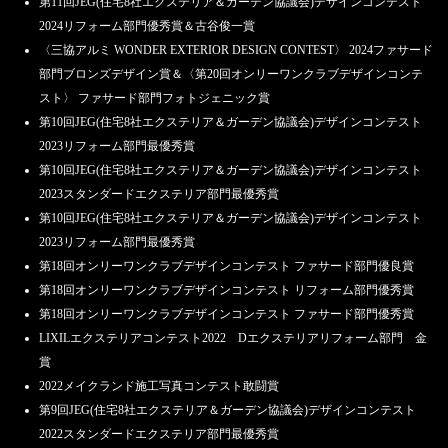
第11回JEG(住宅8社エクステリア＆ガーデン協議会)デザインコンテスト
「外構とお庭の無料相談会」7/8（土）・7/9（日）・7/15（土）・
2024リフォーム部門優秀賞＆古谷俊一賞
7/16（日）・7/17（月）【首都圏】
〈三協アルミ WONDER EXTERIOR DESIGN CONTEST〉 2024ファサード
部門ブロンズデザイン賞＆〈第20回オンリーワンクラブデザインコンテ
2023.6.1
「外構とお庭の無料相談会」6/10（土）・6/11（日）・6/17（土）・
スト〉 ファサード部門フォトジェニック賞
6/18（日）【首都圏】
第10回JEG(住宅8社エクステリア＆ガーデン協議会)デザインコンテスト
2023リフォーム部門最優秀賞
2023.5.2
「外構とお庭の無料相談会」5/13（土）・5/14（日）と5/20（土）・
第10回JEG(住宅8社エクステリア＆ガーデン協議会)デザインコンテスト
5/21（日）【首都圏】
2023スタンダードエクステリア部門最優秀賞
第10回JEG(住宅8社エクステリア＆ガーデン協議会)デザインコンテスト
2023.4.1
「春本番！外構とお庭の大相談会」4/8（土）・4/9（日）・4/15(土）・
2023リフォーム部門最優秀賞
4/16（日）【首都圏】
第18回オンリーワンクラブデザインコンテスト ファサード部門優良賞
第18回オンリーワンクラブデザインコンテスト リフォーム部門優秀賞
2023.3.2
第18回オンリーワンクラブデザインコンテスト ファサード部門優秀賞
「春の外構とお庭の無料相談会」3/11（土）・3/12（日）と3/18（土）・
3/19(日）【首都圏】
LIXILエクステリアコンテスト2022 Dエクステリアリフォーム部門 金
賞
2023.2.2
2022メイクランド施工写真コンテスト敢闘賞
「外構とお庭のリフォーム相談会」2/11（土）・2/12(日）・2/18（土）・
2/19（日）【首都圏】
第9回JEG(住宅8社エクステリア＆ガーデン協議会)デザインコンテスト
2022スタンダードエクステリア部門最優秀賞
2023.1.1