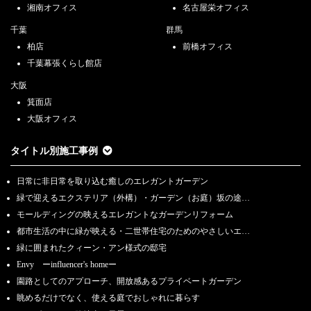
湘南オフィス
名古屋栄オフィス
2024.8.3
2024年夏季休業日のお知らせ【首都圏店舗】
千葉
群馬
柏店
前橋オフィス
2024.7.26
千葉幕張くらし館店
チェルシーフラワーショー2024 シルバーギルト受賞
大阪
2024.7.16
箕面店
【首都圏】セミナー＆無料相談会を開催します7/20（土）・7/21（日）
大阪オフィス
2024.6.1
「外構とお庭の無料相談会」6/8（土）・6/9（日）・6/15（土）・
タイトル別施工事例
6/16（日）【首都圏】
日常に非日常を取り込む癒しのエレガントガーデン
2024.5.14
外構とお庭の無料相談会 5/19(日）【首都圏】
緑で迎えるエクステリア（外構）・ガーデン（お庭）坂の途…
モールディングの映えるエレガントなガーデンリフォーム
2024.5.2
都市生活の中に緑が映える・二世帯住宅のためのやさしいエ…
RHSチェルシーフラワーショー2024に 共同参画します
緑に囲まれたクィーン・アン様式の邸宅
2024.5.2
Envy ーinfluencer's homeー
「外構とお庭の無料相談会」5/11（土）・5/12（日）・5/18（土）・
園路としてのアプローチ、開放感あるプライベートガーデン
5/19（日）【首都圏】
眺めるだけでなく、使える庭でおしゃれに暮らす
2024.5.2