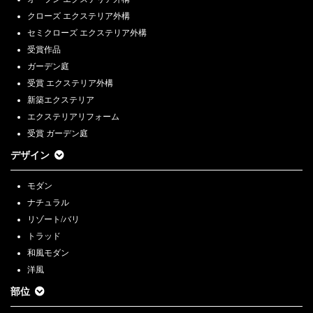
10日(土）～2月24日(土）
クローズ エクステリア外構
セミクローズ エクステリア外構
2024.1.8
【首都圏】ショールームにて無料相談会を開催します
受賞作品
ガーデン庭
2024.1.1
受賞 エクステリア外構
新年外構とお庭の相談会 1/13（土）・1/14(日）・1/20（土）・
1/21（日）【首都圏】
新築エクステリア
エクステリアリフォーム
2023.12.27
受賞 ガーデン庭
【2023-2024 】年末年始休業日のお知らせ
デザイン
2023.12.22
新春キャンペーン エクステリア＆ガーデン大相談会【無料】 1/6（土）
モダン
～1/20（土）【近畿エリア限定】
ナチュラル
2023.12.16
リゾート/バリ
第10回JEG(住宅8社エクステリア＆ガーデン協議会)デザインコンテスト
トラッド
2023 受賞のご報告
和風モダン
2023.11.30
洋風
外構とお庭の冬の相談会 12/9（土）・12/10(日）・12/16（土）・
部位
12/17（日）【首都圏】