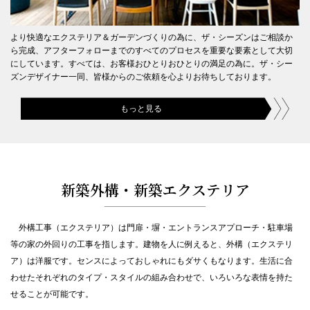
て開催
2025.8.1
より快適なエクステリア＆ガーデンづくりの為に、ザ・シーズンはご相談か
【8/23（土）・8/24（日）開催】夏の外構＆お庭の無料相談会
ら完成、アフターフォローまでのすべてのプロセスを重要な要素として大切
にしています。すべては、お客様おひとりおひとりの満足の為に。ザ・シー
2025.7.31
ズンデザイナー一同、皆様からのご依頼を心よりお待ちしております。
各店舗の夏季休業日のお知らせ
もっと見る
2025.7.11
【無料相談会のお知らせ】7月19日(土) タカショー首都圏ショールームに
て開催
2025.7.11
外構とお庭の無料相談会開催 7/12（土）・7/13（日）、7/19（土）・
新築外構・新築エクステリア
7/20（日）・7/21（月祝）【首都圏】
2025.7.4
GOOD LIFE フェア 2025に出展します 9/26（金）〜28（日）
外構工事（エクステリア）は門扉・塀・エントランスアプローチ・駐車場
等の家の外回りの工事を指します。建物を人に例えると、外構（エクステリ
2025.7.4
ア）は洋服です。センスによっておしゃれにもダサくもなります。生活に合
【中部エリア限定】“おしゃれ”でローメンテナンスなお庭づくりセミナ
ー 7/12（土）
わせたそれぞれのタイプ・スタイルの組み合わせで、いろいろな表情を持た
せることが可能です。
2025.6.26