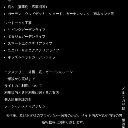
等）
2022.3.1
「外構とお庭のリフォーム相談会」3/12（土）・3/13（日）【首都圏】
樹木（落葉樹、広葉樹等）
ガーデン（ウッドデッキ、シェード、ガーデンシンク、雨水タンク等）
2022.2.1
「外構とお庭のリフォーム相談会」2/11(金）・2/12（土）・2/13（日）
ウッドデッキ工事
【首都圏】
リビングガーデンライフ
ポタジェガーデンライフ
2022.1.27
ザ・シーズン柏店移転リニューアルオープン【1/15（土）】
スマートエクステリアライフ
ユニバーサルエクステリアライフ
2022.1.4
キッズ＆ペットガーデンライフ
「外構とお庭のリフォーム相談会」1/15（土）・1/16（日）【首都圏】
2021.12.18
エクステリア・外構・庭・ガーデンのシーン
2021-2022 年末年始休業日のご案内
ご相談から完成まで
2021.12.11
サイトのご利用について
メ
YouTube始めました！
ル
利用目的と共同利用に関するご案内
マ
個人情報保護方針
ガ
2021.12.2
登
「外構とお庭のリフォーム相談会」12/11（土）・12/12（日）【首都圏】
ソーシャルメディアポリシー
録
著作権、及びお客様のプライバシー保護のため、サイト内の写真や内容の無
2021.11.1
相
「外構とお庭のリフォーム相談会」11/13（土）・11/14（日）【首都圏】
断転載等はお断り致します。
談