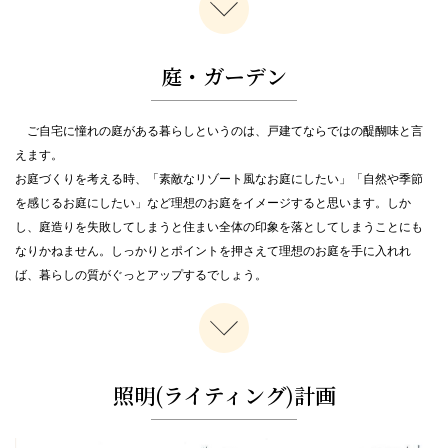
【ヨコハマくらし館店】3/8（土）～3/16（日）新築外構・お庭リフォー
ム個別相談会
庭・ガーデン
2025.3.1
「春の外構とお庭の無料相談会」3/8（土）・3/9（日）と3/15（土）・
3/16(日）【首都圏】
ご自宅に憧れの庭がある暮らしというのは、戸建てならではの醍醐味と言
2025.2.1
えます。
「外構とお庭の無料相談会」2/8（土）・2/9(日）・2/15（土）・
お庭づくりを考える時、「素敵なリゾート風なお庭にしたい」「自然や季節
2/16（日）【首都圏】
を感じるお庭にしたい」など理想のお庭をイメージすると思います。しか
2025.1.20
し、庭造りを失敗してしまうと住まい全体の印象を落としてしまうことにも
【首都圏】セミナー＆無料相談会を開催します1/25（土）・1/26（日）
なりかねません。しっかりとポイントを押さえて理想のお庭を手に入れれ
ば、暮らしの質がぐっとアップするでしょう。
2025.1.18
【ヨコハマくらし館店】うちそとリフォーム個別相談会
2025.1.1
新年外構とお庭の相談会 1/11（土）・1/12(日）・1/13（月）・
1/18（土）・1/19（日）【首都圏】
照明(ライティング)計画
2024.12.29
【群馬エリア】群馬エリア新規オープン！無料相談会開催のお知らせ