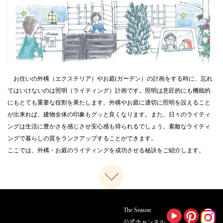
2024.12.24
【2024-2025 】年末年始休業日のお知らせ
2024.12.23
【新春】 中部・近畿エリア合同特別企画 エクステリア＆ガーデン《無
料》大相談会
2024.12.1
お住いの外構（エクステリア）やお庭(ガーデン）の計画をする時に、忘れ
外構とお庭の冬の相談会 12/14（土）・12/15(日）・12/21（土）・
12/22（日）【首都圏】
てはいけないのは照明（ライティング）計画です。照明は意匠的にも機能的
にもとても重要な役割を果たします。外構やお庭に適切に照明を設えること
2024.11.1
が出来れば、建物全体の印象もグッと良くなります。また、日々のライティ
「外構とお庭の秋の無料相談会」11/9（土）・11/10（日）と
11/16（土）・11/17（日）【首都圏】
ングは生活に豊かさを感じさせ安心感も得られるでしょう。素敵なライティ
ングで暮らしの質をランクアップすることができます。
2024.10.31
ここでは、外構・お庭のライティングを成功させる秘訣をご紹介します。
～群馬エリア 新規オープン・無料相談会開催のお知らせ～
2024.10.1
「外構とお庭の無料相談会」10/5（土）・10/6（日）と10/19（土）・
10/20（日）【首都圏】
2024.9.30
The Season
『ザ・シーズン 幕張くらし館店』NEW OPEN!!
公式チャンネル