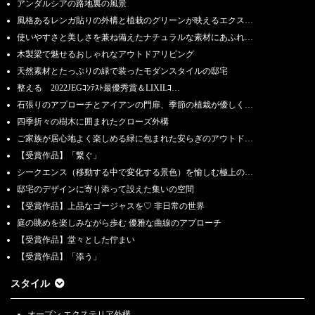
アンダルシアの路地裏の風景
【近畿エリア限定】Spring Fair 庭づくり相談会 第2弾《無料》 5月11日
風格あるレンガ貼りの外構と植栽のグリーンが映えるエクス…
(土）～5月25日(土）
使いやすさと美しさを兼ね備えたナチュラルな素材にあふれ…
2024.4.16
木製梁で魅せるおしゃれなアウトドアリビング
【近畿エリア限定】春本番 庭づくり相談会 第1弾《無料》 4月20日
天然素材とたっぷりの緑で装ったモダンスタイルの邸宅
(土）～4月30日(火）
整える 2022JEGｺﾝﾃｽﾄ最優秀賞＆LIXILｺ…
2024.4.11
石張りのアプローチとアイアンの門扉、季節の植栽が優しく…
『ザ・シーズン ヨコハマくらし館店』NEW OPEN!!
四季折々の樹木に囲まれたクローズ外構
ご家族が居心地よく楽しめる緑に包まれた安らぎのアウトド…
2024.4.1
「春本番！外構とお庭の相談会」4/13（土）・4/14（日）・4/20(土）・
【受賞作品】「繋ぐ」
4/21（日）【首都圏】
シークエンス（移動する中で変化する景色）を愉しむ極上の…
邸宅のデザインに寄り添って設えた集いの空間
2024.3.1
「春の外構とお庭の無料相談会」3/9（土）・3/10（日）と3/16（土）・
【受賞作品】上品なゴージャスを♡ 非日常の世界
3/17(日）【首都圏】
庭の眺めを楽しみながら歩む 優雅な曲線のアプローチ
【受賞作品】堂々とした佇まい
2024.2.1
【受賞作品】「添う」
「外構とお庭の無料相談会」2/10（土）・2/11(日）・2/12(月）・
2/17（土）・2/18（日）【首都圏】
スタイル
2024.1.27
【近畿エリア限定】あなたの敷地 丸ごと コンサルティング《無料》 2月
オープン エクステリア外構