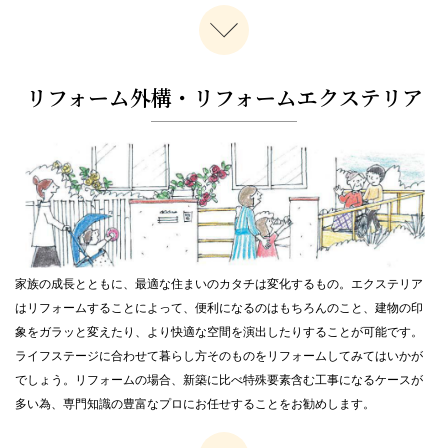
【首都圏】セミナー＆無料相談会を開催します 6/29（日）
2025.6.2
【外構とお庭の無料相談会開催】6/14（土）・6/15（日）、6/21（土）・
6/22（日）【首都圏】
リフォーム外構・リフォームエクステリア
2025.6.2
【無料相談会のお知らせ】6月14日(土)・15日(日) タカショー首都圏ショ
ールームにて開催
2025.5.16
「外構とお庭の無料相談会」5/17（土）【タカショーショールーム】
2025.5.2
「外構とお庭の無料相談会」5/10（土）・5/11（日）・5/17（土）・
5/18（日）【首都圏】
家族の成長とともに、最適な住まいのカタチは変化するもの。エクステリア
はリフォームすることによって、便利になるのはもちろんのこと、建物の印
2025.5.1
象をガラッと変えたり、より快適な空間を演出したりすることが可能です。
【中部エリア限定】春の外構、庭づくり相談会《無料》 5/10（土）～
6/1（日）
ライフステージに合わせて暮らし方そのものをリフォームしてみてはいかが
でしょう。リフォームの場合、新築に比べ特殊要素含む工事になるケースが
2025.4.15
多い為、専門知識の豊富なプロにお任せすることをお勧めします。
【吉祥寺店】4/22（火）営業時間変更のお知らせ
2025.3.7