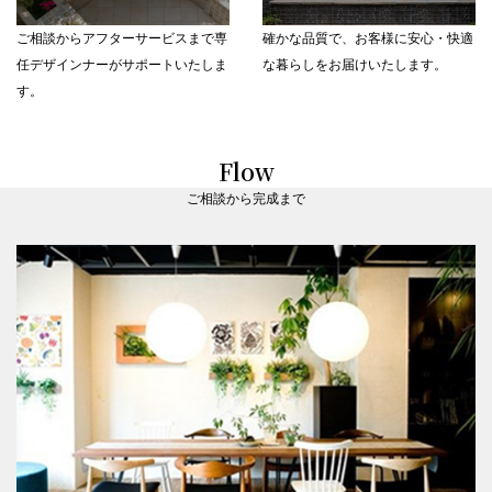
ご相談からアフターサービスまで専
確かな品質で、お客様に安心・快適
2025.12.1
【12月開催】外構とお庭無料相談会開催のお知らせ（首都圏）
任デザインナーがサポートいたしま
な暮らしをお届けいたします。
す。
2025.11.24
ザ・シーズン港北店 移転のお知らせ
2025.11.21
Flow
【重要】弊社の役職員を騙った投資勧誘行為にご注意ください
ご相談から完成まで
2025.10.2
【10月開催】秋の外構とお庭無料相談会（首都圏）
2025.10.1
吉祥寺店 営業時間変更のご案内
2025.9.12
ザ・シーズン大宮店 9/6（土）グランドオープン
2025.9.1
【9月開催】秋のお庭・外構無料相談会（首都圏）
2025.8.18
【無料相談会のお知らせ】8月24日(日) タカショー首都圏ショールームに