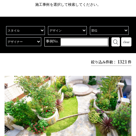
施工事例を選択して検索してください。
都市」に旧浦和市・大宮市が指定されたことにより、両市および旧与野市に
またがって位置し、1984年（昭和59年）に機能を停止した国鉄大宮操車場の
有効活用として、政府閣議決定により再開発・土地区画整理事業が行われた
ものである。
新都心整備事業では、「未来を担う新都心」にふさわしい都市基盤施設とし
事例No.
てさいたま新都心駅、地上2階レベルで各施設を結ぶ歩行者デッキ、都市計画
道路、区画街路、首都高速道路、ライフラインの共同溝、雨水の調整池など
を重層・複合的に計画し、整備が進められた。
1321
絞り込み件数：
件
2000年（平成12年）5月5日に「街びらき」が行われて以降、埼玉県内でも有
数のビジネス拠点となっている。さいたま市の都市計画マスタープランでは
「大宮駅周辺・さいたま新都心周辺地区」として「浦和駅周辺地区」ととも
に都心に指定され、民間活力を利用した都市開発を推進するとされている。
南北に走る東日本旅客鉄道（JR東日本）京浜東北線、宇都宮線・高崎線、湘
南新宿ラインを挟み、西側の地区（国鉄大宮操車場跡地周辺、同市中央区新
都心）と東側の地区（片倉工業大宮製作所跡地周辺、さいたま市大宮区吉敷
町四丁目）に分かれている。
西側地区には「さいたまスーパーアリーナ」・「けやきひろば」や、官民の
高層ビルが立地する。「さいたま新都心合同庁舎」には、政府機関（中央官