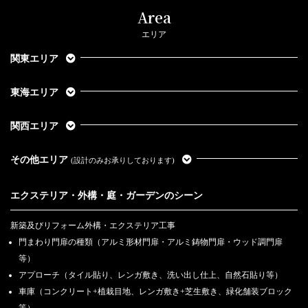
2022.8.5
Area
2022年夏季休業日のお知らせ
エリア
2022.7.1
「外構とお庭のリフォーム相談会」7/9（土）・7/10（日）【首都圏】
関東エリア
2022.6.4
東海エリア
「外構とお庭のリフォーム相談会」6/11（土）・6/12（日）【首都圏】
2022.4.29
関西エリア
「外構とお庭のリフォーム相談会」5/14（土）・5/15（日）【首都圏】
2022.3.29
その他エリア
(設計のみお承りしております)
「外構とお庭の春の大相談会」4/9（土）・4/10（日）・4/16(土）・
4/17（日）【首都圏】
エクステリア・外構・庭・ガーデンのシーン
2022.3.25
ザ・シーズンの施工事例が『湘南スタイルmagazine5』No.89に掲載されま
新築及びリフォーム外構・エクステリア工事
す！
門まわり門扉の種類（アルミ形材門扉・アルミ鋳物門扉・ウッド調門扉
等）
2022.3.15
「春の決算！外構とお庭の無料相談会」3/19（土）・3/20（日）・
アプローチ（タイル貼り、レンガ敷き、洗い出し仕上、自然石貼り等）
3/21（月）【首都圏】
車庫（コンクリート+植栽目地、レンガ敷き+芝生敷き、緑化舗装ブロック