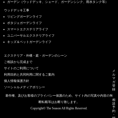
ガーデン（ウッドデッキ、シェード、ガーデンシンク、雨水タンク等）
ウッドデッキ工事
リビングガーデンライフ
ポタジェガーデンライフ
スマートエクステリアライフ
ユニバーサルエクステリアライフ
キッズ＆ペットガーデンライフ
エクステリア・外構・庭・ガーデンのシーン
ご相談から完成まで
サイトのご利用について
メ
ル
利用目的と共同利用に関するご案内
マ
個人情報保護方針
ガ
登
ソーシャルメディアポリシー
録
著作権、及びお客様のプライバシー保護のため、サイト内の写真や内容の無
相
断転載等はお断り致します。
談
予
Copyright© The Season All Rights Reserved.
約
・