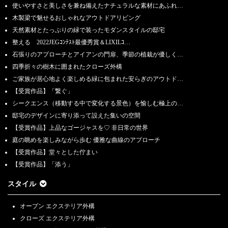
使いやすさと美しさを兼ね備えたナチュラルな素材にあふれ…
木製梁で魅せるおしゃれなアウトドアリビング
天然素材とたっぷりの緑で装ったモダンスタイルの邸宅
整える 2022JEGｺﾝﾃｽﾄ最優秀賞＆LIXILｺ…
石張りのアプローチとアイアンの門扉、季節の植栽が優しく…
四季折々の樹木に囲まれたクローズ外構
ご家族が居心地よく楽しめる緑に包まれた安らぎのアウトド…
【受賞作品】「繋ぐ」
シークエンス（移動する中で変化する景色）を愉しむ極上の…
邸宅のデザインに寄り添って設えた集いの空間
【受賞作品】上品なゴージャスを♡ 非日常の世界
庭の眺めを楽しみながら歩む 優雅な曲線のアプローチ
【受賞作品】堂々とした佇まい
【受賞作品】「添う」
スタイル
オープン エクステリア外構
クローズ エクステリア外構