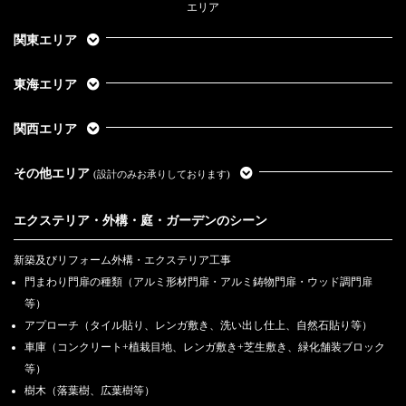
エリア
関東エリア
東海エリア
関西エリア
その他エリア
(設計のみお承りしております)
エクステリア・外構・庭・ガーデンのシーン
新築及びリフォーム外構・エクステリア工事
門まわり門扉の種類（アルミ形材門扉・アルミ鋳物門扉・ウッド調門扉
等）
アプローチ（タイル貼り、レンガ敷き、洗い出し仕上、自然石貼り等）
車庫（コンクリート+植栽目地、レンガ敷き+芝生敷き、緑化舗装ブロック
等）
樹木（落葉樹、広葉樹等）