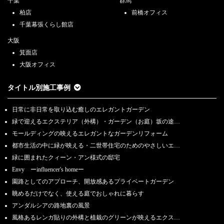
千葉
群馬
柏店
前橋オフィス
千葉幕張くらし館店
大阪
箕面店
大阪オフィス
タイトル別施工事例
日常に非日常を取り込む癒しのエレガントガーデン
緑で迎えるエクステリア（外構）・ガーデン（お庭）坂の途…
モールディングの映えるエレガントなガーデンリフォーム
都市生活の中に緑が映える・二世帯住宅のためのやさしいエ…
緑に囲まれたクィーン・アン様式の邸宅
Envy ーinfluencer's homeー
園路としてのアプローチ、開放感あるプライベートガーデン
眺めるだけでなく、使える庭でおしゃれに暮らす
アンダルシアの路地裏の風景
風格あるレンガ貼りの外構と植栽のグリーンが映えるエクス…