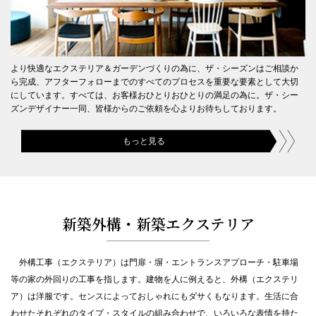
3/16(日）【首都圏】
2025.2.1
「外構とお庭の無料相談会」2/8（土）・2/9(日）・2/15（土）・
2/16（日）【首都圏】
より快適なエクステリア＆ガーデンづくりの為に、ザ・シーズンはご相談か
ら完成、アフターフォローまでのすべてのプロセスを重要な要素として大切
2025.1.18
にしています。すべては、お客様おひとりおひとりの満足の為に。ザ・シー
【ヨコハマくらし館店】うちそとリフォーム個別相談会
ズンデザイナー一同、皆様からのご依頼を心よりお待ちしております。
2025.1.1
もっと見る
新年外構とお庭の相談会 1/11（土）・1/12(日）・1/13（月）・
1/18（土）・1/19（日）【首都圏】
2024.12.24
【2024-2025 】年末年始休業日のお知らせ
新築外構・新築エクステリア
2024.12.1
外構とお庭の冬の相談会 12/14（土）・12/15(日）・12/21（土）・
12/22（日）【首都圏】
外構工事（エクステリア）は門扉・塀・エントランスアプローチ・駐車場
2024.11.1
等の家の外回りの工事を指します。建物を人に例えると、外構（エクステリ
「外構とお庭の秋の無料相談会」11/9（土）・11/10（日）と
ア）は洋服です。センスによっておしゃれにもダサくもなります。生活に合
11/16（土）・11/17（日）【首都圏】
わせたそれぞれのタイプ・スタイルの組み合わせで、いろいろな表情を持た