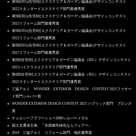
第9回JEG(住宅8社エクステリア＆ガーデン協議会)デザインコンテスト
2020.12.25
2022スタンダードエクステリア部門最優秀賞
リフォームフェア 外構とお庭の無料相談会 1/9(土）・1/10(日）・
第9回JEG(住宅8社エクステリア＆ガーデン協議会)デザインコンテスト
1/11(月）【首都圏】
2022リフォーム部門最優秀賞
2020.12.25
第9回JEG(住宅8社エクステリア＆ガーデン協議会)デザインコンテスト
年末年始休業日のお知らせ
2022リフォーム部門優秀賞
2020.12.1
第8回JEG(住宅8社エクステリア＆ガーデン協議会)デザインコンテスト
リフォームフェア 外構とアウトドアリビング無料相談会
2021リフォーム部門最優秀賞
12/12（土）・12/13(日）・12/19（土）・12/20（日）【首都圏】
第8回住宅8社エクステリア＆ガーデン協議会（JEG）デザインコンテスト
2020.11.6
2021ハイクラスエクステリア部門優秀賞
秋のリフォームフェア 外構とお庭の無料相談会 11/14（土）・
第8回住宅8社エクステリア＆ガーデン協議会（JEG）デザインコンテスト
11/15(日）【首都圏】
2021スタンダードエクステリア部門優秀賞
三協アルミ WONDER EXTERIOR DESIGN CONTEST 2021ファサー
2020.11.3
ザシーズンの施工事例が『世田谷ライフmagazineNo.75』 で紹介されてい
ド部門シルバー賞
ます。
WONDER EXTERIOR DESIGN CONTEST 2021 パブリック部門 ブロンズ
賞
2020.10.5
リフォームフェア 外構とお庭の無料相談会 10/10（土）・10/11(日）
チェルシーフラワーショー2009シルバーメダル
【首都圏】
国土交通省主催、『全国都市緑化ならフェアー』
2019 三協アルミ リフォーム部門 地区優秀賞
2020.9.30