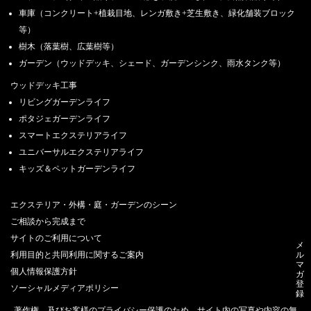
運営会社合併に伴うご案内_ザ・シーズン静岡エリア
車庫（コンクリート+植栽目地、レンガ敷き+芝生敷き、緑化舗装ブロック
2019.3.11
等）
委託CADオペレーター募集_ザ・シーズン東京エリア
樹木（落葉樹、広葉樹等）
ガーデン（ウッドデッキ、シェード、ガーデンシンク、雨水タンク等）
ウッドデッキ工事
リビングガーデンライフ
ポタジェガーデンライフ
スマートエクステリアライフ
ユニバーサルエクステリアライフ
キッズ＆ペットガーデンライフ
エクステリア・外構・庭・ガーデンのシーン
ご相談から完成まで
サイトのご利用について
メ
ル
利用目的と共同利用に関するご案内
マ
個人情報保護方針
ガ
登
ソーシャルメディアポリシー
録
著作権、及びお客様のプライバシー保護のため、サイト内の写真や内容の無