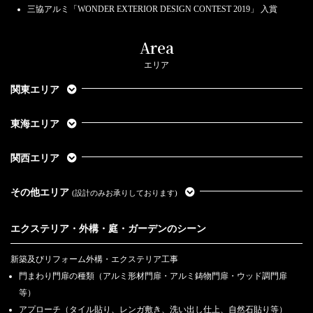
ザ・シーズン、公式サイトリニューアル致しました。
三協アルミ「WONDER EXTERIOR DESIGN CONTEST 2019」 入賞
2019.12.23
Area
ザ・シーズンリノベーション 2020年1月スタート
エリア
2019.11.21
外構とお庭の無料相談会 12/7・8開催｜首都圏エリア
関東エリア
2019.11.20
ザ・シーズン ホームページ リニューアルのお知らせ
東海エリア
2019.11.7
関西エリア
外構とお庭の無料相談会 11/9・10開催｜首都圏エリア
2019.10.11
その他エリア
(設計のみお承りしております)
【大切なお知らせ】台風19号接近に伴う臨時休業につきまして
2019.8.1
エクステリア・外構・庭・ガーデンのシーン
夏季休暇のお知らせ
新築及びリフォーム外構・エクステリア工事
2019.3.19
門まわり門扉の種類（アルミ形材門扉・アルミ鋳物門扉・ウッド調門扉
【ご案内】ご相談予約の際にGmail等のフリーメールをご利用のお客様へ
等）
2019.3.11
アプローチ（タイル貼り、レンガ敷き、洗い出し仕上、自然石貼り等）