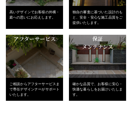
高いデザインでお客様の外構・
独自の審査に基づいた設計のも
庭への思いにお応えします。
と、安全・安心な施工品質をご
提供いたします。
アフターサービス
保証
メンテナンス
ご相談からアフターサービスま
確かな品質で、お客様に安心・
で専任デザインナーがサポート
快適な暮らしをお届けいたしま
いたします。
す。