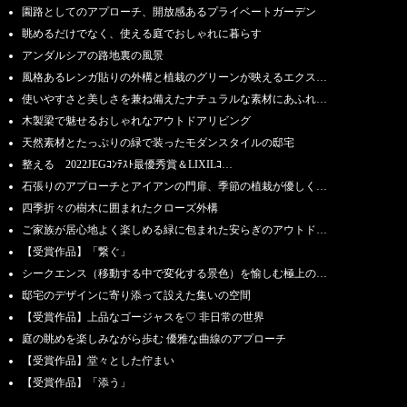
園路としてのアプローチ、開放感あるプライベートガーデン
眺めるだけでなく、使える庭でおしゃれに暮らす
アンダルシアの路地裏の風景
風格あるレンガ貼りの外構と植栽のグリーンが映えるエクス…
使いやすさと美しさを兼ね備えたナチュラルな素材にあふれ…
木製梁で魅せるおしゃれなアウトドアリビング
天然素材とたっぷりの緑で装ったモダンスタイルの邸宅
整える 2022JEGｺﾝﾃｽﾄ最優秀賞＆LIXILｺ…
石張りのアプローチとアイアンの門扉、季節の植栽が優しく…
四季折々の樹木に囲まれたクローズ外構
ご家族が居心地よく楽しめる緑に包まれた安らぎのアウトド…
【受賞作品】「繋ぐ」
シークエンス（移動する中で変化する景色）を愉しむ極上の…
邸宅のデザインに寄り添って設えた集いの空間
【受賞作品】上品なゴージャスを♡ 非日常の世界
庭の眺めを楽しみながら歩む 優雅な曲線のアプローチ
【受賞作品】堂々とした佇まい
【受賞作品】「添う」