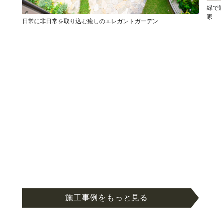
緑で
家
日常に非日常を取り込む癒しのエレガントガーデン
施工事例をもっと見る