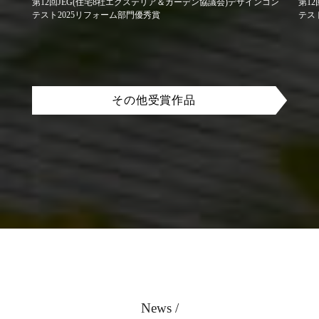
第12回JEG(住宅8社エクステリア＆ガーデン協議会)デザインコン
第1
テスト2025リフォーム部門優秀賞
テス
その他受賞作品
News