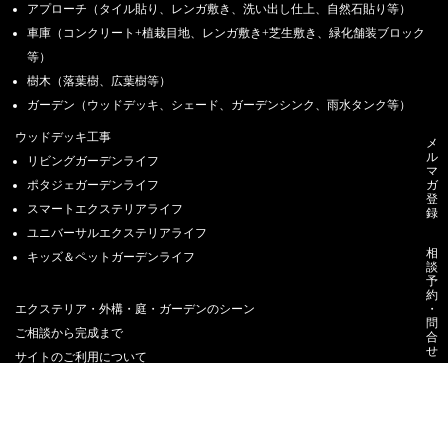
アプローチ（タイル貼り、レンガ敷き、洗い出し仕上、自然石貼り等）
車庫（コンクリート+植栽目地、レンガ敷き+芝生敷き、緑化舗装ブロック
等）
樹木（落葉樹、広葉樹等）
ガーデン（ウッドデッキ、シェード、ガーデンシンク、雨水タンク等）
ウッドデッキ工事
メ
ル
リビングガーデンライフ
マ
ポタジェガーデンライフ
ガ
登
スマートエクステリアライフ
録
ユニバーサルエクステリアライフ
相
キッズ＆ペットガーデンライフ
談
予
約
エクステリア・外構・庭・ガーデンのシーン
・
問
ご相談から完成まで
合
せ
サイトのご利用について
利用目的と共同利用に関するご案内
個人情報保護方針
ソーシャルメディアポリシー