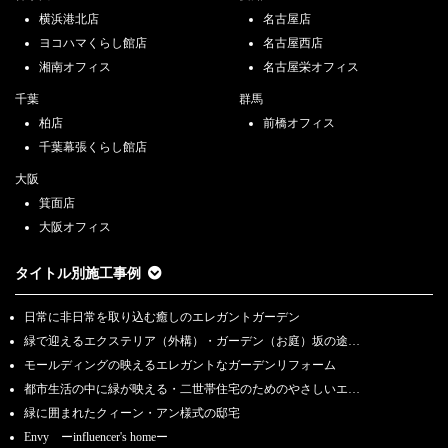
横浜港北店
名古屋店
ヨコハマくらし館店
名古屋西店
湘南オフィス
名古屋栄オフィス
千葉
群馬
柏店
前橋オフィス
千葉幕張くらし館店
大阪
箕面店
大阪オフィス
タイトル別施工事例
日常に非日常を取り込む癒しのエレガントガーデン
緑で迎えるエクステリア（外構）・ガーデン（お庭）坂の途…
モールディングの映えるエレガントなガーデンリフォーム
都市生活の中に緑が映える・二世帯住宅のためのやさしいエ…
緑に囲まれたクィーン・アン様式の邸宅
Envy ーinfluencer's homeー