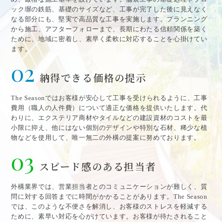
ック塀の鉄筋、基礎のサイズなど、工事が完了した後に見えなく
なる部分にも、堅実で高品質な工事を実施します。プランニング
から施工、アフターフォローまで、長期にわたる信頼関係を築く
ために、地域に密着し、素早く柔軟に対応することを心掛けてい
ます。
02
納得できる価格の提示
The Seasonではお客様が安心して工事を受けられるように、工事
費用（職人の人件費）について適正な価格を提供いたします。代
わりに、エクステリア商材やタイルなどの建設資材のコストを最
小限に抑え、他にはない個別のデザインや特別な石材、稀少な植
物などを使用して、唯一無二の外構の提案に努めております。
03
スピード感のある担当者
外構業界では、営業担当者とのコミュニケーションが難しく、質
問に対する回答までに時間がかかることがあります。The Season
では、このような不便さを解消し、お客様のストレスを軽減する
ために、素早い対応を心がけています。お客様が待たされること