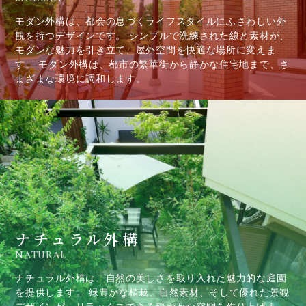
モダン外構は、都会の息づくライフスタイルにふさわしい外
観を持つデザインです。 シンプルで洗練された線と素材が、
モダンな魅力を引き立て、屋外空間を快適な場所に変えま
す。 モダン外構は、都市の繁華街から静かな住宅地まで、さ
まざまな環境に調和します。
ナチュラル外構
NATURAL
ナチュラル外構は、自然の美しさを取り入れた魅力的な庭園
を提供します。 緑豊かな植栽、自然素材、そして優れた景観