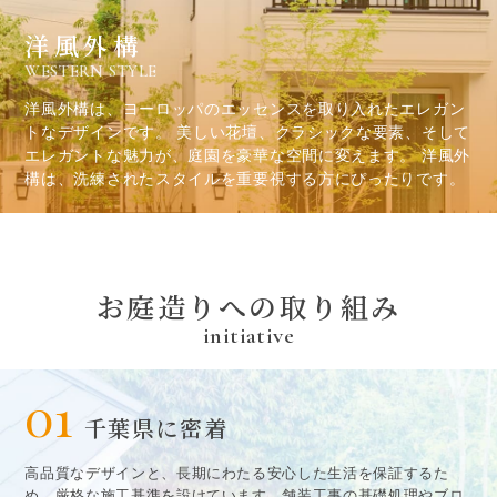
洋風外構
WESTERN STYLE
洋風外構は、ヨーロッパのエッセンスを取り入れたエレガン
トなデザインです。 美しい花壇、クラシックな要素、そして
エレガントな魅力が、庭園を豪華な空間に変えます。 洋風外
構は、洗練されたスタイルを重要視する方にぴったりです。
お庭造
り
への取
り
組み
initiative
01
千葉県に密着
高品質なデザインと、長期にわたる安心した生活を保証するた
め、厳格な施工基準を設けています。舗装工事の基礎処理やブロ