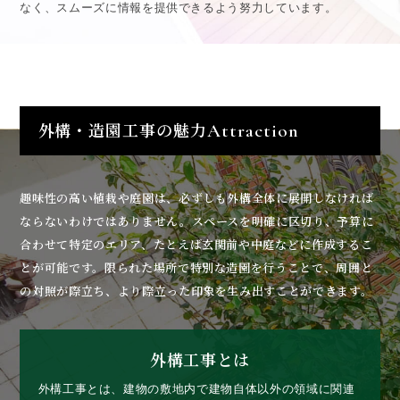
なく、スムーズに情報を提供できるよう努力しています。
外構・造園工事の魅力
Attraction
趣味性の高い植栽や庭園は、必ずしも外構全体に展開しなければ
ならないわけではありません。スペースを明確に区切り、予算に
合わせて特定のエリア、たとえば玄関前や中庭などに作成するこ
とが可能です。限られた場所で特別な造園を行うことで、周囲と
の対照が際立ち、より際立った印象を生み出すことができます。
外構工事とは
外構工事とは、建物の敷地内で建物自体以外の領域に関連