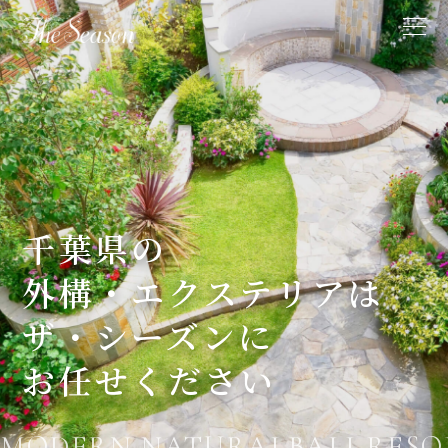
千葉県の
外構・エクステリアは
ザ・シーズンに
お任せください
MODERN,NATURALBALI RESOR