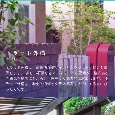
トラッド外構
TRAD
トラッド外構は、伝統的なデザインとクラシックな魅力を提
供します。 美しい石張りとアンティークな要素が、格式ある
雰囲気を庭園にもたらし、家をより魅力的に演出します。 ト
ラッド外構は、歴史的価値とクラス感覚を大切にする方にぴ
ったりです。