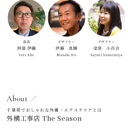
店長
デザイナー
デザイナー
阿部 伊織
伊藤 真輝
染宮 小百合
Iori Abe
Masaki Ito
Sayuri Somemiya
About
千葉県でおしゃれな外構・エクステリアとは
外構工事店 The Season