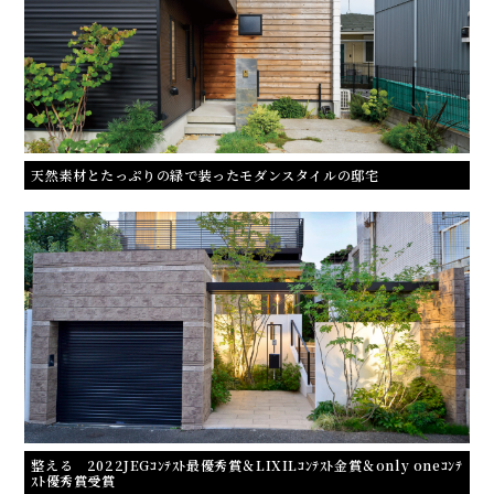
天然素材とたっぷりの緑で装ったモダンスタイルの邸宅
整える 2022JEGｺﾝﾃｽﾄ最優秀賞＆LIXILｺﾝﾃｽﾄ金賞＆only oneｺﾝﾃ
ｽﾄ優秀賞受賞