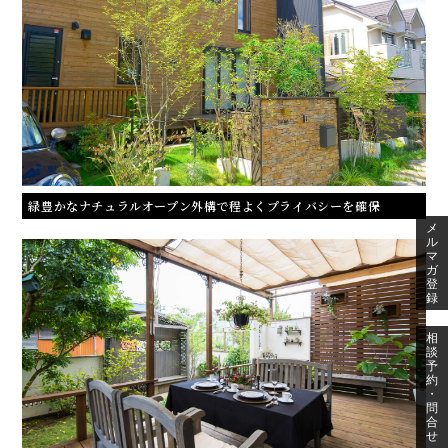
緑豊かなナチュラルオープン外構で程よくプライバシーを確保
メ
ル
マ
ガ
登
録
相
談
予
約
・
問
合
せ