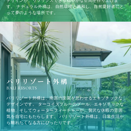
デザインが、リラックスできる穏やかな空間を作り上げま
す。 ナチュラル外構は、自然環境と調和し、自然愛好者にと
って夢のような場所です。
バリリゾート外構
BALI RESORTS
バリリゾート外構は、南国の楽園を思わせるエキゾチックな
デザインです。 ターコイズブルーのプール、エキゾチックな
植物、そしてウォーターフィーチャーが、贅沢な休暇の雰囲
気を自宅にもたらします。 バリリゾート外構は、日常生活か
ら離れたくなる方にぴったりです。