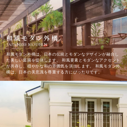
和風モダン外構
JAPANESE MODERN
和風モダン外構は、日本の伝統とモダンなデザインが融合し
た美しい庭園を提供します。 和風要素とモダンなアクセント
が共存し、穏やかな和の雰囲気を演出します。 和風モダン外
構は、日本の美意識を尊重する方にぴったりです。