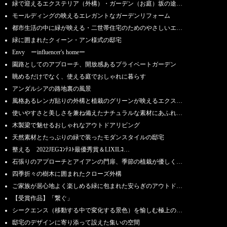
緑で迎えるエクステリア（外構）・ガーデン（お庭）坂の途…
モールディングの映えるエレガントなガーデンリフォーム
都市生活の中に緑が映える・二世帯住宅のためのやさしいエ…
緑に囲まれたクィーン・アン様式の邸宅
Envy ーinfluencer's homeー
園路としてのアプローチ、開放感あるプライベートガーデン
眺めるだけでなく、使える庭でおしゃれに暮らす
アンダルシアの路地裏の風景
風格あるレンガ貼りの外構と植栽のグリーンが映えるエクス…
使いやすさと美しさを兼ね備えたナチュラルな素材にあふれ…
木製梁で魅せるおしゃれなアウトドアリビング
天然素材とたっぷりの緑で装ったモダンスタイルの邸宅
整える 2022JEGｺﾝﾃｽﾄ最優秀賞＆LIXILｺ…
石張りのアプローチとアイアンの門扉、季節の植栽が優しく…
四季折々の樹木に囲まれたクローズ外構
ご家族が居心地よく楽しめる緑に包まれた安らぎのアウトド…
【受賞作品】「繋ぐ」
シークエンス（移動する中で変化する景色）を愉しむ極上の…
邸宅のデザインに寄り添って設えた集いの空間