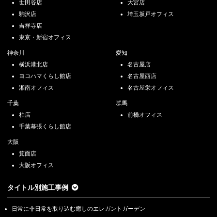
世田谷店
大宮店
駒沢店
埼玉坂戸オフィス
吉祥寺店
東京・新宿オフィス
神奈川
愛知
横浜港北店
名古屋店
ヨコハマくらし館店
名古屋西店
湘南オフィス
名古屋栄オフィス
千葉
群馬
柏店
前橋オフィス
千葉幕張くらし館店
大阪
箕面店
大阪オフィス
タイトル別施工事例
日常に非日常を取り込む癒しのエレガントガーデン