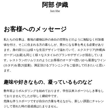
阿部 伊織
Iori Abe
お客様へのメッセージ
私たちの仕事は、敷地の建物以外の余白の空間をどのように無駄なく付加価
値を付け、そこに住まれる方の暮らしが、豊かになる事を考える必要があり
ます。身の回りには様々な生活デザインで溢れていて、エクステリア(外構)&
ガーデン(お庭)も同じく様々なスタイルのプランやデザインが混在していま
す。レストランのソムリエのようにお客様のオーダー(想い)から最適なワイン
(カタチ)を選び(提案)、満足頂けるプランニングをご提供して行きたいと思い
ます。
趣味や好きなもの、凝っているものなど
数年前よりボルダリングを始めております。学生以来スポーツらしき事をし
ておりませんでしたが珍しく継続中です。
危険も伴うスポーツですが自分の力量を考えながら、新しい課題にチャレン
ジして登れた時の達成感はたまりません。