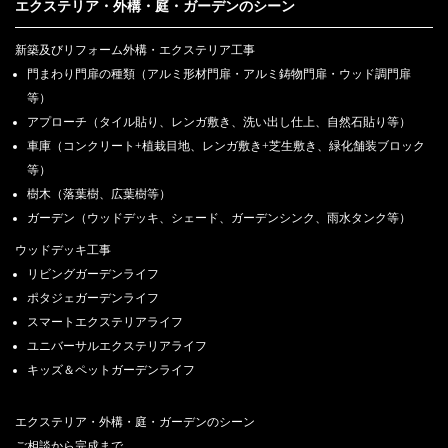
エクステリア・外構・庭・ガーデンのシーン
新築及びリフォーム外構・エクステリア工事
門まわり門扉の種類（アルミ形材門扉・アルミ鋳物門扉・ウッド調門扉
等）
アプローチ（タイル貼り、レンガ敷き、洗い出し仕上、自然石貼り等）
車庫（コンクリート+植栽目地、レンガ敷き+芝生敷き、緑化舗装ブロック
等）
樹木（落葉樹、広葉樹等）
ガーデン（ウッドデッキ、シェード、ガーデンシンク、雨水タンク等）
ウッドデッキ工事
リビングガーデンライフ
ポタジェガーデンライフ
スマートエクステリアライフ
ユニバーサルエクステリアライフ
キッズ＆ペットガーデンライフ
エクステリア・外構・庭・ガーデンのシーン
ご相談から完成まで