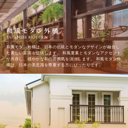
和風モダン外構
JAPANESE MODERN
和風モダン外構は、日本の伝統とモダンなデザインが融合し
た美しい庭園を提供します。 和風要素とモダンなアクセント
が共存し、穏やかな和の雰囲気を演出します。 和風モダン外
構は、日本の美意識を尊重する方にぴったりです。