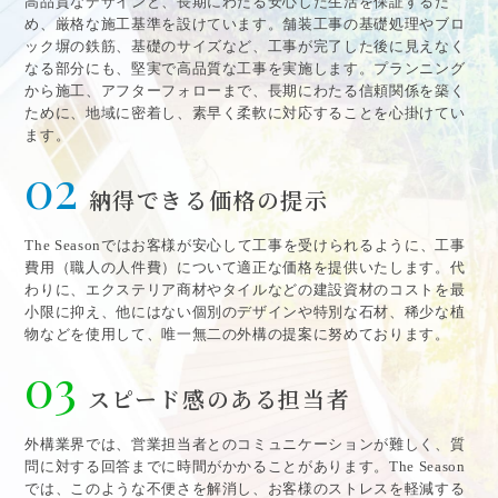
高品質なデザインと、長期にわたる安心した生活を保証するた
め、厳格な施工基準を設けています。舗装工事の基礎処理やブロ
ック塀の鉄筋、基礎のサイズなど、工事が完了した後に見えなく
なる部分にも、堅実で高品質な工事を実施します。プランニング
から施工、アフターフォローまで、長期にわたる信頼関係を築く
ために、地域に密着し、素早く柔軟に対応することを心掛けてい
ます。
02
納得できる価格の提示
The Seasonではお客様が安心して工事を受けられるように、工事
費用（職人の人件費）について適正な価格を提供いたします。代
わりに、エクステリア商材やタイルなどの建設資材のコストを最
小限に抑え、他にはない個別のデザインや特別な石材、稀少な植
物などを使用して、唯一無二の外構の提案に努めております。
03
スピード感のある担当者
外構業界では、営業担当者とのコミュニケーションが難しく、質
問に対する回答までに時間がかかることがあります。The Season
では、このような不便さを解消し、お客様のストレスを軽減する