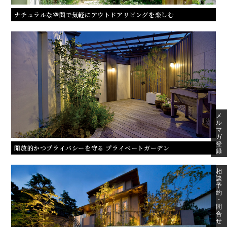
ナチュラルな空間で気軽にアウトドアリビングを楽しむ
メ
ル
マ
ガ
登
開放的かつプライバシーを守る プライベートガーデン
録
相
談
予
約
・
問
合
せ