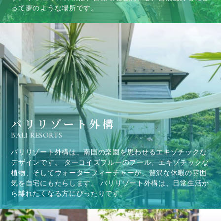
って夢のような場所です。
バリリゾート外構
BALI RESORTS
バリリゾート外構は、南国の楽園を思わせるエキゾチックな
デザインです。 ターコイズブルーのプール、エキゾチックな
植物、そしてウォーターフィーチャーが、贅沢な休暇の雰囲
気を自宅にもたらします。 バリリゾート外構は、日常生活か
ら離れたくなる方にぴったりです。