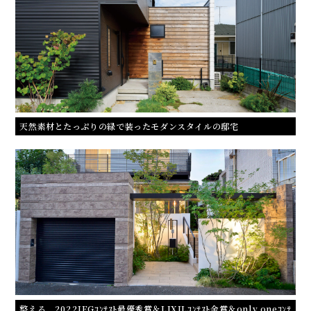
天然素材とたっぷりの緑で装ったモダンスタイルの邸宅
整える 2022JEGｺﾝﾃｽﾄ最優秀賞＆LIXILｺﾝﾃｽﾄ金賞＆only oneｺﾝﾃ