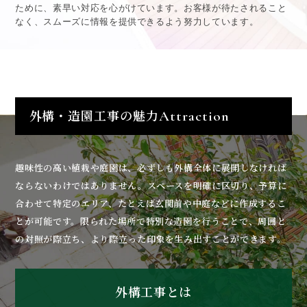
ために、素早い対応を心がけています。お客様が待たされること
なく、スムーズに情報を提供できるよう努力しています。
外構・造園工事の魅力
Attraction
趣味性の高い植栽や庭園は、必ずしも外構全体に展開しなければ
ならないわけではありません。スペースを明確に区切り、予算に
合わせて特定のエリア、たとえば玄関前や中庭などに作成するこ
とが可能です。限られた場所で特別な造園を行うことで、周囲と
の対照が際立ち、より際立った印象を生み出すことができます。
外構工事とは