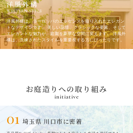
洋風外構
WESTERN STYLE
洋風外構は、ヨーロッパのエッセンスを取り入れたエレガン
トなデザインです。 美しい花壇、クラシックな要素、そして
エレガントな魅力が、庭園を豪華な空間に変えます。 洋風外
構は、洗練されたスタイルを重要視する方にぴったりです。
お庭造
り
への取
り
組み
initiative
01
埼玉県 川口市に密着