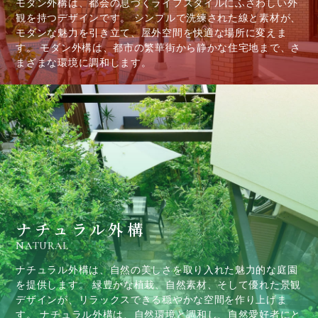
モダン外構は、都会の息づくライフスタイルにふさわしい外
観を持つデザインです。 シンプルで洗練された線と素材が、
モダンな魅力を引き立て、屋外空間を快適な場所に変えま
す。 モダン外構は、都市の繁華街から静かな住宅地まで、さ
まざまな環境に調和します。
ナチュラル外構
NATURAL
ナチュラル外構は、自然の美しさを取り入れた魅力的な庭園
を提供します。 緑豊かな植栽、自然素材、そして優れた景観
デザインが、リラックスできる穏やかな空間を作り上げま
す。 ナチュラル外構は、自然環境と調和し、自然愛好者にと