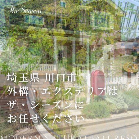
埼玉県 川口市
外構・エクステリアは
ザ・シーズンに
お任せください
MODERN,NATURALBALI RESOR