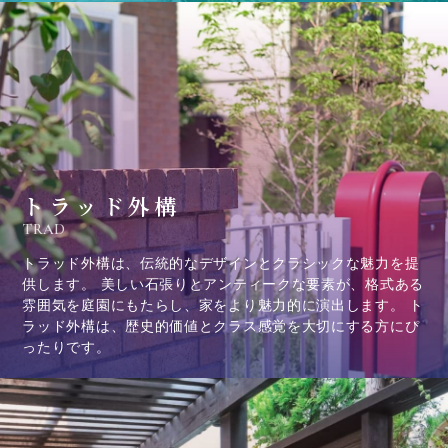
トラッド外構
TRAD
トラッド外構は、伝統的なデザインとクラシックな魅力を提
供します。 美しい石張りとアンティークな要素が、格式ある
雰囲気を庭園にもたらし、家をより魅力的に演出します。 ト
ラッド外構は、歴史的価値とクラス感覚を大切にする方にぴ
ったりです。