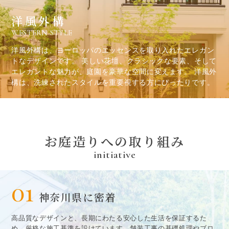
洋風外構
WESTERN STYLE
洋風外構は、ヨーロッパのエッセンスを取り入れたエレガン
トなデザインです。 美しい花壇、クラシックな要素、そして
エレガントな魅力が、庭園を豪華な空間に変えます。 洋風外
構は、洗練されたスタイルを重要視する方にぴったりです。
お庭造
り
への取
り
組み
initiative
01
神奈川県に密着
高品質なデザインと、長期にわたる安心した生活を保証するた
め、厳格な施工基準を設けています。舗装工事の基礎処理やブロ