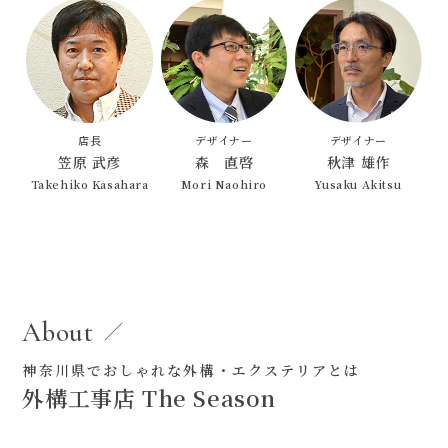
店長
デザイナー
デザイナー
笠原 武彦
森 直啓
秋津 雄作
Takehiko Kasahara
Mori Naohiro
Yusaku Akitsu
About
神奈川県でおしゃれな外構・エクステリアとは
外構工事店 The Season