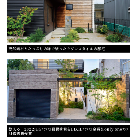
天然素材とたっぷりの緑で装ったモダンスタイルの邸宅
整える 2022JEGｺﾝﾃｽﾄ最優秀賞＆LIXILｺﾝﾃｽﾄ金賞＆only oneｺﾝﾃ
ｽﾄ優秀賞受賞