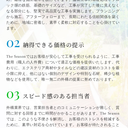
ック塀の鉄筋、基礎のサイズなど、工事が完了した後に見えなく
なる部分にも、堅実で高品質な工事を実施します。プランニング
から施工、アフターフォローまで、長期にわたる信頼関係を築く
ために、地域に密着し、素早く柔軟に対応することを心掛けてい
ます。
02
納得できる価格の提示
The Seasonではお客様が安心して工事を受けられるように、工事
費用（職人の人件費）について適正な価格を提供いたします。代
わりに、エクステリア商材やタイルなどの建設資材のコストを最
小限に抑え、他にはない個別のデザインや特別な石材、稀少な植
物などを使用して、唯一無二の外構の提案に努めております。
03
スピード感のある担当者
外構業界では、営業担当者とのコミュニケーションが難しく、質
問に対する回答までに時間がかかることがあります。The Season
では、このような不便さを解消し、お客様のストレスを軽減する
ために、素早い対応を心がけています。お客様が待たされること