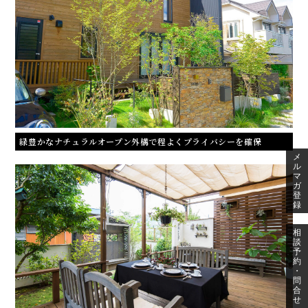
緑豊かなナチュラルオープン外構で程よくプライバシーを確保
メ
ル
マ
ガ
登
録
相
談
予
約
・
問
合
せ