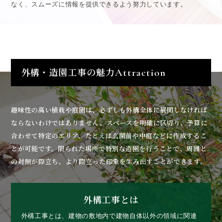
なく、スムーズに情報を提供できるよう努力しています。
外構・造園工事の魅力
Attraction
趣味性の高い植栽や庭園は、必ずしも外構全体に展開しなければ
ならないわけではありません。スペースを明確に区切り、予算に
合わせて特定のエリア、たとえば玄関前や中庭などに作成するこ
とが可能です。限られた場所で特別な造園を行うことで、周囲と
の対照が際立ち、より際立った印象を生み出すことができます。
外構工事とは
外構工事とは、建物の敷地内で建物自体以外の領域に関連