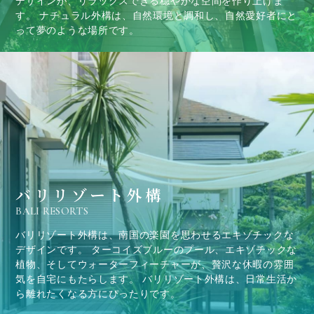
デザインが、リラックスできる穏やかな空間を作り上げま
す。 ナチュラル外構は、自然環境と調和し、自然愛好者にと
って夢のような場所です。
バリリゾート外構
BALI RESORTS
バリリゾート外構は、南国の楽園を思わせるエキゾチックな
デザインです。 ターコイズブルーのプール、エキゾチックな
植物、そしてウォーターフィーチャーが、贅沢な休暇の雰囲
気を自宅にもたらします。 バリリゾート外構は、日常生活か
ら離れたくなる方にぴったりです。