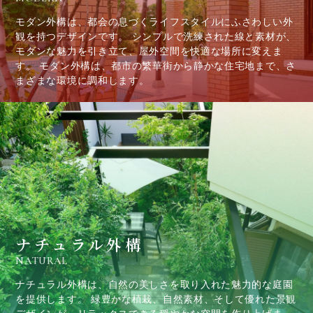
モダン外構は、都会の息づくライフスタイルにふさわしい外
観を持つデザインです。 シンプルで洗練された線と素材が、
モダンな魅力を引き立て、屋外空間を快適な場所に変えま
す。 モダン外構は、都市の繁華街から静かな住宅地まで、さ
まざまな環境に調和します。
ナチュラル外構
NATURAL
ナチュラル外構は、自然の美しさを取り入れた魅力的な庭園
を提供します。 緑豊かな植栽、自然素材、そして優れた景観