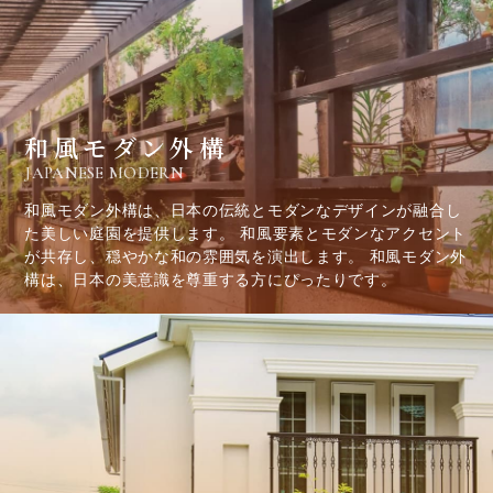
和風モダン外構
JAPANESE MODERN
和風モダン外構は、日本の伝統とモダンなデザインが融合し
た美しい庭園を提供します。 和風要素とモダンなアクセント
が共存し、穏やかな和の雰囲気を演出します。 和風モダン外
構は、日本の美意識を尊重する方にぴったりです。