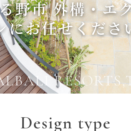
きる野市
外構・エ
ンに
お任せくださ
LBALI RESORTS,
Design type