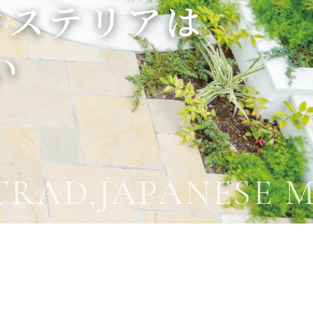
クステリアは
い
TRAD,JAPANESE 