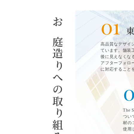
01
お庭造
高品質なデザイ
ています。舗装
後に見えなくな
り
アフターフォロ
に対応すること
への取
0
り
Th
つい
組み
材の
使用