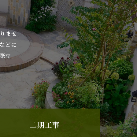
りませ
などに
際立
二期工事