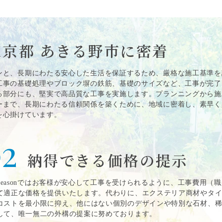
東京都 あきる野市に密着
ンと、長期にわたる安心した生活を保証するため、厳格な施工基準を
工事の基礎処理やブロック塀の鉄筋、基礎のサイズなど、工事が完了
る部分にも、堅実で高品質な工事を実施します。プランニングから施
ーまで、長期にわたる信頼関係を築くために、地域に密着し、素早く
を心掛けています。
2
納得できる価格の提示
e Seasonではお客様が安心して工事を受けられるように、工事費用（
て適正な価格を提供いたします。代わりに、エクステリア商材やタ
コストを最小限に抑え、他にはない個別のデザインや特別な石材、
して、唯一無二の外構の提案に努めております。