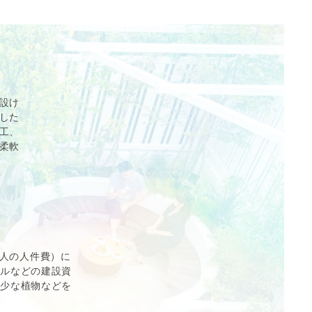
設け
した
工、
柔軟
職人の人件費）に
イルなどの建設資
稀少な植物などを