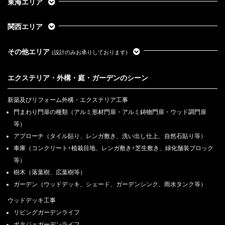
東海エリア
関西エリア
その他エリア
(設計のみお承りしております)
エクステリア・外構・庭・ガーデンのシーン
新築及びリフォーム外構・エクステリア工事
門まわり門扉の種類（アルミ形材門扉・アルミ鋳物門扉・ウッド調門扉
等）
アプローチ（タイル貼り、レンガ敷き、洗い出し仕上、自然石貼り等）
車庫（コンクリート+植栽目地、レンガ敷き+芝生敷き、緑化舗装ブロック
等）
樹木（落葉樹、広葉樹等）
ガーデン（ウッドデッキ、シェード、ガーデンシンク、雨水タンク等）
ウッドデッキ工事
リビングガーデンライフ
ポタジェガーデンライフ