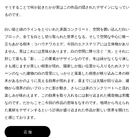
そうすることで何が起きたかが実はこの作品の隠されたデザインになってい
るのです。
白い箱と緑のラインをとりいれた床面コンクリート、空間を囲い込んだ白い
ブロック。全てを白とし切り取られた世界となる。そして空間な中心に唯一
立ちあがる樹木：コハウチワカエデ。今回のエクステリアには立体物があり
ません。実はこれには意味があります。白の空間に降り注ぐ「光」とそれに
対して落ちる「影」…この要素がデザインなのです。冬は緑がなくなり淋し
さも感じますが美しい樹形が現れ、陽射しが低い位置から入りるためスクリ
ーンのなった建物の白の背景にしっかりと落葉した樹形が映り込み二本の樹
木があるかのように見える効果が現れます。昼までには太陽が回り込み、建
物から境界の白いブロックに影が動き、さらには床のコンクリートへと流れ
楽しみが味わえます。この効果を取り入れるには創り込まれた構造物は邪魔
なのです。だからこそこ今回の作品の意味をなすのです。地球から与えられ
た素材をデザインするという計画が盛り込まれた作品が新しい世界を開けた
と感じております。
店 舗