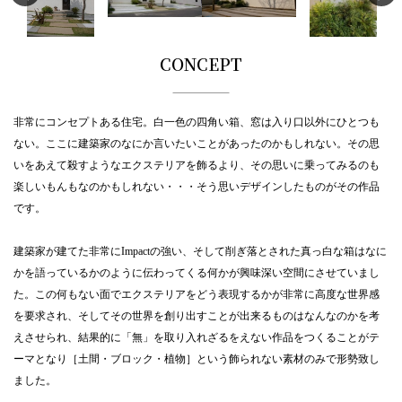
CONCEPT
非常にコンセプトある住宅。白一色の四角い箱、窓は入り口以外にひとつも
ない。ここに建築家のなにか言いたいことがあったのかもしれない。その思
いをあえて殺すようなエクステリアを飾るより、その思いに乗ってみるのも
楽しいもんもなのかもしれない・・・そう思いデザインしたものがその作品
です。
建築家が建てた非常にImpactの強い、そして削ぎ落とされた真っ白な箱はなに
かを語っているかのように伝わってくる何かが興味深い空間にさせていまし
た。この何もない面でエクステリアをどう表現するかが非常に高度な世界感
を要求され、そしてその世界を創り出すことが出来るものはなんなのかを考
えさせられ、結果的に「無」を取り入れざるをえない作品をつくることがテ
ーマとなり［土間・ブロック・植物］という飾られない素材のみで形勢致し
ました。