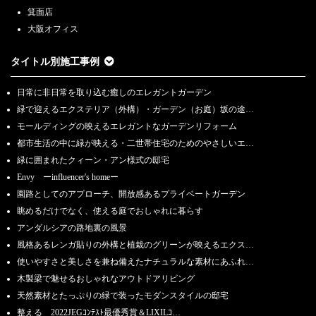
箕面店
大阪オフィス
タイトル別施工事例
日常に非日常を取り込む癒しのエレガントガーデン
緑で迎えるエクステリア（外構）・ガーデン（お庭）坂の途…
モールディングの映えるエレガントなガーデンリフォーム
都市生活の中に緑が映える・二世帯住宅のためのやさしいエ…
緑に囲まれたクィーン・アン様式の邸宅
Envy ーinfluencer's homeー
園路としてのアプローチ、開放感あるプライベートガーデン
眺めるだけでなく、使える庭でおしゃれに暮らす
アンダルシアの路地裏の風景
風格あるレンガ貼りの外構と植栽のグリーンが映えるエクス…
使いやすさと美しさを兼ね備えたナチュラルな素材にあふれ…
木製梁で魅せるおしゃれなアウトドアリビング
天然素材とたっぷりの緑で装ったモダンスタイルの邸宅
整える 2022JEGｺﾝﾃｽﾄ最優秀賞＆LIXILｺ…