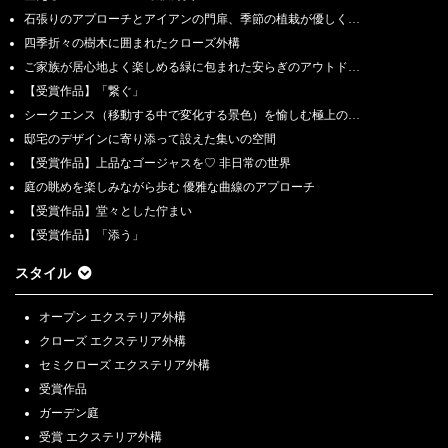
石張りのアプローチとアイアンの門扉、季節の植栽が優しく…
四季折々の樹木に囲まれたクローズ外構
ご家族が居心地よく楽しめる緑に包まれた安らぎのアウトド…
【受賞作品】「繋ぐ」
シークエンス（移動する中で変化する景色）を愉しむ極上の…
邸宅のデザインに寄り添って設えた集いの空間
【受賞作品】上品なゴージャスを♡ 非日常の世界
庭の眺めを楽しみながら歩む 優雅な曲線のアプローチ
【受賞作品】堂々とした佇まい
【受賞作品】「添う」
スタイル
オープン エクステリア外構
クローズ エクステリア外構
セミクローズ エクステリア外構
受賞作品
ガーデン庭
受賞 エクステリア外構