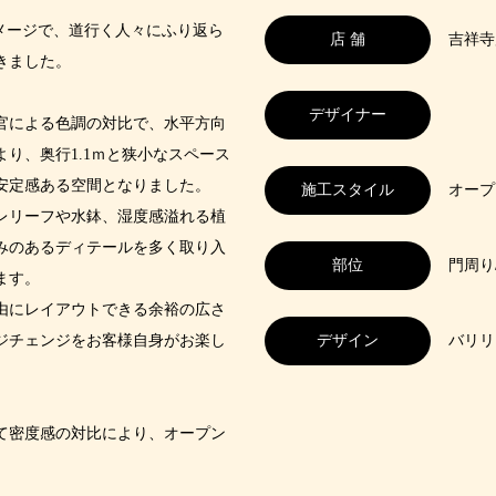
メージで、道行く人々にふり返ら
店 舗
吉祥寺
きました。
デザイナー
官による色調の対比で、水平方向
り、奥行1.1ｍと狭小なスペース
安定感ある空間となりました。
施工スタイル
オープ
レリーフや水鉢、湿度感溢れる植
みのあるディテールを多く取り入
部位
門周り
ます。
由にレイアウトできる余裕の広さ
ジチェンジをお客様自身がお楽し
デザイン
バリリ
て密度感の対比により、オープン
。