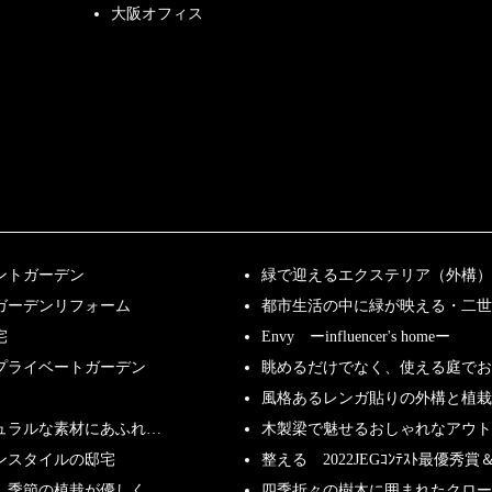
大阪オフィス
ントガーデン
緑で迎えるエクステリア（外構）
ガーデンリフォーム
都市生活の中に緑が映える・二世
宅
Envy ーinfluencer's homeー
プライベートガーデン
眺めるだけでなく、使える庭で
風格あるレンガ貼りの外構と植栽
ュラルな素材にあふれ…
木製梁で魅せるおしゃれなアウト
ンスタイルの邸宅
整える 2022JEGｺﾝﾃｽﾄ最優秀賞＆
、季節の植栽が優しく…
四季折々の樹木に囲まれたクロー