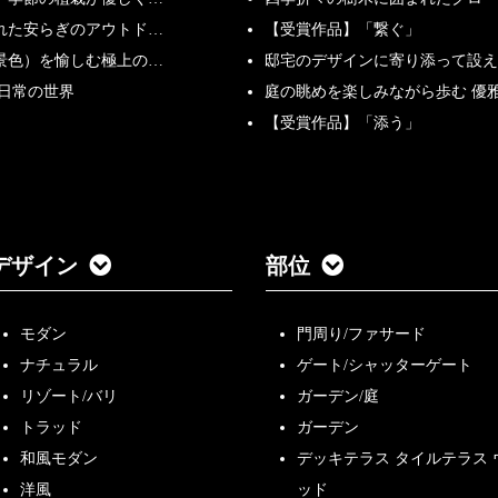
れた安らぎのアウトド…
【受賞作品】「繋ぐ」
景色）を愉しむ極上の…
邸宅のデザインに寄り添って設え
非日常の世界
庭の眺めを楽しみながら歩む 優
【受賞作品】「添う」
デザイン
部位
モダン
門周り/ファサード
ナチュラル
ゲート/シャッターゲート
リゾート/バリ
ガーデン/庭
トラッド
ガーデン
和風モダン
デッキテラス タイルテラス 
洋風
ッド