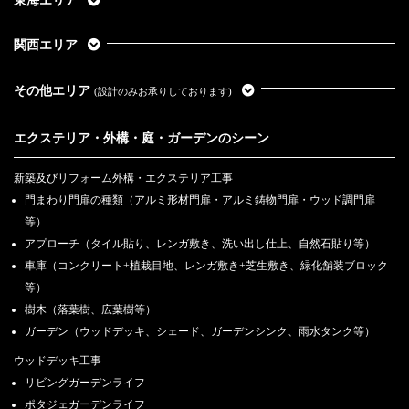
東海エリア
関西エリア
その他エリア
(設計のみお承りしております)
エクステリア・外構・庭・ガーデンのシーン
新築及びリフォーム外構・エクステリア工事
門まわり門扉の種類（アルミ形材門扉・アルミ鋳物門扉・ウッド調門扉
等）
アプローチ（タイル貼り、レンガ敷き、洗い出し仕上、自然石貼り等）
車庫（コンクリート+植栽目地、レンガ敷き+芝生敷き、緑化舗装ブロック
等）
樹木（落葉樹、広葉樹等）
ガーデン（ウッドデッキ、シェード、ガーデンシンク、雨水タンク等）
ウッドデッキ工事
リビングガーデンライフ
ポタジェガーデンライフ