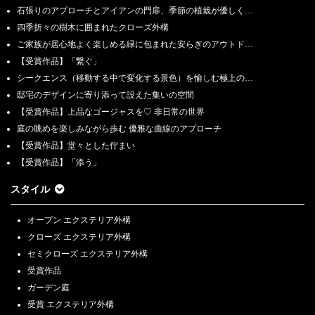
石張りのアプローチとアイアンの門扉、季節の植栽が優しく…
四季折々の樹木に囲まれたクローズ外構
ご家族が居心地よく楽しめる緑に包まれた安らぎのアウトド…
【受賞作品】「繋ぐ」
シークエンス（移動する中で変化する景色）を愉しむ極上の…
邸宅のデザインに寄り添って設えた集いの空間
【受賞作品】上品なゴージャスを♡ 非日常の世界
庭の眺めを楽しみながら歩む 優雅な曲線のアプローチ
【受賞作品】堂々とした佇まい
【受賞作品】「添う」
スタイル
オープン エクステリア外構
クローズ エクステリア外構
セミクローズ エクステリア外構
受賞作品
ガーデン庭
受賞 エクステリア外構