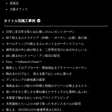
箕面店
大阪オフィス
タイトル別施工事例
日常に非日常を取り込む癒しのエレガントガーデン
緑で迎えるエクステリア（外構）・ガーデン（お庭）坂の途…
モールディングの映えるエレガントなガーデンリフォーム
都市生活の中に緑が映える・二世帯住宅のためのやさしいエ…
緑に囲まれたクィーン・アン様式の邸宅
Envy ーinfluencer's homeー
園路としてのアプローチ、開放感あるプライベートガーデン
眺めるだけでなく、使える庭でおしゃれに暮らす
アンダルシアの路地裏の風景
風格あるレンガ貼りの外構と植栽のグリーンが映えるエクス…
使いやすさと美しさを兼ね備えたナチュラルな素材にあふれ…
木製梁で魅せるおしゃれなアウトドアリビング
天然素材とたっぷりの緑で装ったモダンスタイルの邸宅
整える 2022JEGｺﾝﾃｽﾄ最優秀賞＆LIXILｺ…