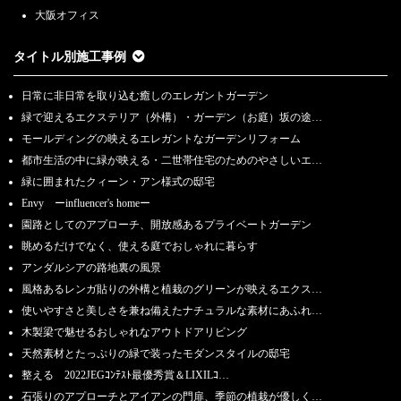
大阪オフィス
タイトル別施工事例
日常に非日常を取り込む癒しのエレガントガーデン
緑で迎えるエクステリア（外構）・ガーデン（お庭）坂の途…
モールディングの映えるエレガントなガーデンリフォーム
都市生活の中に緑が映える・二世帯住宅のためのやさしいエ…
緑に囲まれたクィーン・アン様式の邸宅
Envy ーinfluencer's homeー
園路としてのアプローチ、開放感あるプライベートガーデン
眺めるだけでなく、使える庭でおしゃれに暮らす
アンダルシアの路地裏の風景
風格あるレンガ貼りの外構と植栽のグリーンが映えるエクス…
使いやすさと美しさを兼ね備えたナチュラルな素材にあふれ…
木製梁で魅せるおしゃれなアウトドアリビング
天然素材とたっぷりの緑で装ったモダンスタイルの邸宅
整える 2022JEGｺﾝﾃｽﾄ最優秀賞＆LIXILｺ…
石張りのアプローチとアイアンの門扉、季節の植栽が優しく…