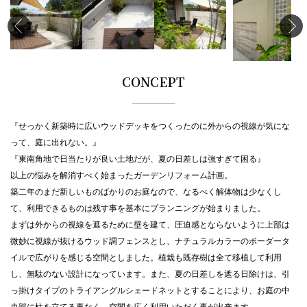
CONCEPT
『せっかく新築時に広いウッドデッキをつくったのに外からの視線が気にな
って、庭に出れない。』
『東南角地で日当たりが良い土地だが、夏の日差しは強すぎて困る』
以上の悩みを解消すべく始まったガーデンリフォーム計画。
築二年のまだ新しいものばかりのお庭なので、なるべく解体物は少なくし
て、利用できるものは残す事を基本にプランニングが始まりました。
まずは外からの視線を遮るために壁を建て、圧迫感とならないように上部は
微妙に視線が抜けるウッド調フェンスとし、ナチュラルカラーのボーダータ
イルで広がりを感じる空間としました。植栽も既存樹は全て移植して利用
し、無駄のない設計になっています。また、夏の日差しを遮る日除けは、引
っ掛けタイプのトライアングルシェードネットとすることにより、お庭の中