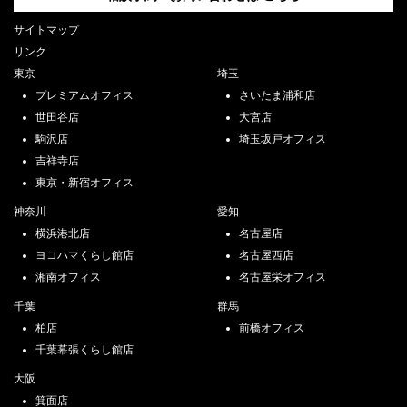
サイトマップ
リンク
東京
埼玉
プレミアムオフィス
さいたま浦和店
世田谷店
大宮店
駒沢店
埼玉坂戸オフィス
吉祥寺店
東京・新宿オフィス
神奈川
愛知
横浜港北店
名古屋店
ヨコハマくらし館店
名古屋西店
湘南オフィス
名古屋栄オフィス
千葉
群馬
柏店
前橋オフィス
千葉幕張くらし館店
大阪
箕面店