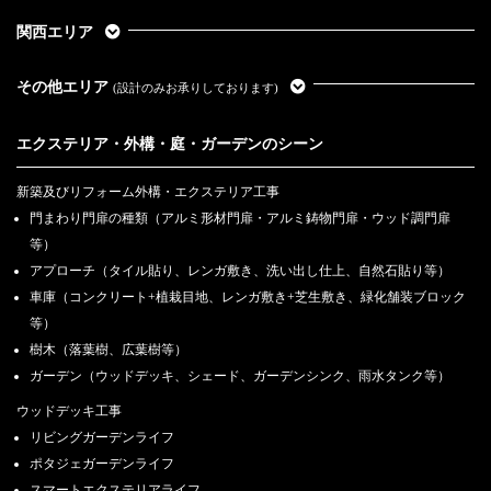
関西エリア
その他エリア
(設計のみお承りしております)
エクステリア・外構・庭・ガーデンのシーン
新築及びリフォーム外構・エクステリア工事
門まわり門扉の種類（アルミ形材門扉・アルミ鋳物門扉・ウッド調門扉
等）
アプローチ（タイル貼り、レンガ敷き、洗い出し仕上、自然石貼り等）
車庫（コンクリート+植栽目地、レンガ敷き+芝生敷き、緑化舗装ブロック
等）
樹木（落葉樹、広葉樹等）
ガーデン（ウッドデッキ、シェード、ガーデンシンク、雨水タンク等）
ウッドデッキ工事
リビングガーデンライフ
ポタジェガーデンライフ
スマートエクステリアライフ