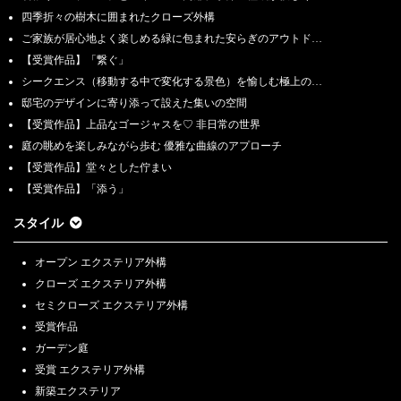
四季折々の樹木に囲まれたクローズ外構
ご家族が居心地よく楽しめる緑に包まれた安らぎのアウトド…
【受賞作品】「繋ぐ」
シークエンス（移動する中で変化する景色）を愉しむ極上の…
邸宅のデザインに寄り添って設えた集いの空間
【受賞作品】上品なゴージャスを♡ 非日常の世界
庭の眺めを楽しみながら歩む 優雅な曲線のアプローチ
【受賞作品】堂々とした佇まい
【受賞作品】「添う」
スタイル
オープン エクステリア外構
クローズ エクステリア外構
セミクローズ エクステリア外構
受賞作品
ガーデン庭
受賞 エクステリア外構
新築エクステリア