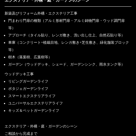
エクステリア・外構・庭・ガーデンのシーン
新築及びリフォーム外構・エクステリア工事
門まわり門扉の種類（アルミ形材門扉・アルミ鋳物門扉・ウッド調門扉
等）
アプローチ（タイル貼り、レンガ敷き、洗い出し仕上、自然石貼り等）
車庫（コンクリート+植栽目地、レンガ敷き+芝生敷き、緑化舗装ブロック
等）
樹木（落葉樹、広葉樹等）
ガーデン（ウッドデッキ、シェード、ガーデンシンク、雨水タンク等）
ウッドデッキ工事
リビングガーデンライフ
ポタジェガーデンライフ
スマートエクステリアライフ
ユニバーサルエクステリアライフ
キッズ＆ペットガーデンライフ
エクステリア・外構・庭・ガーデンのシーン
ご相談から完成まで