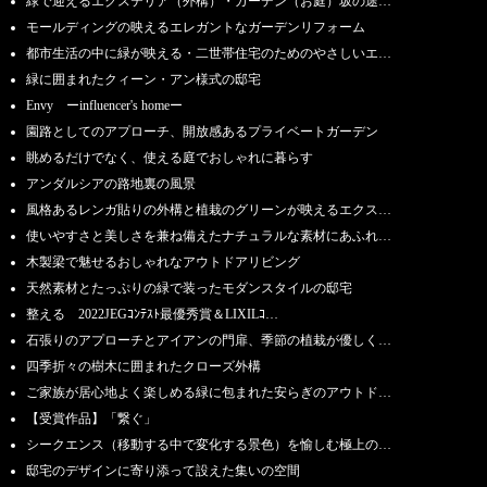
緑で迎えるエクステリア（外構）・ガーデン（お庭）坂の途…
モールディングの映えるエレガントなガーデンリフォーム
都市生活の中に緑が映える・二世帯住宅のためのやさしいエ…
緑に囲まれたクィーン・アン様式の邸宅
Envy ーinfluencer's homeー
園路としてのアプローチ、開放感あるプライベートガーデン
眺めるだけでなく、使える庭でおしゃれに暮らす
アンダルシアの路地裏の風景
風格あるレンガ貼りの外構と植栽のグリーンが映えるエクス…
使いやすさと美しさを兼ね備えたナチュラルな素材にあふれ…
木製梁で魅せるおしゃれなアウトドアリビング
天然素材とたっぷりの緑で装ったモダンスタイルの邸宅
整える 2022JEGｺﾝﾃｽﾄ最優秀賞＆LIXILｺ…
石張りのアプローチとアイアンの門扉、季節の植栽が優しく…
四季折々の樹木に囲まれたクローズ外構
ご家族が居心地よく楽しめる緑に包まれた安らぎのアウトド…
【受賞作品】「繋ぐ」
シークエンス（移動する中で変化する景色）を愉しむ極上の…
邸宅のデザインに寄り添って設えた集いの空間