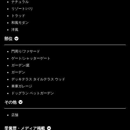
ナチュラル
リゾート/バリ
トラッド
和風モダン
洋風
部位
門周り/ファサード
ゲート/シャッターゲート
ガーデン/庭
ガーデン
デッキテラス タイルテラス ウッド
車庫ガレージ
ドッグラン ペットガーデン
その他
店舗
受賞歴・メディア掲載