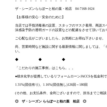
↓ ↓ ↓ ↓ ↓ ↓ ↓ ↓ ↓ ↓ ↓ ↓
ザ・シーズンららぽーと柏の葉・柏店 04-7168-1624
【お客様の安心・安全のために】
当店では手指消毒液の設置、スタッフのマスク着用、商談ス
沫感染予防の透明ガードの設置などの配慮をさせて頂いてお
ご心配な点がございましたら、お気軽にお尋ね下さいませ。
尚、営業時間など施設に関する最新情報に関しましては
、「
い。
◆ ◆ ◆
「こだわりの施工事例」はこちら。。。
●積水化学が提携しているリフォームローンJACCSを低金利
1.31%(団信有り)、1.16%(団信無し)126回～180回
(その他、お支払条件、金利ございますので、担当までご相談
◎ ザ・シーズン ららぽーと柏の葉
柏店 ◎