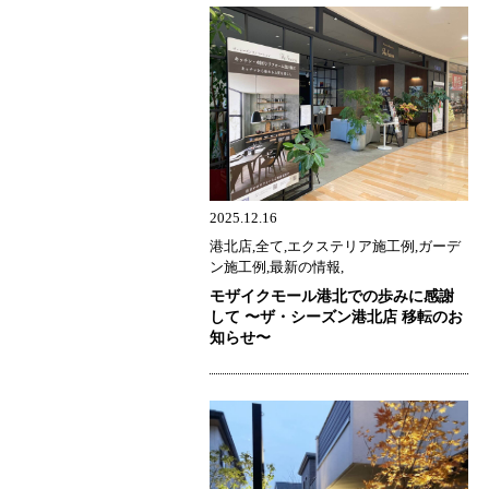
2025.12.16
港北店,全て,エクステリア施工例,ガーデ
ン施工例,最新の情報,
モザイクモール港北での歩みに感謝
して 〜ザ・シーズン港北店 移転のお
知らせ〜