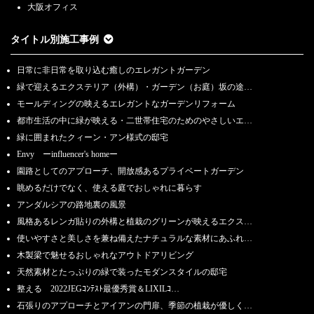
大阪オフィス
タイトル別施工事例
日常に非日常を取り込む癒しのエレガントガーデン
緑で迎えるエクステリア（外構）・ガーデン（お庭）坂の途…
モールディングの映えるエレガントなガーデンリフォーム
都市生活の中に緑が映える・二世帯住宅のためのやさしいエ…
緑に囲まれたクィーン・アン様式の邸宅
Envy ーinfluencer's homeー
園路としてのアプローチ、開放感あるプライベートガーデン
眺めるだけでなく、使える庭でおしゃれに暮らす
アンダルシアの路地裏の風景
風格あるレンガ貼りの外構と植栽のグリーンが映えるエクス…
使いやすさと美しさを兼ね備えたナチュラルな素材にあふれ…
木製梁で魅せるおしゃれなアウトドアリビング
天然素材とたっぷりの緑で装ったモダンスタイルの邸宅
整える 2022JEGｺﾝﾃｽﾄ最優秀賞＆LIXILｺ…
石張りのアプローチとアイアンの門扉、季節の植栽が優しく…