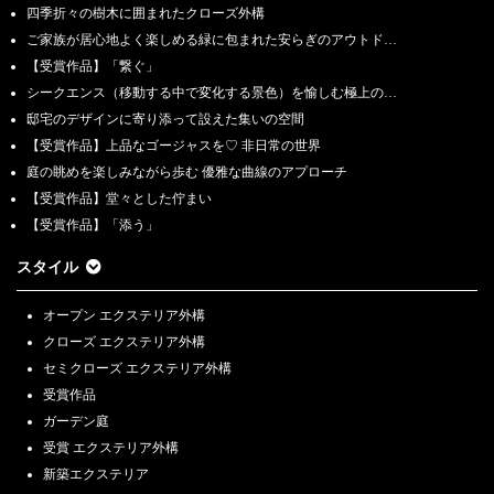
四季折々の樹木に囲まれたクローズ外構
ご家族が居心地よく楽しめる緑に包まれた安らぎのアウトド…
【受賞作品】「繋ぐ」
シークエンス（移動する中で変化する景色）を愉しむ極上の…
邸宅のデザインに寄り添って設えた集いの空間
【受賞作品】上品なゴージャスを♡ 非日常の世界
庭の眺めを楽しみながら歩む 優雅な曲線のアプローチ
【受賞作品】堂々とした佇まい
【受賞作品】「添う」
スタイル
オープン エクステリア外構
クローズ エクステリア外構
セミクローズ エクステリア外構
受賞作品
ガーデン庭
受賞 エクステリア外構
新築エクステリア