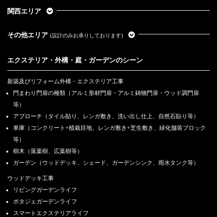
関西エリア
その他エリア
(設計のみお承りしております)
エクステリア・外構・庭・ガーデンのシーン
新築及びリフォーム外構・エクステリア工事
門まわり門扉の種類（アルミ形材門扉・アルミ鋳物門扉・ウッド調門扉
等）
アプローチ（タイル貼り、レンガ敷き、洗い出し仕上、自然石貼り等）
車庫（コンクリート+植栽目地、レンガ敷き+芝生敷き、緑化舗装ブロック
等）
樹木（落葉樹、広葉樹等）
ガーデン（ウッドデッキ、シェード、ガーデンシンク、雨水タンク等）
ウッドデッキ工事
リビングガーデンライフ
ポタジェガーデンライフ
スマートエクステリアライフ