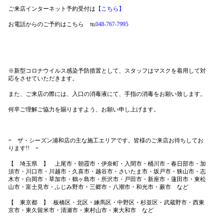
ご来店インターネット予約受付は
【こちら
】
お電話からのご予約はこちら ℡
048-767-7995
※新型コロナウイルス感染予防措置として、スタッフはマスクを着用して対
応をさせていただきます。
また、ご来店の際には、入口の消毒液にて、手指の消毒をお願い致します。
何卒ご理解ご協力を賜りますよう、お願い申し上げます。
= ザ・シーズン浦和店の主な施工エリアです。皆様のご来店お待ちしてお
ります!! =
【 埼玉県 】 上尾市・朝霞市・伊奈町・入間市・桶川市・春日部市・加
須市・川口市・川越市・久喜市・越谷市・さいたま市・坂戸市・狭山市・志
木市・白岡市・草加市・鶴ヶ島市・所沢市・戸田市・新座市・蓮田市・東松
山市・富士見市・ふじみ野市・三郷市・八潮市・和光市・蕨市 など
【 東京都 】 板橋区・北区・練馬区・中野区・杉並区・武蔵野市・西東
京市・東久留米市・清瀬市・東村山市・東大和市 など