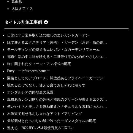
箕面店
大阪オフィス
タイトル別施工事例
日常に非日常を取り込む癒しのエレガントガーデン
緑で迎えるエクステリア（外構）・ガーデン（お庭）坂の途…
モールディングの映えるエレガントなガーデンリフォーム
都市生活の中に緑が映える・二世帯住宅のためのやさしいエ…
緑に囲まれたクィーン・アン様式の邸宅
Envy ーinfluencer's homeー
園路としてのアプローチ、開放感あるプライベートガーデン
眺めるだけでなく、使える庭でおしゃれに暮らす
アンダルシアの路地裏の風景
風格あるレンガ貼りの外構と植栽のグリーンが映えるエクス…
使いやすさと美しさを兼ね備えたナチュラルな素材にあふれ…
木製梁で魅せるおしゃれなアウトドアリビング
天然素材とたっぷりの緑で装ったモダンスタイルの邸宅
整える 2022JEGｺﾝﾃｽﾄ最優秀賞＆LIXILｺ…