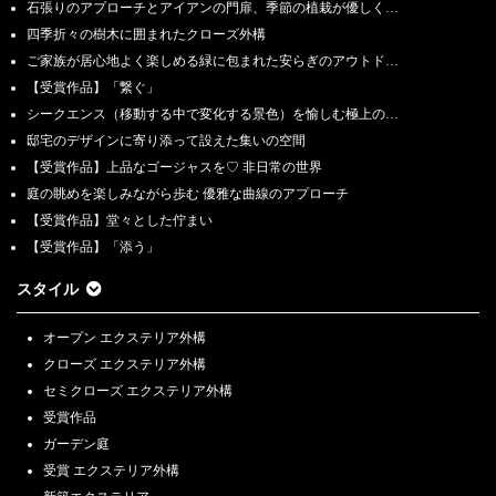
石張りのアプローチとアイアンの門扉、季節の植栽が優しく…
四季折々の樹木に囲まれたクローズ外構
ご家族が居心地よく楽しめる緑に包まれた安らぎのアウトド…
【受賞作品】「繋ぐ」
シークエンス（移動する中で変化する景色）を愉しむ極上の…
邸宅のデザインに寄り添って設えた集いの空間
【受賞作品】上品なゴージャスを♡ 非日常の世界
庭の眺めを楽しみながら歩む 優雅な曲線のアプローチ
【受賞作品】堂々とした佇まい
【受賞作品】「添う」
スタイル
オープン エクステリア外構
クローズ エクステリア外構
セミクローズ エクステリア外構
受賞作品
ガーデン庭
受賞 エクステリア外構