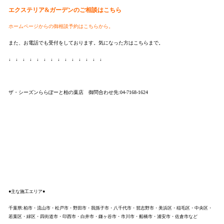
エクステリア&ガーデンのご相談はこちら
ホームページからの御相談予約はこちらから。
また、お電話でも受付をしております。気になった方はこちらまで。
↓ ↓ ↓ ↓ ↓ ↓ ↓ ↓ ↓ ↓ ↓ ↓ ↓ ↓
ザ・シーズンららぽーと柏の葉店 御問合わせ先:04-7168-1624
●主な施工エリア●
千葉県:柏市・流山市・松戸市・野田市・我孫子市・八千代市・習志野市・美浜区・稲毛区・中央区・
若葉区・緑区・四街道市・印西市・白井市・鎌ヶ谷市・市川市・船橋市・浦安市・佐倉市など