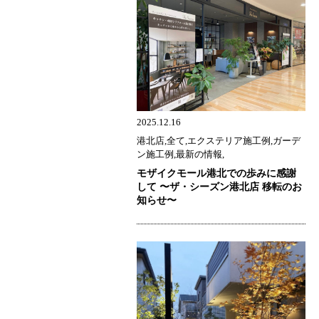
2025.12.16
港北店,全て,エクステリア施工例,ガーデ
ン施工例,最新の情報,
モザイクモール港北での歩みに感謝
して 〜ザ・シーズン港北店 移転のお
知らせ〜