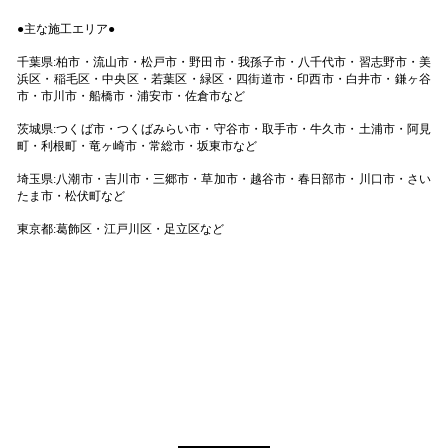
●主な施工エリア●
千葉県:柏市・流山市・松戸市・野田市・我孫子市・八千代市・習志野市・美
浜区・稲毛区・中央区・若葉区・緑区・四街道市・印西市・白井市・鎌ヶ谷
市・市川市・船橋市・浦安市・佐倉市など
茨城県:つくば市・つくばみらい市・守谷市・取手市・牛久市・土浦市・阿見
町・利根町・竜ヶ崎市・常総市・坂東市など
埼玉県:八潮市・吉川市・三郷市・草加市・越谷市・春日部市・川口市・さい
たま市・松伏町など
東京都:
葛飾区・江戸川区・足立区など