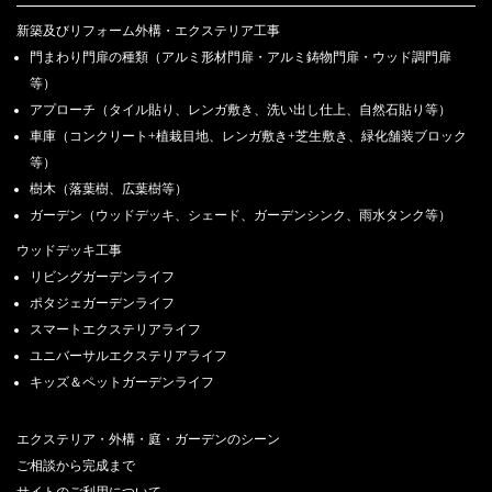
新築及びリフォーム外構・エクステリア工事
門まわり門扉の種類（アルミ形材門扉・アルミ鋳物門扉・ウッド調門扉
等）
アプローチ（タイル貼り、レンガ敷き、洗い出し仕上、自然石貼り等）
車庫（コンクリート+植栽目地、レンガ敷き+芝生敷き、緑化舗装ブロック
等）
樹木（落葉樹、広葉樹等）
ガーデン（ウッドデッキ、シェード、ガーデンシンク、雨水タンク等）
ウッドデッキ工事
リビングガーデンライフ
ポタジェガーデンライフ
スマートエクステリアライフ
ユニバーサルエクステリアライフ
キッズ＆ペットガーデンライフ
エクステリア・外構・庭・ガーデンのシーン
ご相談から完成まで
サイトのご利用について