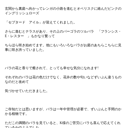
玄関から裏庭へ向かってレンガの小路を進むとオベリスクに絡んだピンクの
イングリッシュローズ
「セプタード アイル」が迎えてくれました。
さらに進むとテラスがあり、その上のパーゴラのツルバラ 「フランシス・
E・レスター 」もかなり繁って
ちらほら咲き始めてます。他にもいろいろなバラがお庭のあちらこちらに見
事に咲き誇っていました。
バラの花と香りで癒されて、とっても幸せな気分になれます!
それぞれのバラは花の色だけでなく、花弁の数や匂いなどずいぶん違うもの
なのだと改めて
気づかせていただきました。
ご存知だとは思いますが、バラは一年中管理が必要で、ずいぶんと手間のか
かる植物です。
ただこの満開のバラを見ていると、K様のご苦労にバラも喜んで応えてくれ
ているかのようでした。