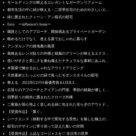
モールディングの映えるエレガントなガーデンリフォーム
都市生活の中に緑が映える・二世帯住宅のためのやさしいエ…
緑に囲まれたクィーン・アン様式の邸宅
Envy ーinfluencer's homeー
園路としてのアプローチ、開放感あるプライベートガーデン
眺めるだけでなく、使える庭でおしゃれに暮らす
アンダルシアの路地裏の風景
風格あるレンガ貼りの外構と植栽のグリーンが映えるエクス…
使いやすさと美しさを兼ね備えたナチュラルな素材にあふれ…
木製梁で魅せるおしゃれなアウトドアリビング
天然素材とたっぷりの緑で装ったモダンスタイルの邸宅
整える 2022JEGｺﾝﾃｽﾄ最優秀賞＆LIXILｺ…
石張りのアプローチとアイアンの門扉、季節の植栽が優しく…
四季折々の樹木に囲まれたクローズ外構
ご家族が居心地よく楽しめる緑に包まれた安らぎのアウトド…
【受賞作品】「繋ぐ」
シークエンス（移動する中で変化する景色）を愉しむ極上の…
邸宅のデザインに寄り添って設えた集いの空間
【受賞作品】上品なゴージャスを♡ 非日常の世界