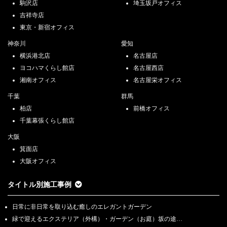
駒沢店
埼玉坂戸オフィス
吉祥寺店
東京・新宿オフィス
神奈川
愛知
横浜港北店
名古屋店
ヨコハマくらし館店
名古屋西店
湘南オフィス
名古屋栄オフィス
千葉
群馬
柏店
前橋オフィス
千葉幕張くらし館店
大阪
箕面店
大阪オフィス
タイトル別施工事例
日常に非日常を取り込む癒しのエレガントガーデン
緑で迎えるエクステリア（外構）・ガーデン（お庭）坂の途…