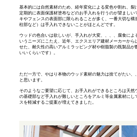
基本的には自然素材のため、経年変化による変色や割れ、裂
定期的に表面保護材塗布などのお手入れを行うのが望ましい
キやフェンスの表面部に限られることが多く、一番大切な構
柱部など）は手入れできないことがほとんどです。
ウッドの色合いは欲しいが、手入れが大変、、、、腐食によ
いうニーズにこたえ、近年、エクスエリア建材メーカーから
せた、耐久性の高いアルミラッピング材や樹脂製の既製品が
いいくらいです）。
ただ一方で、やはり本物のウッド素材の魅力は捨てがたい、
と思います。
そのようなご要望に応じて、お手入れができるところは天然
の基礎部など手入れが難しいところをアルミ等金属素材にし
スを軽減するご提案が増えてきました。