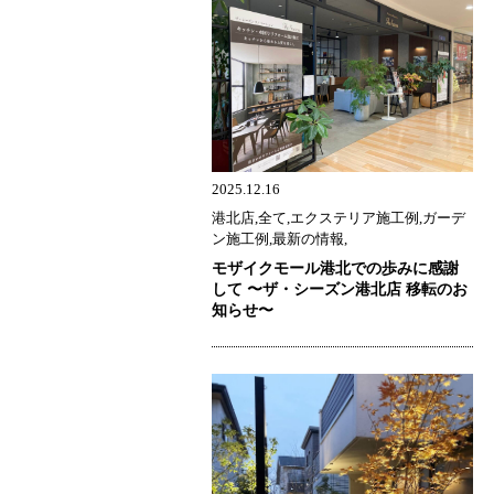
2025.12.16
港北店,全て,エクステリア施工例,ガーデ
ン施工例,最新の情報,
モザイクモール港北での歩みに感謝
して 〜ザ・シーズン港北店 移転のお
知らせ〜