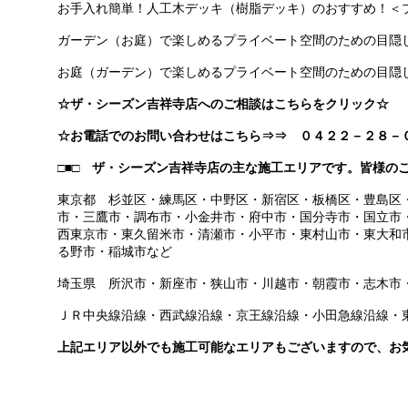
お手入れ簡単！人工木デッキ（樹脂デッキ）のおすすめ！＜
ガーデン（お庭）で楽しめるプライベート空間のための目隠
お庭（ガーデン）で楽しめるプライベート空間のための目隠
☆ザ・シーズン吉祥寺店へのご相談はこちらをクリック☆
☆お電話でのお問い合わせはこちら⇒⇒ ０４２２－２８－
□■□ ザ・シーズン吉祥寺店の主な施工エリアです。皆様のご
東京都 杉並区・練馬区・中野区・新宿区・板橋区・豊島区
市・三鷹市・調布市・小金井市・府中市・国分寺市・国立市
西東京市・東久留米市・清瀬市・小平市・東村山市・東大和
る野市・稲城市など
埼玉県 所沢市・新座市・狭山市・川越市・朝霞市・志木市
ＪＲ中央線沿線・西武線沿線・京王線沿線・小田急線沿線・
上記エリア以外でも施工可能なエリアもございますので、お