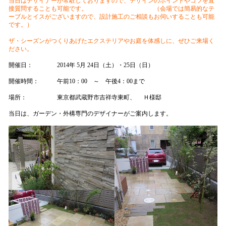
当日はデザイナーが常駐しておりますので、デザインのポイントやコツを直
接質問することも可能です。 （会場では簡易的なテ
ーブルとイスがございますので、設計施工のご相談もお伺いすることも可能
です。）
ザ・シーズンがつくりあげたエクステリアやお庭を体感しに、ぜひご来場く
ださい。
開催日： 2014年 5月 24日（土）・25日（日）
開催時間： 午前10：00 ～ 午後4：00まで
場所： 東京都武蔵野市吉祥寺東町、 Ｈ様邸
当日は、ガーデン・外構専門のデザイナーがご案内します。