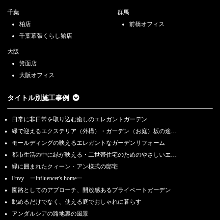
千葉
群馬
柏店
前橋オフィス
千葉幕張くらし館店
大阪
箕面店
大阪オフィス
タイトル別施工事例
日常に非日常を取り込む癒しのエレガントガーデン
緑で迎えるエクステリア（外構）・ガーデン（お庭）坂の途…
モールディングの映えるエレガントなガーデンリフォーム
都市生活の中に緑が映える・二世帯住宅のためのやさしいエ…
緑に囲まれたクィーン・アン様式の邸宅
Envy ーinfluencer's homeー
園路としてのアプローチ、開放感あるプライベートガーデン
眺めるだけでなく、使える庭でおしゃれに暮らす
アンダルシアの路地裏の風景