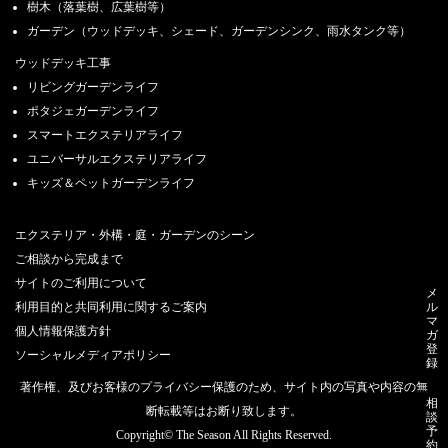
樹木（落葉樹、広葉樹等）
ガーデン（ウッドデッキ、シェード、ガーデンシンク、雨水タンク等）
ウッドデッキ工事
リビングガーデンライフ
ポタジェガーデンライフ
スマートエクステリアライフ
ユニバーサルエクステリアライフ
キッズ＆ペットガーデンライフ
エクステリア・外構・庭・ガーデンのシーン
ご相談から完成まで
サイトのご利用について
メ
ル
利用目的と共同利用に関するご案内
マ
個人情報保護方針
ガ
登
ソーシャルメディアポリシー
録
著作権、及びお客様のプライバシー保護のため、サイト内の写真や内容の無
相
断転載等はお断り致します。
談
予
Copyright© The Season All Rights Reserved.
約