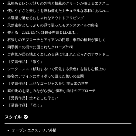
風格あるレンガ貼りの外構と植栽のグリーンが映えるエクス…
使いやすさと美しさを兼ね備えたナチュラルな素材にあふれ…
木製梁で魅せるおしゃれなアウトドアリビング
天然素材とたっぷりの緑で装ったモダンスタイルの邸宅
整える 2022JEGｺﾝﾃｽﾄ最優秀賞＆LIXILｺ…
石張りのアプローチとアイアンの門扉、季節の植栽が優しく…
四季折々の樹木に囲まれたクローズ外構
ご家族が居心地よく楽しめる緑に包まれた安らぎのアウトド…
【受賞作品】「繋ぐ」
シークエンス（移動する中で変化する景色）を愉しむ極上の…
邸宅のデザインに寄り添って設えた集いの空間
【受賞作品】上品なゴージャスを♡ 非日常の世界
庭の眺めを楽しみながら歩む 優雅な曲線のアプローチ
【受賞作品】堂々とした佇まい
【受賞作品】「添う」
スタイル
オープン エクステリア外構