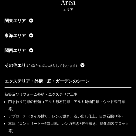
Area
エリア
関東エリア
東海エリア
関西エリア
その他エリア
(設計のみお承りしております)
エクステリア・外構・庭・ガーデンのシーン
新築及びリフォーム外構・エクステリア工事
門まわり門扉の種類（アルミ形材門扉・アルミ鋳物門扉・ウッド調門扉
等）
アプローチ（タイル貼り、レンガ敷き、洗い出し仕上、自然石貼り等）
車庫（コンクリート+植栽目地、レンガ敷き+芝生敷き、緑化舗装ブロック
等）