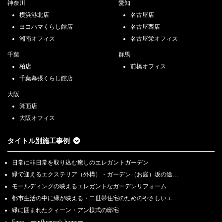
神奈川
愛知
横浜港北店
名古屋店
ヨコハマくらし館店
名古屋西店
湘南オフィス
名古屋栄オフィス
千葉
群馬
柏店
前橋オフィス
千葉幕張くらし館店
大阪
箕面店
大阪オフィス
タイトル別施工事例
日常に非日常を取り込む癒しのエレガントガーデン
緑で迎えるエクステリア（外構）・ガーデン（お庭）坂の途…
モールディングの映えるエレガントなガーデンリフォーム
都市生活の中に緑が映える・二世帯住宅のためのやさしいエ…
緑に囲まれたクィーン・アン様式の邸宅
Envy ーinfluencer's homeー