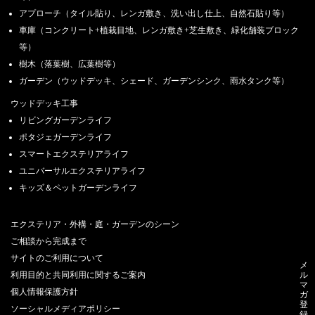
アプローチ（タイル貼り、レンガ敷き、洗い出し仕上、自然石貼り等）
車庫（コンクリート+植栽目地、レンガ敷き+芝生敷き、緑化舗装ブロック
等）
樹木（落葉樹、広葉樹等）
ガーデン（ウッドデッキ、シェード、ガーデンシンク、雨水タンク等）
ウッドデッキ工事
リビングガーデンライフ
ポタジェガーデンライフ
スマートエクステリアライフ
ユニバーサルエクステリアライフ
キッズ＆ペットガーデンライフ
エクステリア・外構・庭・ガーデンのシーン
ご相談から完成まで
サイトのご利用について
メ
ル
利用目的と共同利用に関するご案内
マ
個人情報保護方針
ガ
登
ソーシャルメディアポリシー
録