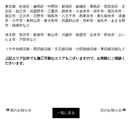
東京都 杉並区・練馬区・中野区・新宿区・板橋区・豊島区・世田谷区・文
京区・狛江市・武蔵野市・三鷹市・調布市・小金井市・府中市・国分寺市・
国立市・立川市・日野市・昭島市・八王子市・西東京市・東久留米市・清瀬
市・小平市・東村山市・東大和市・武蔵村山市・羽村市・福生市・あきる野
市・稲城市など
埼玉県 所沢市・新座市・狭山市・川越市・朝霞市・志木市・和光市・さい
たま市・戸田市など
ＪＲ中央線沿線・西武線沿線・京王線沿線・小田急線沿線・東武線沿線など
上記エリア以外でも施工可能なエリアもございますので、お気軽にご相談く
ださいませ。
前のお知らせ
次のお知らせ
一覧に戻る