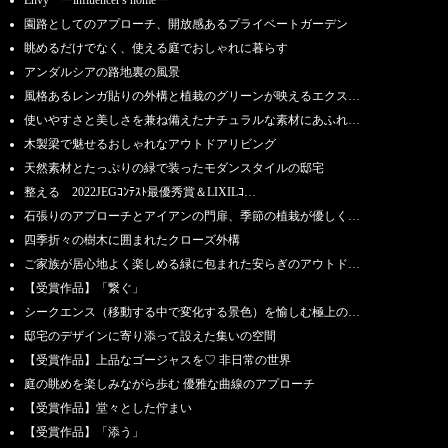
園路としてのアプローチ、開放感あるプライベートガーデン
眺めるだけでなく、使える庭でおしゃれに暮らす
アンダルシアの路地裏の風景
風格あるレンガ貼りの外構と植栽のグリーンが映えるエクス…
使いやすさと美しさを兼ね備えたナチュラルな素材にあふれ…
木製梁で魅せるおしゃれなアウトドアリビング
天然素材とたっぷりの緑で装ったモダンスタイルの邸宅
整える 2022JEGｺﾝﾃｽﾄ最優秀賞＆LIXILｺ…
石張りのアプローチとアイアンの門扉、季節の植栽が優しく…
四季折々の樹木に囲まれたクローズ外構
ご家族が居心地よく楽しめる緑に包まれた安らぎのアウトド…
【受賞作品】「繋ぐ」
シークエンス（移動する中で変化する景色）を愉しむ極上の…
邸宅のデザインに寄り添って設えた集いの空間
【受賞作品】上品なゴージャスを♡ 非日常の世界
庭の眺めを楽しみながら歩む 優雅な曲線のアプローチ
【受賞作品】堂々とした佇まい
【受賞作品】「添う」