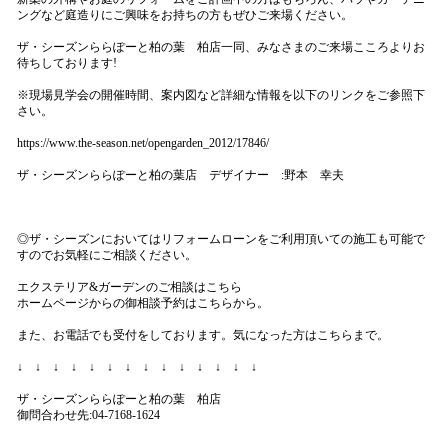
ングなど庭造りにご興味をお持ちの方もぜひご来場ください。
ザ・シーズンららぽーと柏の葉 柏店一同、みなさまのご来場こころよりお
待ちしております!
※現場見学会の開催時間、案内図など詳細な情報を以下のリンクをご参照下
さい。
https://www.the-season.net/opengarden_2012/17846/
ザ・シーズンららぽーと柏の葉店 デザイナー :野本 幸夫
◎ザ・シーズンにおいてはリフォームローンをご利用頂いての施工も可能で
すのでお気軽にご相談ください。
エクステリア&ガーデンのご相談はこちら
ホームページからの御相談予約はこちらか
ら
。
また、お電話でも受付をしております。気になった方はこちらまで。
↓ ↓ ↓ ↓ ↓ ↓ ↓ ↓ ↓ ↓ ↓ ↓ ↓ ↓
ザ・シーズンららぽーと柏の葉 柏店
御問合わせ先:04-7168-1624