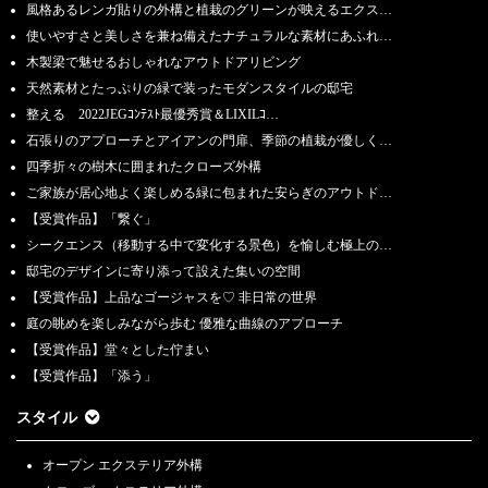
風格あるレンガ貼りの外構と植栽のグリーンが映えるエクス…
使いやすさと美しさを兼ね備えたナチュラルな素材にあふれ…
木製梁で魅せるおしゃれなアウトドアリビング
天然素材とたっぷりの緑で装ったモダンスタイルの邸宅
整える 2022JEGｺﾝﾃｽﾄ最優秀賞＆LIXILｺ…
石張りのアプローチとアイアンの門扉、季節の植栽が優しく…
四季折々の樹木に囲まれたクローズ外構
ご家族が居心地よく楽しめる緑に包まれた安らぎのアウトド…
【受賞作品】「繋ぐ」
シークエンス（移動する中で変化する景色）を愉しむ極上の…
邸宅のデザインに寄り添って設えた集いの空間
【受賞作品】上品なゴージャスを♡ 非日常の世界
庭の眺めを楽しみながら歩む 優雅な曲線のアプローチ
【受賞作品】堂々とした佇まい
【受賞作品】「添う」
スタイル
オープン エクステリア外構