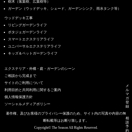
樹木（落葉樹、広葉樹等）
ガーデン（ウッドデッキ、シェード、ガーデンシンク、雨水タンク等）
ウッドデッキ工事
リビングガーデンライフ
ポタジェガーデンライフ
スマートエクステリアライフ
ユニバーサルエクステリアライフ
キッズ＆ペットガーデンライフ
エクステリア・外構・庭・ガーデンのシーン
ご相談から完成まで
サイトのご利用について
メ
利用目的と共同利用に関するご案内
ル
マ
個人情報保護方針
ガ
登
ソーシャルメディアポリシー
録
著作権、及びお客様のプライバシー保護のため、サイト内の写真や内容の無
相
断転載等はお断り致します。
談
予
Copyright© The Season All Rights Reserved.
約