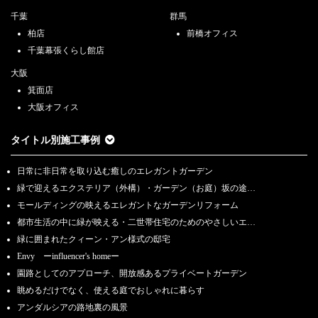
千葉
群馬
柏店
前橋オフィス
千葉幕張くらし館店
大阪
箕面店
大阪オフィス
タイトル別施工事例
日常に非日常を取り込む癒しのエレガントガーデン
緑で迎えるエクステリア（外構）・ガーデン（お庭）坂の途…
モールディングの映えるエレガントなガーデンリフォーム
都市生活の中に緑が映える・二世帯住宅のためのやさしいエ…
緑に囲まれたクィーン・アン様式の邸宅
Envy ーinfluencer's homeー
園路としてのアプローチ、開放感あるプライベートガーデン
眺めるだけでなく、使える庭でおしゃれに暮らす
アンダルシアの路地裏の風景