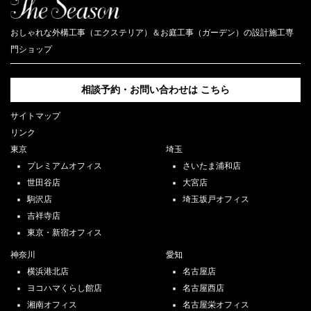
おしゃれな外構工事（エクステリア）＆お庭工事（ガーデン）の設計施工専
門ショップ
相談予約・お問い合わせは
こちら
サイトマップ
リンク
東京
埼玉
プレミアムオフィス
さいたま浦和店
世田谷店
大宮店
駒沢店
埼玉坂戸オフィス
吉祥寺店
東京・新宿オフィス
神奈川
愛知
横浜港北店
名古屋店
ヨコハマくらし館店
名古屋西店
湘南オフィス
名古屋栄オフィス