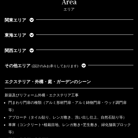
Area
エリア
関東エリア
東海エリア
関西エリア
その他エリア
(設計のみお承りしております)
エクステリア・外構・庭・ガーデンのシーン
新築及びリフォーム外構・エクステリア工事
門まわり門扉の種類（アルミ形材門扉・アルミ鋳物門扉・ウッド調門扉
等）
アプローチ（タイル貼り、レンガ敷き、洗い出し仕上、自然石貼り等）
車庫（コンクリート+植栽目地、レンガ敷き+芝生敷き、緑化舗装ブロック
等）