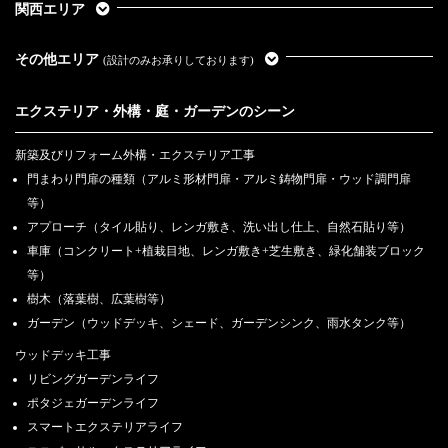
関西エリア
その他エリア
(設計のみお承りしております)
エクステリア・外構・庭・ガーデンのシーン
新築及びリフォーム外構・エクステリア工事
門まわり門扉の種類（アルミ形材門扉・アルミ鋳物門扉・ウッド調門扉
等）
アプローチ（タイル貼り、レンガ敷き、洗い出し仕上、自然石貼り等）
車庫（コンクリート+植栽目地、レンガ敷き+芝生敷き、緑化舗装ブロック
等）
樹木（落葉樹、広葉樹等）
ガーデン（ウッドデッキ、シェード、ガーデンシンク、雨水タンク等）
ウッドデッキ工事
リビングガーデンライフ
ポタジェガーデンライフ
スマートエクステリアライフ