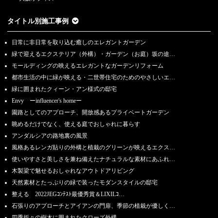
タイトル別施工事例
日常に非日常を取り込む癒しのエレガントガーデン
緑で迎えるエクステリア（外構）・ガーデン（お庭）坂の途…
モールディングの映えるエレガントなガーデンリフォーム
都市生活の中に緑が映える・二世帯住宅のためのやさしいエ…
緑に囲まれたクィーン・アン様式の邸宅
Envy ーinfluencer's homeー
園路としてのアプローチ、開放感あるプライベートガーデン
眺めるだけでなく、使える庭でおしゃれに暮らす
アンダルシアの路地裏の風景
風格あるレンガ貼りの外構と植栽のグリーンが映えるエクス…
使いやすさと美しさを兼ね備えたナチュラルな素材にあふれ…
木製梁で魅せるおしゃれなアウトドアリビング
天然素材とたっぷりの緑で装ったモダンスタイルの邸宅
整える 2022JEGｺﾝﾃｽﾄ最優秀賞＆LIXILｺ…
石張りのアプローチとアイアンの門扉、季節の植栽が優しく…
四季折々の樹木に囲まれたクローズ外構