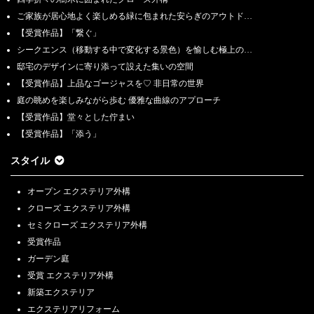
ご家族が居心地よく楽しめる緑に包まれた安らぎのアウトド…
【受賞作品】「繋ぐ」
シークエンス（移動する中で変化する景色）を愉しむ極上の…
邸宅のデザインに寄り添って設えた集いの空間
【受賞作品】上品なゴージャスを♡ 非日常の世界
庭の眺めを楽しみながら歩む 優雅な曲線のアプローチ
【受賞作品】堂々とした佇まい
【受賞作品】「添う」
スタイル
オープン エクステリア外構
クローズ エクステリア外構
セミクローズ エクステリア外構
受賞作品
ガーデン庭
受賞 エクステリア外構
新築エクステリア
エクステリアリフォーム