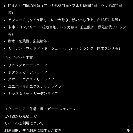
門まわり門扉の種類（アルミ形材門扉・アルミ鋳物門扉・ウッド調門扉
等）
アプローチ（タイル貼り、レンガ敷き、洗い出し仕上、自然石貼り等）
車庫（コンクリート+植栽目地、レンガ敷き+芝生敷き、緑化舗装ブロック
等）
樹木（落葉樹、広葉樹等）
ガーデン（ウッドデッキ、シェード、ガーデンシンク、雨水タンク等）
ウッドデッキ工事
リビングガーデンライフ
ポタジェガーデンライフ
スマートエクステリアライフ
ユニバーサルエクステリアライフ
キッズ＆ペットガーデンライフ
エクステリア・外構・庭・ガーデンのシーン
ご相談から完成まで
サイトのご利用について
メ
利用目的と共同利用に関するご案内
ル