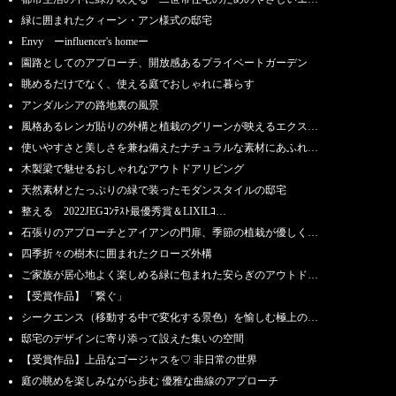
緑に囲まれたクィーン・アン様式の邸宅
Envy ーinfluencer's homeー
園路としてのアプローチ、開放感あるプライベートガーデン
眺めるだけでなく、使える庭でおしゃれに暮らす
アンダルシアの路地裏の風景
風格あるレンガ貼りの外構と植栽のグリーンが映えるエクス…
使いやすさと美しさを兼ね備えたナチュラルな素材にあふれ…
木製梁で魅せるおしゃれなアウトドアリビング
天然素材とたっぷりの緑で装ったモダンスタイルの邸宅
整える 2022JEGｺﾝﾃｽﾄ最優秀賞＆LIXILｺ…
石張りのアプローチとアイアンの門扉、季節の植栽が優しく…
四季折々の樹木に囲まれたクローズ外構
ご家族が居心地よく楽しめる緑に包まれた安らぎのアウトド…
【受賞作品】「繋ぐ」
シークエンス（移動する中で変化する景色）を愉しむ極上の…
邸宅のデザインに寄り添って設えた集いの空間
【受賞作品】上品なゴージャスを♡ 非日常の世界
庭の眺めを楽しみながら歩む 優雅な曲線のアプローチ