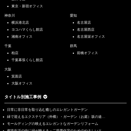
東京・新宿オフィス
神奈川
愛知
横浜港北店
名古屋店
ヨコハマくらし館店
名古屋西店
湘南オフィス
名古屋栄オフィス
千葉
群馬
柏店
前橋オフィス
千葉幕張くらし館店
大阪
箕面店
大阪オフィス
タイトル別施工事例
日常に非日常を取り込む癒しのエレガントガーデン
緑で迎えるエクステリア（外構）・ガーデン（お庭）坂の途…
モールディングの映えるエレガントなガーデンリフォーム
都市生活の中に緑が映える・二世帯住宅のためのやさしいエ…