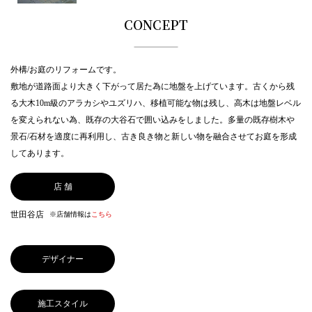
CONCEPT
外構/お庭のリフォームです。
敷地が道路面より大きく下がって居た為に地盤を上げています。古くから残
る大木10m級のアラカシやユズリハ、移植可能な物は残し、高木は地盤レベル
を変えられない為、既存の大谷石で囲い込みをしました。多量の既存樹木や
景石/石材を適度に再利用し、古き良き物と新しい物を融合させてお庭を形成
してあります。
店 舗
世田谷店
※店舗情報は
こちら
デザイナー
施工スタイル