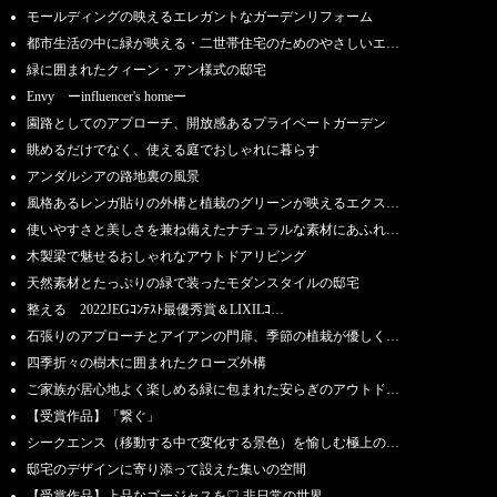
モールディングの映えるエレガントなガーデンリフォーム
都市生活の中に緑が映える・二世帯住宅のためのやさしいエ…
緑に囲まれたクィーン・アン様式の邸宅
Envy ーinfluencer's homeー
園路としてのアプローチ、開放感あるプライベートガーデン
眺めるだけでなく、使える庭でおしゃれに暮らす
アンダルシアの路地裏の風景
風格あるレンガ貼りの外構と植栽のグリーンが映えるエクス…
使いやすさと美しさを兼ね備えたナチュラルな素材にあふれ…
木製梁で魅せるおしゃれなアウトドアリビング
天然素材とたっぷりの緑で装ったモダンスタイルの邸宅
整える 2022JEGｺﾝﾃｽﾄ最優秀賞＆LIXILｺ…
石張りのアプローチとアイアンの門扉、季節の植栽が優しく…
四季折々の樹木に囲まれたクローズ外構
ご家族が居心地よく楽しめる緑に包まれた安らぎのアウトド…
【受賞作品】「繋ぐ」
シークエンス（移動する中で変化する景色）を愉しむ極上の…
邸宅のデザインに寄り添って設えた集いの空間
【受賞作品】上品なゴージャスを♡ 非日常の世界