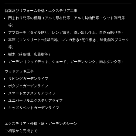
新築及びリフォーム外構・エクステリア工事
門まわり門扉の種類（アルミ形材門扉・アルミ鋳物門扉・ウッド調門扉
等）
アプローチ（タイル貼り、レンガ敷き、洗い出し仕上、自然石貼り等）
車庫（コンクリート+植栽目地、レンガ敷き+芝生敷き、緑化舗装ブロック
等）
樹木（落葉樹、広葉樹等）
ガーデン（ウッドデッキ、シェード、ガーデンシンク、雨水タンク等）
ウッドデッキ工事
リビングガーデンライフ
ポタジェガーデンライフ
スマートエクステリアライフ
ユニバーサルエクステリアライフ
キッズ＆ペットガーデンライフ
エクステリア・外構・庭・ガーデンのシーン
ご相談から完成まで