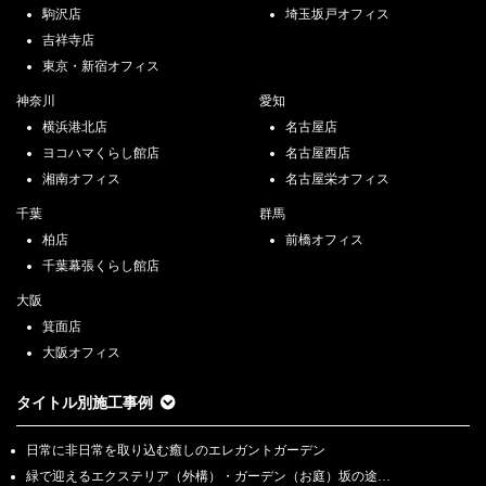
駒沢店
埼玉坂戸オフィス
吉祥寺店
東京・新宿オフィス
神奈川
愛知
横浜港北店
名古屋店
ヨコハマくらし館店
名古屋西店
湘南オフィス
名古屋栄オフィス
千葉
群馬
柏店
前橋オフィス
千葉幕張くらし館店
大阪
箕面店
大阪オフィス
タイトル別施工事例
日常に非日常を取り込む癒しのエレガントガーデン
緑で迎えるエクステリア（外構）・ガーデン（お庭）坂の途…