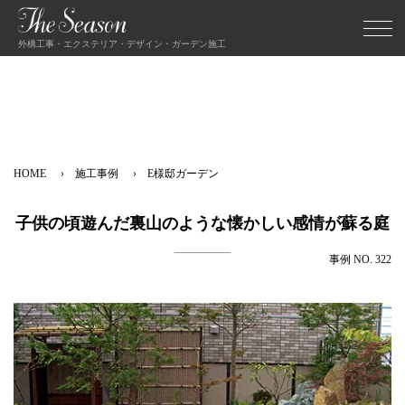
外構工事・エクステリア・デザイン・ガーデン施工
HOME
施工事例
E様邸ガーデン
子供の頃遊んだ裏山のような懐かしい感情が蘇る庭
事例 NO. 322