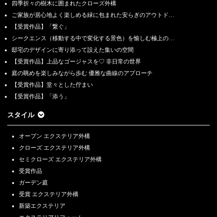
四季折々の樹木に囲まれたクローズ外構
ご家族が居心地よく楽しめる緑に包まれた安らぎのアウトド…
【受賞作品】「繋ぐ」
シークエンス（移動する中で変化する景色）を愉しむ極上の…
邸宅のデザインに寄り添って設えた集いの空間
【受賞作品】上品なゴージャスを♡ 非日常の世界
庭の眺めを楽しみながら歩む 優雅な曲線のアプローチ
【受賞作品】堂々とした佇まい
【受賞作品】「添う」
スタイル
オープン エクステリア外構
クローズ エクステリア外構
セミクローズ エクステリア外構
受賞作品
ガーデン庭
受賞 エクステリア外構
新築エクステリア