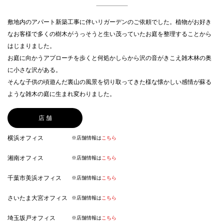
敷地内のアパート新築工事に伴いリガーデンのご依頼でした。植物がお好き
なお客様で多くの樹木がうっそうと生い茂っていたお庭を整理することから
はじまりました。
お庭に向かうアプローチを歩くと何処かしらから沢の音がきこえ雑木林の奥
に小さな沢がある。
そんな子供の頃遊んだ裏山の風景を切り取ってきた様な懐かしい感情が蘇る
ような雑木の庭に生まれ変わりました。
店 舗
横浜オフィス
※店舗情報は
こちら
湘南オフィス
※店舗情報は
こちら
千葉市美浜オフィス
※店舗情報は
こちら
さいたま大宮オフィス
※店舗情報は
こちら
埼玉坂戸オフィス
※店舗情報は
こちら