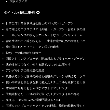
大阪オフィス
タイトル別施工事例
日常に非日常を取り込む癒しのエレガントガーデン
緑で迎えるエクステリア（外構）・ガーデン（お庭）坂の途…
モールディングの映えるエレガントなガーデンリフォーム
都市生活の中に緑が映える・二世帯住宅のためのやさしいエ…
緑に囲まれたクィーン・アン様式の邸宅
Envy ーinfluencer's homeー
園路としてのアプローチ、開放感あるプライベートガーデン
眺めるだけでなく、使える庭でおしゃれに暮らす
アンダルシアの路地裏の風景
風格あるレンガ貼りの外構と植栽のグリーンが映えるエクス…
使いやすさと美しさを兼ね備えたナチュラルな素材にあふれ…
木製梁で魅せるおしゃれなアウトドアリビング
天然素材とたっぷりの緑で装ったモダンスタイルの邸宅
整える 2022JEGｺﾝﾃｽﾄ最優秀賞＆LIXILｺ…
石張りのアプローチとアイアンの門扉、季節の植栽が優しく…