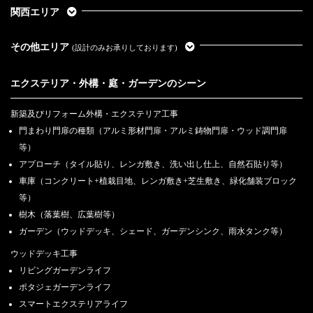
関西エリア
その他エリア
(設計のみお承りしております)
エクステリア・外構・庭・ガーデンのシーン
新築及びリフォーム外構・エクステリア工事
門まわり門扉の種類（アルミ形材門扉・アルミ鋳物門扉・ウッド調門扉
等）
アプローチ（タイル貼り、レンガ敷き、洗い出し仕上、自然石貼り等）
車庫（コンクリート+植栽目地、レンガ敷き+芝生敷き、緑化舗装ブロック
等）
樹木（落葉樹、広葉樹等）
ガーデン（ウッドデッキ、シェード、ガーデンシンク、雨水タンク等）
ウッドデッキ工事
リビングガーデンライフ
ポタジェガーデンライフ
スマートエクステリアライフ