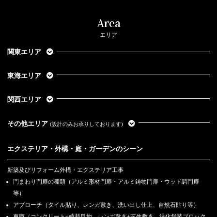
Area
エリア
関東エリア
東海エリア
関西エリア
その他エリア
(設計のみお承りしております)
エクステリア・外構・庭・ガーデンのシーン
新築及びリフォーム外構・エクステリア工事
門まわり門扉の種類（アルミ形材門扉・アルミ鋳物門扉・ウッド調門扉
等）
アプローチ（タイル貼り、レンガ敷き、洗い出し仕上、自然石貼り等）
車庫（コンクリート+植栽目地、レンガ敷き+芝生敷き、緑化舗装ブロック