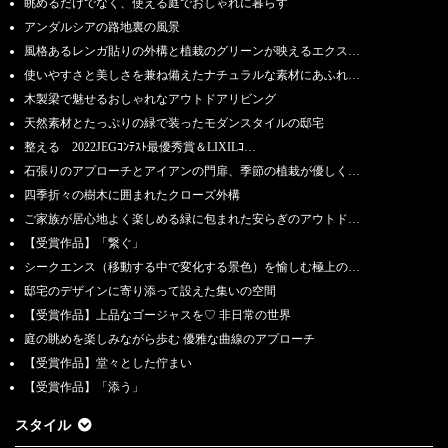
眺めるだけでなく、使える庭でおしゃれに暮らす
アンダルシアの路地裏の風景
風格あるレンガ貼りの外構と植栽のグリーンが映えるエクス…
使いやすさと美しさを兼ね備えたナチュラルな素材にあふれ…
木製梁で魅せるおしゃれなアウトドアリビング
天然素材とたっぷりの緑で装ったモダンスタイルの邸宅
整える 2022JEGｺﾝﾃｽﾄ最優秀賞＆LIXILｺ…
石張りのアプローチとアイアンの門扉、季節の植栽が優しく…
四季折々の樹木に囲まれたクローズ外構
ご家族が居心地よく楽しめる緑に包まれた安らぎのアウトド…
【受賞作品】「繋ぐ」
シークエンス（移動する中で変化する景色）を愉しむ極上の…
邸宅のデザインに寄り添って設えた集いの空間
【受賞作品】上品なゴージャスを♡ 非日常の世界
庭の眺めを楽しみながら歩む 優雅な曲線のアプローチ
【受賞作品】堂々とした佇まい
【受賞作品】「添う」
スタイル