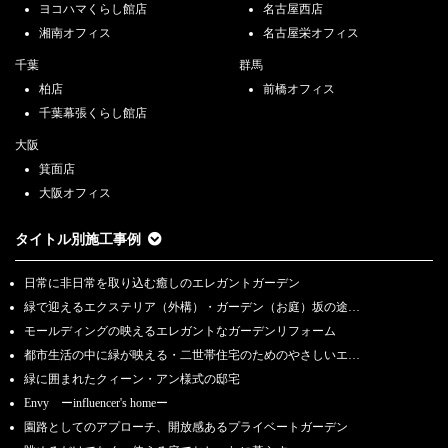
ヨコハマくらし館店
名古屋西店
湘南オフィス
名古屋栄オフィス
千葉
群馬
柏店
前橋オフィス
千葉幕張くらし館店
大阪
箕面店
大阪オフィス
タイトル別施工事例
日常に非日常を取り込む癒しのエレガントガーデン
緑で迎えるエクステリア（外構）・ガーデン（お庭）坂の途…
モールディングの映えるエレガントなガーデンリフォーム
都市生活の中に緑が映える・二世帯住宅のためのやさしいエ…
緑に囲まれたクィーン・アン様式の邸宅
Envy ーinfluencer's homeー
園路としてのアプローチ、開放感あるプライベートガーデン