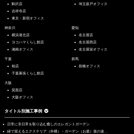
駒沢店
埼玉坂戸オフィス
吉祥寺店
東京・新宿オフィス
神奈川
愛知
横浜港北店
名古屋店
ヨコハマくらし館店
名古屋西店
湘南オフィス
名古屋栄オフィス
千葉
群馬
柏店
前橋オフィス
千葉幕張くらし館店
大阪
箕面店
大阪オフィス
タイトル別施工事例
日常に非日常を取り込む癒しのエレガントガーデン
緑で迎えるエクステリア（外構）・ガーデン（お庭）坂の途…