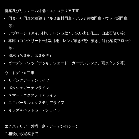
新築及びリフォーム外構・エクステリア工事
門まわり門扉の種類（アルミ形材門扉・アルミ鋳物門扉・ウッド調門扉
等）
アプローチ（タイル貼り、レンガ敷き、洗い出し仕上、自然石貼り等）
車庫（コンクリート+植栽目地、レンガ敷き+芝生敷き、緑化舗装ブロック
等）
樹木（落葉樹、広葉樹等）
ガーデン（ウッドデッキ、シェード、ガーデンシンク、雨水タンク等）
ウッドデッキ工事
リビングガーデンライフ
ポタジェガーデンライフ
スマートエクステリアライフ
ユニバーサルエクステリアライフ
キッズ＆ペットガーデンライフ
エクステリア・外構・庭・ガーデンのシーン
ご相談から完成まで