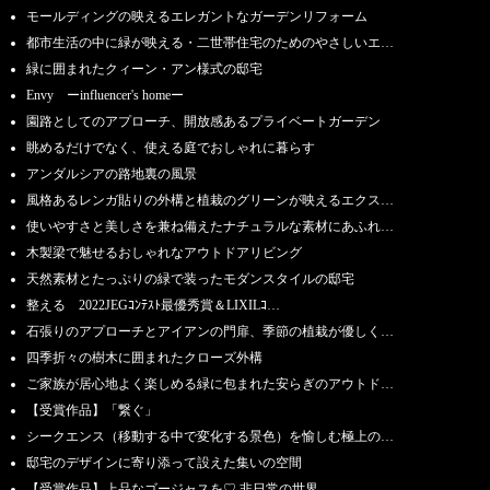
モールディングの映えるエレガントなガーデンリフォーム
都市生活の中に緑が映える・二世帯住宅のためのやさしいエ…
緑に囲まれたクィーン・アン様式の邸宅
Envy ーinfluencer's homeー
園路としてのアプローチ、開放感あるプライベートガーデン
眺めるだけでなく、使える庭でおしゃれに暮らす
アンダルシアの路地裏の風景
風格あるレンガ貼りの外構と植栽のグリーンが映えるエクス…
使いやすさと美しさを兼ね備えたナチュラルな素材にあふれ…
木製梁で魅せるおしゃれなアウトドアリビング
天然素材とたっぷりの緑で装ったモダンスタイルの邸宅
整える 2022JEGｺﾝﾃｽﾄ最優秀賞＆LIXILｺ…
石張りのアプローチとアイアンの門扉、季節の植栽が優しく…
四季折々の樹木に囲まれたクローズ外構
ご家族が居心地よく楽しめる緑に包まれた安らぎのアウトド…
【受賞作品】「繋ぐ」
シークエンス（移動する中で変化する景色）を愉しむ極上の…
邸宅のデザインに寄り添って設えた集いの空間
【受賞作品】上品なゴージャスを♡ 非日常の世界