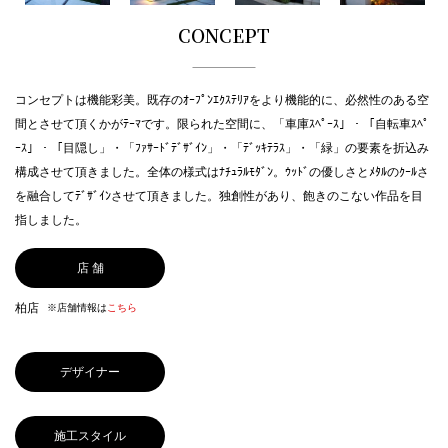
CONCEPT
コンセプトは機能彩美。既存のｵｰﾌﾟﾝｴｸｽﾃﾘｱをより機能的に、必然性のある空
間とさせて頂くかがﾃｰﾏです。限られた空間に、「車庫ｽﾍﾟｰｽ」・「自転車ｽﾍﾟ
ｰｽ」・「目隠し」・「ﾌｧｻｰﾄﾞﾃﾞｻﾞｲﾝ」・「ﾃﾞｯｷﾃﾗｽ」・「緑」の要素を折込み
構成させて頂きました。全体の様式はﾅﾁｭﾗﾙﾓﾀﾞﾝ。ｳｯﾄﾞの優しさとﾒﾀﾙのｸｰﾙさ
を融合してﾃﾞｻﾞｲﾝさせて頂きました。独創性があり、飽きのこない作品を目
指しました。
店 舗
柏店
※店舗情報は
こちら
デザイナー
施工スタイル