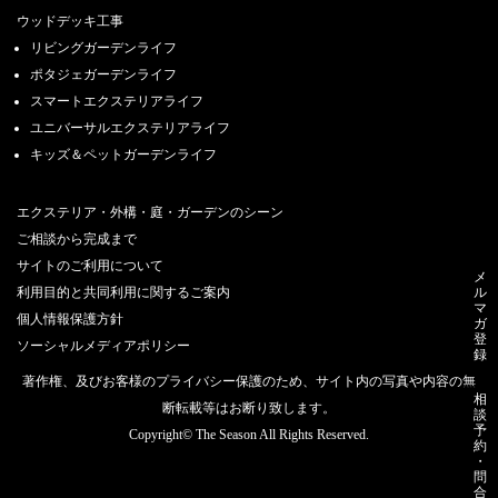
ウッドデッキ工事
リビングガーデンライフ
ポタジェガーデンライフ
スマートエクステリアライフ
ユニバーサルエクステリアライフ
キッズ＆ペットガーデンライフ
エクステリア・外構・庭・ガーデンのシーン
ご相談から完成まで
サイトのご利用について
メ
利用目的と共同利用に関するご案内
ル
マ
個人情報保護方針
ガ
登
ソーシャルメディアポリシー
録
著作権、及びお客様のプライバシー保護のため、サイト内の写真や内容の無
相
断転載等はお断り致します。
談
予
Copyright© The Season All Rights Reserved.
約
・
問
合