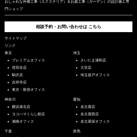
おしゃれな外構工事（エクステリア）＆お庭工事（ガーデン）の設計施工専
門ショップ
相談予約・お問い合わせは
こちら
サイトマップ
リンク
東京
埼玉
プレミアムオフィス
さいたま浦和店
世田谷店
大宮店
駒沢店
埼玉坂戸オフィス
吉祥寺店
東京・新宿オフィス
神奈川
愛知
横浜港北店
名古屋店
ヨコハマくらし館店
名古屋西店
湘南オフィス
名古屋栄オフィス
千葉
群馬