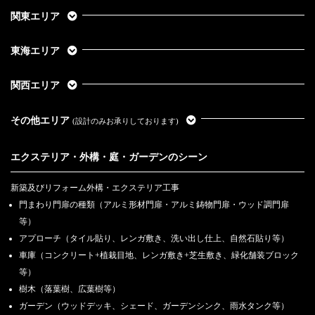
関東エリア
東海エリア
関西エリア
その他エリア
(設計のみお承りしております)
エクステリア・外構・庭・ガーデンのシーン
新築及びリフォーム外構・エクステリア工事
門まわり門扉の種類（アルミ形材門扉・アルミ鋳物門扉・ウッド調門扉
等）
アプローチ（タイル貼り、レンガ敷き、洗い出し仕上、自然石貼り等）
車庫（コンクリート+植栽目地、レンガ敷き+芝生敷き、緑化舗装ブロック
等）
樹木（落葉樹、広葉樹等）
ガーデン（ウッドデッキ、シェード、ガーデンシンク、雨水タンク等）