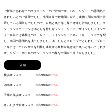
ご新築にあわせてのエクステリアのご計画です。バリ、リゾートの雰囲気に
されたいとのご要望でした。北面道路で敷地間口が広く建物玄関が南面に位
置している間取りでしたので、自然と奥に導く様に考慮し計画しました。エ
ントランスガーデンはゆとりを持たせシンメトリーにデザインしたメインウ
ォール前には鉢植えのストレチア、メインツリーにネムノキ・ドラセナを配
し、南国の雰囲気を演出しました。ゆったりとスロープでとられたアプロー
チ際にはアガパンサスを列植し連続する角柱が無意識に奥へと導いてくれま
す。リゾートホテルのエントランスの様な空間が出来上がりました。
店 舗
横浜オフィス
※店舗情報は
こちら
湘南オフィス
※店舗情報は
こちら
千葉市美浜オフィス
※店舗情報は
こちら
さいたま大宮オフィス
※店舗情報は
こちら