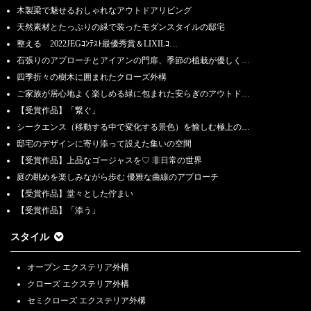
木製梁で魅せるおしゃれなアウトドアリビング
天然素材とたっぷりの緑で装ったモダンスタイルの邸宅
整える 2022JEGｺﾝﾃｽﾄ最優秀賞＆LIXILｺ…
石張りのアプローチとアイアンの門扉、季節の植栽が優しく…
四季折々の樹木に囲まれたクローズ外構
ご家族が居心地よく楽しめる緑に包まれた安らぎのアウトド…
【受賞作品】「繋ぐ」
シークエンス（移動する中で変化する景色）を愉しむ極上の…
邸宅のデザインに寄り添って設えた集いの空間
【受賞作品】上品なゴージャスを♡ 非日常の世界
庭の眺めを楽しみながら歩む 優雅な曲線のアプローチ
【受賞作品】堂々とした佇まい
【受賞作品】「添う」
スタイル
オープン エクステリア外構
クローズ エクステリア外構
セミクローズ エクステリア外構