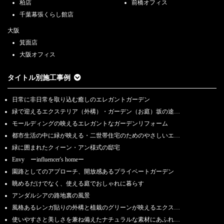
柏店
前橋オフィス
千葉幕張くらし館店
大阪
箕面店
大阪オフィス
タイトル別施工事例
日常に非日常を取り込む癒しのエレガントガーデン
緑で迎えるエクステリア（外構）・ガーデン（お庭）坂の途…
モールディングの映えるエレガントなガーデンリフォーム
都市生活の中に緑が映える・二世帯住宅のためのやさしいエ…
緑に囲まれたクィーン・アン様式の邸宅
Envy ーinfluencer's homeー
園路としてのアプローチ、開放感あるプライベートガーデン
眺めるだけでなく、使える庭でおしゃれに暮らす
アンダルシアの路地裏の風景
風格あるレンガ貼りの外構と植栽のグリーンが映えるエクス…
使いやすさと美しさを兼ね備えたナチュラルな素材にあふれ…