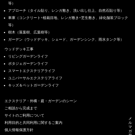
等）
アプローチ（タイル貼り、レンガ敷き、洗い出し仕上、自然石貼り等）
車庫（コンクリート+植栽目地、レンガ敷き+芝生敷き、緑化舗装ブロック
等）
樹木（落葉樹、広葉樹等）
ガーデン（ウッドデッキ、シェード、ガーデンシンク、雨水タンク等）
ウッドデッキ工事
リビングガーデンライフ
ポタジェガーデンライフ
スマートエクステリアライフ
ユニバーサルエクステリアライフ
キッズ＆ペットガーデンライフ
エクステリア・外構・庭・ガーデンのシーン
ご相談から完成まで
サイトのご利用について
メ
利用目的と共同利用に関するご案内
ル
マ
個人情報保護方針
ガ