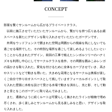
CONCEPT
部屋を繋ぐサンルームから広がるプライベートテラス。
以前に施工させていただいたサンルームから、繋がりを持つ広りあるお庭
スペースを新たにデザインを取り入れさせていただいたガーデンです。
外周をウッドフェンスで囲まれた空間は周囲からの視線を気にしないでも
過ごせる場所でした。その特別な場所を過ごして楽しめるようにしたいとい
うことから生まれたデザイン。前回の工事で植えたシンボルツリーのハナミ
ズキを利用し中心にしてサークルテラスを造作。その周囲を囲みこみレンガ
の温かさを取り入れた。変化を付けるために全体をカーブさせていき、高さ
やスリットなどで動きを用いた。大きめな花壇となるサークルは奥様が楽し
くご自分で作り出すスペースとして残していますフォーカルポイントして取
り入れた壁面に水栓を設けて受ける水場で動きを演出し、光と影、そして動
きと音とをこのガーデンに取り込んでみました。
また、通路のように続くルートは可愛らしく施されたラインが植物で埋め
尽くされ、歩く楽しみとサンルームから見る楽しみをと思い、デザインを取
り入れました。