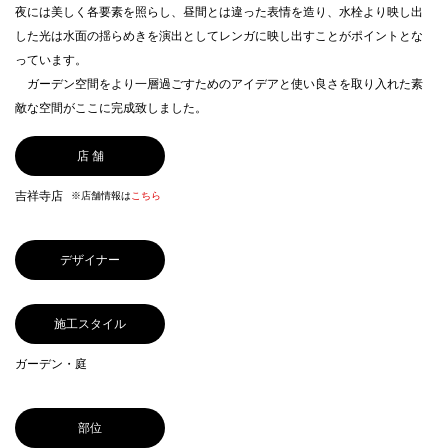
夜には美しく各要素を照らし、昼間とは違った表情を造り、水栓より映し出
した光は水面の揺らめきを演出としてレンガに映し出すことがポイントとな
っています。
ガーデン空間をより一層過ごすためのアイデアと使い良さを取り入れた素
敵な空間がここに完成致しました。
店 舗
吉祥寺店
※店舗情報は
こちら
デザイナー
施工スタイル
ガーデン・庭
部位