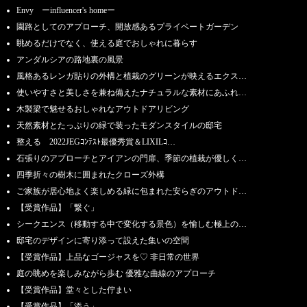
Envy ーinfluencer's homeー
園路としてのアプローチ、開放感あるプライベートガーデン
眺めるだけでなく、使える庭でおしゃれに暮らす
アンダルシアの路地裏の風景
風格あるレンガ貼りの外構と植栽のグリーンが映えるエクス…
使いやすさと美しさを兼ね備えたナチュラルな素材にあふれ…
木製梁で魅せるおしゃれなアウトドアリビング
天然素材とたっぷりの緑で装ったモダンスタイルの邸宅
整える 2022JEGｺﾝﾃｽﾄ最優秀賞＆LIXILｺ…
石張りのアプローチとアイアンの門扉、季節の植栽が優しく…
四季折々の樹木に囲まれたクローズ外構
ご家族が居心地よく楽しめる緑に包まれた安らぎのアウトド…
【受賞作品】「繋ぐ」
シークエンス（移動する中で変化する景色）を愉しむ極上の…
邸宅のデザインに寄り添って設えた集いの空間
【受賞作品】上品なゴージャスを♡ 非日常の世界
庭の眺めを楽しみながら歩む 優雅な曲線のアプローチ
【受賞作品】堂々とした佇まい
【受賞作品】「添う」