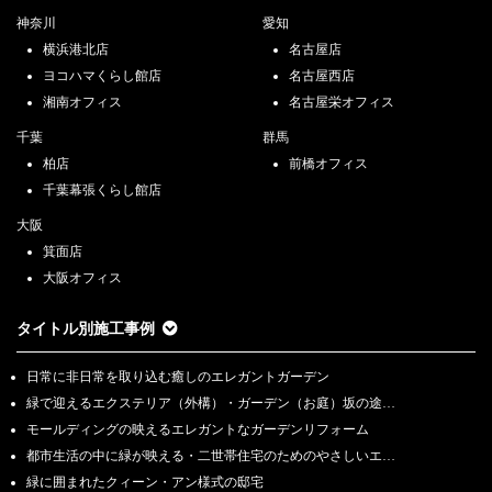
神奈川
愛知
横浜港北店
名古屋店
ヨコハマくらし館店
名古屋西店
湘南オフィス
名古屋栄オフィス
千葉
群馬
柏店
前橋オフィス
千葉幕張くらし館店
大阪
箕面店
大阪オフィス
タイトル別施工事例
日常に非日常を取り込む癒しのエレガントガーデン
緑で迎えるエクステリア（外構）・ガーデン（お庭）坂の途…
モールディングの映えるエレガントなガーデンリフォーム
都市生活の中に緑が映える・二世帯住宅のためのやさしいエ…
緑に囲まれたクィーン・アン様式の邸宅