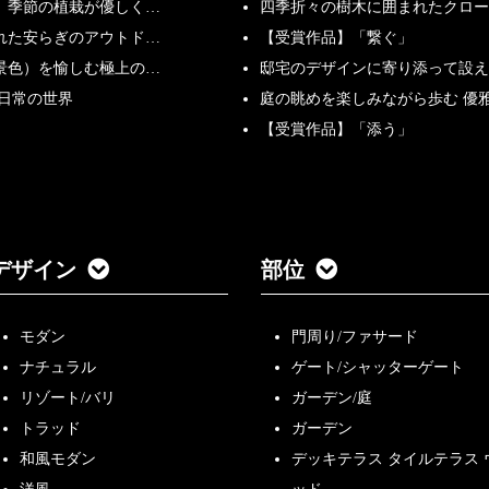
、季節の植栽が優しく…
四季折々の樹木に囲まれたクロー
れた安らぎのアウトド…
【受賞作品】「繋ぐ」
景色）を愉しむ極上の…
邸宅のデザインに寄り添って設え
非日常の世界
庭の眺めを楽しみながら歩む 優
【受賞作品】「添う」
デザイン
部位
モダン
門周り/ファサード
ナチュラル
ゲート/シャッターゲート
リゾート/バリ
ガーデン/庭
トラッド
ガーデン
和風モダン
デッキテラス タイルテラス 