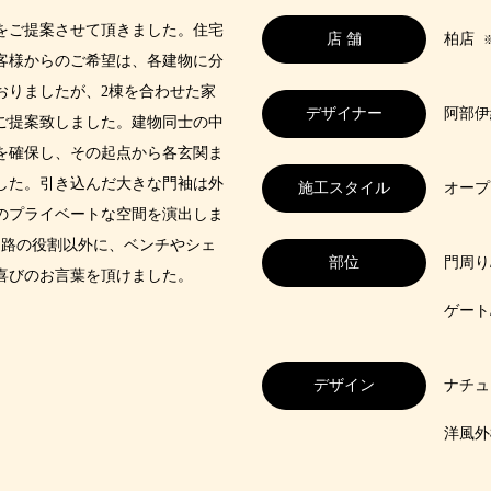
をご提案させて頂きました。住宅
店 舗
柏店
客様からのご希望は、各建物に分
おりましたが、2棟を合わせた家
デザイナー
阿部伊
ご提案致しました。建物同士の中
を確保し、その起点から各玄関ま
した。引き込んだ大きな門袖は外
施工スタイル
オープ
のプライベートな空間を演出しま
通路の役割以外に、ベンチやシェ
部位
門周り
喜びのお言葉を頂けました。
ゲート
デザイン
ナチュ
洋風外