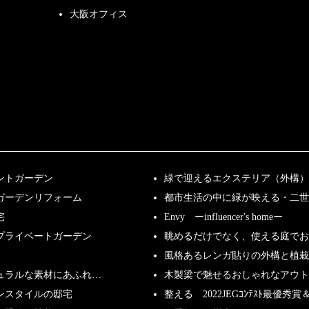
大阪オフィス
ントガーデン
緑で迎えるエクステリア（外構）
ガーデンリフォーム
都市生活の中に緑が映える・二世
宅
Envy ーinfluencer's homeー
プライベートガーデン
眺めるだけでなく、使える庭で
風格あるレンガ貼りの外構と植栽
ュラルな素材にあふれ…
木製梁で魅せるおしゃれなアウト
ンスタイルの邸宅
整える 2022JEGｺﾝﾃｽﾄ最優秀賞＆