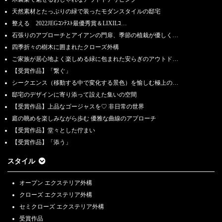
天然素材とたっぷりの緑で装ったモダンスタイルの邸宅
整える 2022JEGｺﾝﾃｽﾄ最優秀賞＆LIXILｺ…
石張りのアプローチとアイアンの門扉、季節の植栽が優しく…
四季折々の樹木に囲まれたクローズ外構
ご家族が居心地よく楽しめる緑に包まれた安らぎのアウトド…
【受賞作品】「繋ぐ」
シークエンス（移動する中で変化する景色）を愉しむ極上の…
邸宅のデザインに寄り添って設えた集いの空間
【受賞作品】上品なゴージャスを♡ 非日常の世界
庭の眺めを楽しみながら歩む 優雅な曲線のアプローチ
【受賞作品】堂々とした佇まい
【受賞作品】「添う」
スタイル
オープン エクステリア外構
クローズ エクステリア外構
セミクローズ エクステリア外構
受賞作品