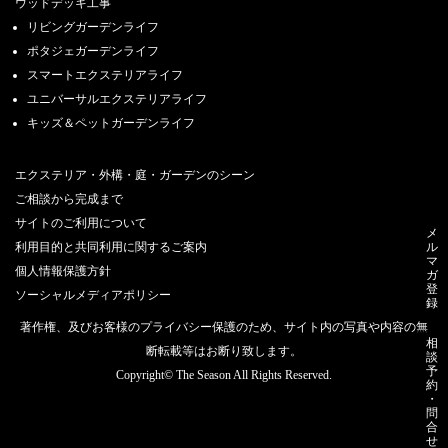
ウッドデッキ工事
リビングガーデンライフ
ポタジェガーデンライフ
スマートエクステリアライフ
ユニバーサルエクステリアライフ
キッズ＆ペットガーデンライフ
エクステリア・外構・庭・ガーデンのシーン
ご相談から完成まで
サイトのご利用について
メ
利用目的と共同利用に関するご案内
ル
マ
個人情報保護方針
ガ
登
ソーシャルメディアポリシー
録
著作権、及びお客様のプライバシー保護のため、サイト内の写真や内容の無
相
断転載等はお断り致します。
談
予
Copyright© The Season All Rights Reserved.
約
・
問
合
せ