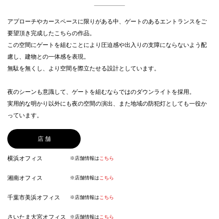
アプローチやカースペースに限りがある中、ゲートのあるエントランスをご
要望頂き完成したこちらの作品。
この空間にゲートを組むことにより圧迫感や出入りの支障にならないよう配
慮し、建物との一体感を表現。
無駄を無くし、より空間を際立たせる設計としています。
夜のシーンも意識して、ゲートを組むならではのダウンライトを採用。
実用的な明かり以外にも夜の空間の演出、また地域の防犯灯としても一役か
っています。
店 舗
横浜オフィス
※店舗情報は
こちら
湘南オフィス
※店舗情報は
こちら
千葉市美浜オフィス
※店舗情報は
こちら
さいたま大宮オフィス
※店舗情報は
こちら