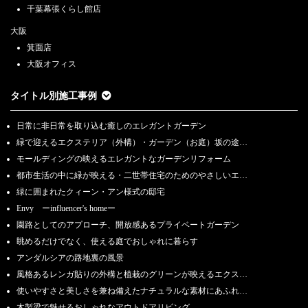
千葉幕張くらし館店
大阪
箕面店
大阪オフィス
タイトル別施工事例
日常に非日常を取り込む癒しのエレガントガーデン
緑で迎えるエクステリア（外構）・ガーデン（お庭）坂の途…
モールディングの映えるエレガントなガーデンリフォーム
都市生活の中に緑が映える・二世帯住宅のためのやさしいエ…
緑に囲まれたクィーン・アン様式の邸宅
Envy ーinfluencer's homeー
園路としてのアプローチ、開放感あるプライベートガーデン
眺めるだけでなく、使える庭でおしゃれに暮らす
アンダルシアの路地裏の風景
風格あるレンガ貼りの外構と植栽のグリーンが映えるエクス…
使いやすさと美しさを兼ね備えたナチュラルな素材にあふれ…
木製梁で魅せるおしゃれなアウトドアリビング