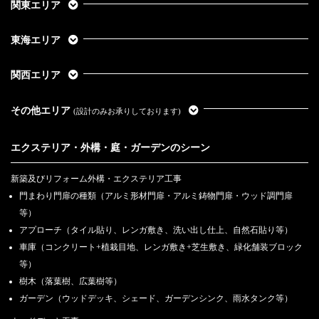
関東エリア
東海エリア
関西エリア
その他エリア
(設計のみお承りしております)
エクステリア・外構・庭・ガーデンのシーン
新築及びリフォーム外構・エクステリア工事
門まわり門扉の種類（アルミ形材門扉・アルミ鋳物門扉・ウッド調門扉
等）
アプローチ（タイル貼り、レンガ敷き、洗い出し仕上、自然石貼り等）
車庫（コンクリート+植栽目地、レンガ敷き+芝生敷き、緑化舗装ブロック
等）
樹木（落葉樹、広葉樹等）
ガーデン（ウッドデッキ、シェード、ガーデンシンク、雨水タンク等）