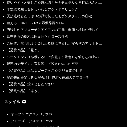
使いやすさと美しさを兼ね備えたナチュラルな素材にあふれ…
木製梁で魅せるおしゃれなアウトドアリビング
天然素材とたっぷりの緑で装ったモダンスタイルの邸宅
整える 2022JEGｺﾝﾃｽﾄ最優秀賞＆LIXILｺ…
石張りのアプローチとアイアンの門扉、季節の植栽が優しく…
四季折々の樹木に囲まれたクローズ外構
ご家族が居心地よく楽しめる緑に包まれた安らぎのアウトド…
【受賞作品】「繋ぐ」
シークエンス（移動する中で変化する景色）を愉しむ極上の…
邸宅のデザインに寄り添って設えた集いの空間
【受賞作品】上品なゴージャスを♡ 非日常の世界
庭の眺めを楽しみながら歩む 優雅な曲線のアプローチ
【受賞作品】堂々とした佇まい
【受賞作品】「添う」
スタイル
オープン エクステリア外構
クローズ エクステリア外構