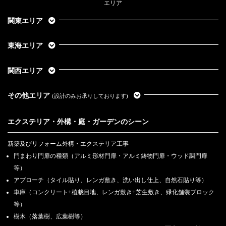
エリア
関東エリア
東海エリア
関西エリア
その他エリア
(設計のみお承りしております)
エクステリア・外構・庭・ガーデンのシーン
新築及びリフォーム外構・エクステリア工事
門まわり門扉の種類（アルミ形材門扉・アルミ鋳物門扉・ウッド調門扉
等）
アプローチ（タイル貼り、レンガ敷き、洗い出し仕上、自然石貼り等）
車庫（コンクリート+植栽目地、レンガ敷き+芝生敷き、緑化舗装ブロック
等）
樹木（落葉樹、広葉樹等）