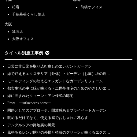
柏店
前橋オフィス
千葉幕張くらし館店
大阪
箕面店
大阪オフィス
タイトル別施工事例
日常に非日常を取り込む癒しのエレガントガーデン
緑で迎えるエクステリア（外構）・ガーデン（お庭）坂の途…
モールディングの映えるエレガントなガーデンリフォーム
都市生活の中に緑が映える・二世帯住宅のためのやさしいエ…
緑に囲まれたクィーン・アン様式の邸宅
Envy ーinfluencer's homeー
園路としてのアプローチ、開放感あるプライベートガーデン
眺めるだけでなく、使える庭でおしゃれに暮らす
アンダルシアの路地裏の風景
風格あるレンガ貼りの外構と植栽のグリーンが映えるエクス…