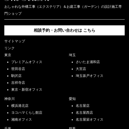
おしゃれな外構工事（エクステリア）＆お庭工事（ガーデン）の設計施工専
門ショップ
相談予約・お問い合わせは
こちら
サイトマップ
リンク
東京
埼玉
プレミアムオフィス
さいたま浦和店
世田谷店
大宮店
駒沢店
埼玉坂戸オフィス
吉祥寺店
東京・新宿オフィス
神奈川
愛知
横浜港北店
名古屋店
ヨコハマくらし館店
名古屋西店
湘南オフィス
名古屋栄オフィス
千葉
群馬