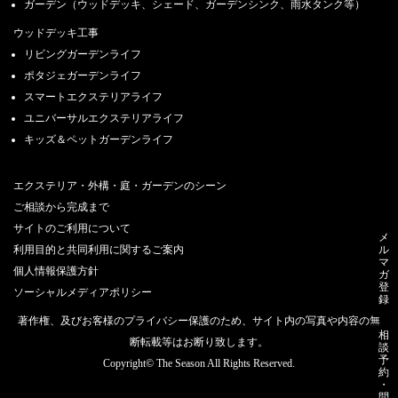
ガーデン（ウッドデッキ、シェード、ガーデンシンク、雨水タンク等）
ウッドデッキ工事
リビングガーデンライフ
ポタジェガーデンライフ
スマートエクステリアライフ
ユニバーサルエクステリアライフ
キッズ＆ペットガーデンライフ
エクステリア・外構・庭・ガーデンのシーン
ご相談から完成まで
サイトのご利用について
メ
利用目的と共同利用に関するご案内
ル
マ
個人情報保護方針
ガ
登
ソーシャルメディアポリシー
録
著作権、及びお客様のプライバシー保護のため、サイト内の写真や内容の無
相
断転載等はお断り致します。
談
予
Copyright© The Season All Rights Reserved.
約
・
問