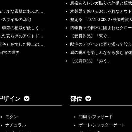
風格あるレンガ貼りの外構と植栽
ュラルな素材にあふれ…
木製梁で魅せるおしゃれなアウト
ンスタイルの邸宅
整える 2022JEGｺﾝﾃｽﾄ最優秀賞＆
、季節の植栽が優しく…
四季折々の樹木に囲まれたクロー
れた安らぎのアウトド…
【受賞作品】「繋ぐ」
景色）を愉しむ極上の…
邸宅のデザインに寄り添って設え
非日常の世界
庭の眺めを楽しみながら歩む 優
【受賞作品】「添う」
デザイン
部位
モダン
門周り/ファサード
ナチュラル
ゲート/シャッターゲート