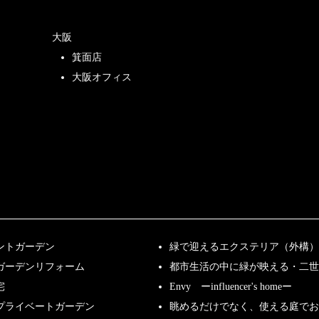
大阪
箕面店
大阪オフィス
ントガーデン
緑で迎えるエクステリア（外構）
ガーデンリフォーム
都市生活の中に緑が映える・二世
宅
Envy ーinfluencer's homeー
プライベートガーデン
眺めるだけでなく、使える庭で