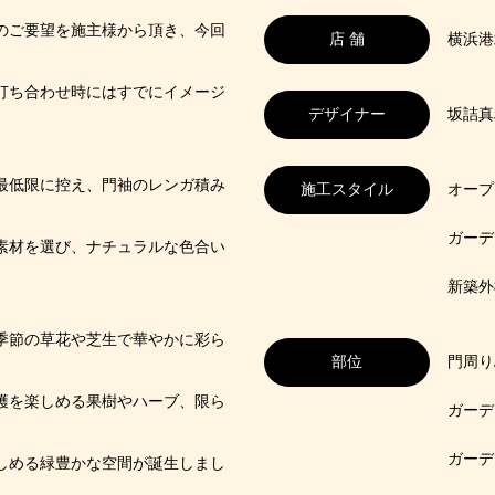
のご要望を施主様から頂き、今回
店 舗
横浜港
打ち合わせ時にはすでにイメージ
デザイナー
坂詰真
最低限に控え、門袖のレンガ積み
施工スタイル
オープ
ガーデ
素材を選び、ナチュラルな色合い
新築外
季節の草花や芝生で華やかに彩ら
部位
門周り
穫を楽しめる果樹やハーブ、限ら
ガーデ
ガーデ
しめる緑豊かな空間が誕生しまし