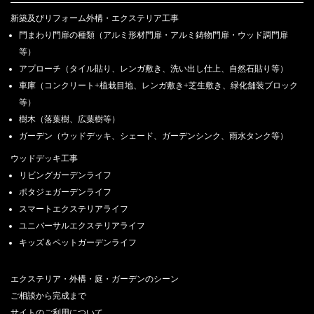
新築及びリフォーム外構・エクステリア工事
門まわり門扉の種類（アルミ形材門扉・アルミ鋳物門扉・ウッド調門扉
等）
アプローチ（タイル貼り、レンガ敷き、洗い出し仕上、自然石貼り等）
車庫（コンクリート+植栽目地、レンガ敷き+芝生敷き、緑化舗装ブロック
等）
樹木（落葉樹、広葉樹等）
ガーデン（ウッドデッキ、シェード、ガーデンシンク、雨水タンク等）
ウッドデッキ工事
リビングガーデンライフ
ポタジェガーデンライフ
スマートエクステリアライフ
ユニバーサルエクステリアライフ
キッズ＆ペットガーデンライフ
エクステリア・外構・庭・ガーデンのシーン
ご相談から完成まで
サイトのご利用について