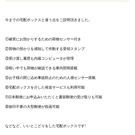
今までの宅配ボックスと違う点をご説明頂きました。
①確実にお預かりするための荷物センサー付き
②荷物の預かりを感知して作動する受領スタンプ
③受け渡し履歴も内蔵コンピュータが管理
④暗い中でも荷物が確認できる庫内照明搭載
⑤お子様の閉じ込め事故防止のための人感センサー搭載
⑥宅配ボックスを介した発送サービスも利用可能
➆日本郵便にお申込みいただくと書留郵便の受け取りも可能
⑧捺印不要の大型郵便が投函可能
などなど、いいとこどりをした宅配ボックスです!