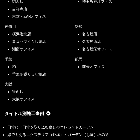
駒沢店
埼玉坂戸オフィス
吉祥寺店
東京・新宿オフィス
神奈川
愛知
横浜港北店
名古屋店
ヨコハマくらし館店
名古屋西店
湘南オフィス
名古屋栄オフィス
千葉
群馬
柏店
前橋オフィス
千葉幕張くらし館店
大阪
箕面店
大阪オフィス
タイトル別施工事例
日常に非日常を取り込む癒しのエレガントガーデン
緑で迎えるエクステリア（外構）・ガーデン（お庭）坂の途…