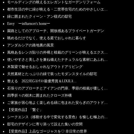
モールディングの映えるエレガントなガーデンリフォーム
都市生活の中に緑が映える・二世帯住宅のためのやさしいエ…
緑に囲まれたクィーン・アン様式の邸宅
Envy ーinfluencer's homeー
園路としてのアプローチ、開放感あるプライベートガーデン
眺めるだけでなく、使える庭でおしゃれに暮らす
アンダルシアの路地裏の風景
風格あるレンガ貼りの外構と植栽のグリーンが映えるエクス…
使いやすさと美しさを兼ね備えたナチュラルな素材にあふれ…
木製梁で魅せるおしゃれなアウトドアリビング
天然素材とたっぷりの緑で装ったモダンスタイルの邸宅
整える 2022JEGｺﾝﾃｽﾄ最優秀賞＆LIXILｺ…
石張りのアプローチとアイアンの門扉、季節の植栽が優しく…
四季折々の樹木に囲まれたクローズ外構
ご家族が居心地よく楽しめる緑に包まれた安らぎのアウトド…
【受賞作品】「繋ぐ」
シークエンス（移動する中で変化する景色）を愉しむ極上の…
邸宅のデザインに寄り添って設えた集いの空間
【受賞作品】上品なゴージャスを♡ 非日常の世界