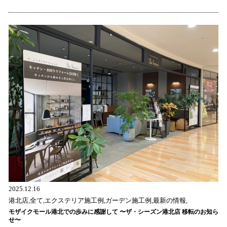
2025.12.16
港北店,全て,エクステリア施工例,ガーデン施工例,最新の情報,
モザイクモール港北での歩みに感謝して 〜ザ・シーズン港北店 移転のお知ら
せ〜