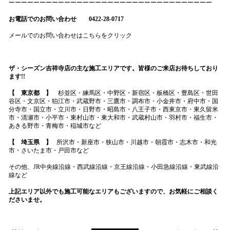
ーーーーーーーーーーーーーーーーーーーーーーーーーーーーーーーーー
お電話でのお問い合わせ 0422-28-0717
メールでのお問い合わせはこちらをクリック
ザ・シーズン吉祥寺店の主な施工エリアです。皆様のご来店お待ちしており
ます!!
【 東京都 】
杉並区・練馬区・中野区・新宿区・板橋区・豊島区・世田
谷区・文京区・狛江市・武蔵野市・三鷹市・調布市・小金井市・府中市・国
分寺市・国立市・立川市・日野市・昭島市・八王子市・西東京市・東久留米
市・清瀬市・小平市・東村山市・東大和市・武蔵村山市・羽村市・福生市・
あきる野市・青梅市・稲城市など
【 埼玉県 】
所沢市・新座市・狭山市・川越市・朝霞市・志木市・和光
市・さいたま市・戸田市など
その他、JR中央線沿線・西武線沿線・京王線沿線・小田急線沿線・東武線沿
線など
上記エリア以外でも施工可能なエリアもございますので、お気軽にご相談く
ださいませ。