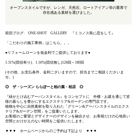
オープンスタイルですが、レンガ、天然石、ロートアイアン等の重厚で
存在感ある素材を選びました。
前回ブログ:
ONE-SHOT GALLERY 『ミコノス島に恋をして』
「こだわりの施工事例」はこちら。。。
●リフォームローンを低金利でご提供しております●
1.31%(団信有り)、1.16%(団信無し)126回～180回
(その他、お支払条件、金利ございますので、担当までご相談くださいま
せ。)
◎ ザ・シーズン ららぽーと柏の葉・柏店 ◎
『緑がとけ込むアーバンスタイル』をコンセプトに 外構・お庭を通じて皆
様の暮らしを豊かにするエクステリア&ガーデンの専門店です。
植物を中心に自然素材を取り入れた「グリーン&アーバンスタイルのエクス
テリア&ガーデン空間」をご提案いたします。
お客様のご要望とデザイナーのデザインを融合させ、お客様だけの心地良い
空間とかけがえのない時間をご提供いたします。
▼▼▼ ホームページからのご予約は下記より ▼▼▼