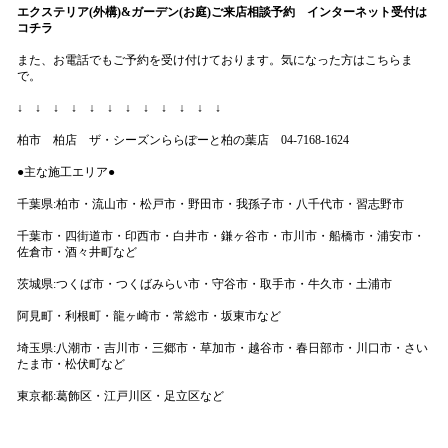
エクステリア(外構)&ガーデン(お庭)ご来店
相談予約 インターネット受付は
コチラ
また、お電話でもご予約を受け付けております。気になった方はこちらま
で。
↓ ↓ ↓ ↓ ↓ ↓ ↓ ↓ ↓ ↓ ↓ ↓
柏市 柏店 ザ・シーズンららぽーと柏の葉店 04-7168-1624
●主な施工エリア●
千葉県:柏市・流山市・松戸市・野田市・我孫子市・八千代市・習志野市
千葉市・四街道市・印西市・白井市・鎌ヶ谷市・市川市・船橋市・浦安市・
佐倉市・酒々井町など
茨城県:つくば市・つくばみらい市・守谷市・取手市・牛久市・土浦市
阿見町・利根町・龍ヶ崎市・常総市・坂東市など
埼玉県:八潮市・吉川市・三郷市・草加市・越谷市・春日部市・川口市・さい
たま市・松伏町など
東京都:葛飾区・江戸川区・足立区など