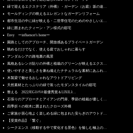
緑で迎えるエクステリア（外構）・ガーデン（お庭）坂の途…
モールディングの映えるエレガントなガーデンリフォーム
都市生活の中に緑が映える・二世帯住宅のためのやさしいエ…
緑に囲まれたクィーン・アン様式の邸宅
Envy ーinfluencer's homeー
園路としてのアプローチ、開放感あるプライベートガーデン
眺めるだけでなく、使える庭でおしゃれに暮らす
アンダルシアの路地裏の風景
風格あるレンガ貼りの外構と植栽のグリーンが映えるエクス…
使いやすさと美しさを兼ね備えたナチュラルな素材にあふれ…
木製梁で魅せるおしゃれなアウトドアリビング
天然素材とたっぷりの緑で装ったモダンスタイルの邸宅
整える 2022JEGｺﾝﾃｽﾄ最優秀賞＆LIXILｺ…
石張りのアプローチとアイアンの門扉、季節の植栽が優しく…
四季折々の樹木に囲まれたクローズ外構
ご家族が居心地よく楽しめる緑に包まれた安らぎのアウトド…
【受賞作品】「繋ぐ」
シークエンス（移動する中で変化する景色）を愉しむ極上の…