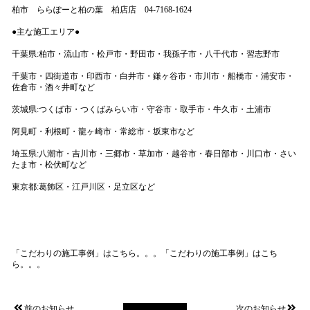
柏市 ららぽーと柏の葉 柏店店 04-7168-1624
●主な施工エリア●
千葉県:柏市・流山市・松戸市・野田市・我孫子市・八千代市・習志野市
千葉市・四街道市・印西市・白井市・鎌ヶ谷市・市川市・船橋市・浦安市・
佐倉市・酒々井町など
茨城県:つくば市・つくばみらい市・守谷市・取手市・牛久市・土浦市
阿見町・利根町・龍ヶ崎市・常総市・坂東市など
埼玉県:八潮市・吉川市・三郷市・草加市・越谷市・春日部市・川口市・さい
たま市・松伏町など
東京都:葛飾区・江戸川区・足立区など
「こだわりの施工事例」はこちら。。。
「こだわりの施工事例」はこち
ら。。。
前のお知らせ
次のお知らせ