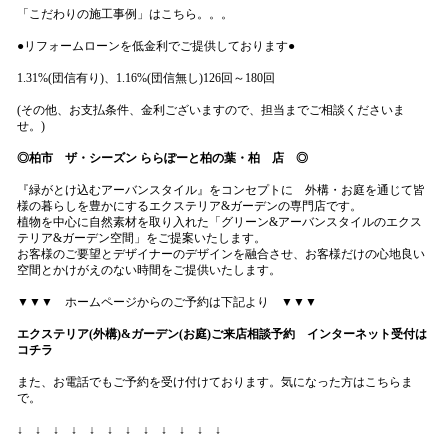
「こだわりの施工事例」はこちら。。。
●リフォームローンを低金利でご提供しております●
1.31%(団信有り)、1.16%(団信無し)126回～180回
(その他、お支払条件、金利ございますので、担当までご相談くださいま
せ。)
◎柏市 ザ・シーズン ららぽーと柏の葉・柏 店 ◎
『緑がとけ込むアーバンスタイル』をコンセプトに 外構・お庭を通じて皆
様の暮らしを豊かにするエクステリア&ガーデンの専門店です。
植物を中心に自然素材を取り入れた「グリーン&アーバンスタイルのエクス
テリア&ガーデン空間」をご提案いたします。
お客様のご要望とデザイナーのデザインを融合させ、お客様だけの心地良い
空間とかけがえのない時間をご提供いたします。
▼▼▼ ホームページからのご予約は下記より ▼▼▼
エクステリア(外構)&ガーデン(お庭)ご来店
相談予約 インターネット受付は
コチラ
また、お電話でもご予約を受け付けております。気になった方はこちらま
で。
↓ ↓ ↓ ↓ ↓ ↓ ↓ ↓ ↓ ↓ ↓ ↓