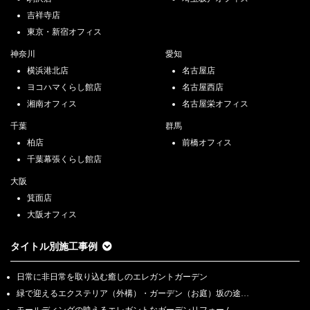
吉祥寺店
東京・新宿オフィス
神奈川
愛知
横浜港北店
名古屋店
ヨコハマくらし館店
名古屋西店
湘南オフィス
名古屋栄オフィス
千葉
群馬
柏店
前橋オフィス
千葉幕張くらし館店
大阪
箕面店
大阪オフィス
タイトル別施工事例
日常に非日常を取り込む癒しのエレガントガーデン
緑で迎えるエクステリア（外構）・ガーデン（お庭）坂の途…
モールディングの映えるエレガントなガーデンリフォーム