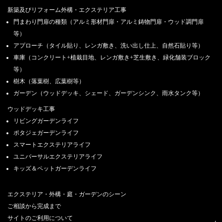
新築及びリフォーム外構・エクステリア工事
門まわり門扉の種類（アルミ形材門扉・アルミ鋳物門扉・ウッド調門扉
等）
アプローチ（タイル貼り、レンガ敷き、洗い出し仕上、自然石貼り等）
車庫（コンクリート+植栽目地、レンガ敷き+芝生敷き、緑化舗装ブロック
等）
樹木（落葉樹、広葉樹等）
ガーデン（ウッドデッキ、シェード、ガーデンシンク、雨水タンク等）
ウッドデッキ工事
リビングガーデンライフ
ポタジェガーデンライフ
スマートエクステリアライフ
ユニバーサルエクステリアライフ
キッズ＆ペットガーデンライフ
エクステリア・外構・庭・ガーデンのシーン
ご相談から完成まで
サイトのご利用について