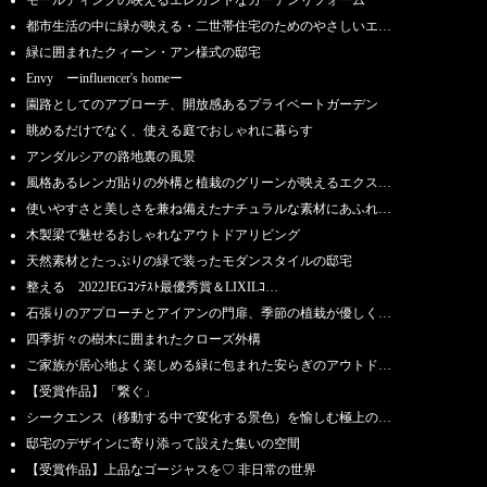
都市生活の中に緑が映える・二世帯住宅のためのやさしいエ…
緑に囲まれたクィーン・アン様式の邸宅
Envy ーinfluencer's homeー
園路としてのアプローチ、開放感あるプライベートガーデン
眺めるだけでなく、使える庭でおしゃれに暮らす
アンダルシアの路地裏の風景
風格あるレンガ貼りの外構と植栽のグリーンが映えるエクス…
使いやすさと美しさを兼ね備えたナチュラルな素材にあふれ…
木製梁で魅せるおしゃれなアウトドアリビング
天然素材とたっぷりの緑で装ったモダンスタイルの邸宅
整える 2022JEGｺﾝﾃｽﾄ最優秀賞＆LIXILｺ…
石張りのアプローチとアイアンの門扉、季節の植栽が優しく…
四季折々の樹木に囲まれたクローズ外構
ご家族が居心地よく楽しめる緑に包まれた安らぎのアウトド…
【受賞作品】「繋ぐ」
シークエンス（移動する中で変化する景色）を愉しむ極上の…
邸宅のデザインに寄り添って設えた集いの空間
【受賞作品】上品なゴージャスを♡ 非日常の世界