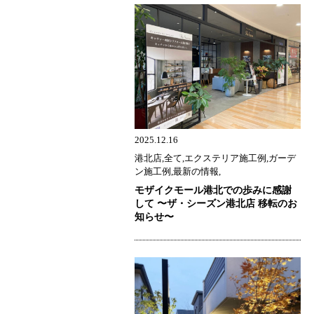
2025.12.16
港北店,全て,エクステリア施工例,ガーデ
ン施工例,最新の情報,
モザイクモール港北での歩みに感謝
して 〜ザ・シーズン港北店 移転のお
知らせ〜