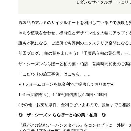
モダンなサイクルポートにリ
既製品のアルミのサイクルポートを利用しているので強度も
照明や植栽を合わせ、機能性とデザイン性を大幅にアップす
誰もが気になる、ご近所でも評判のエクステリア空間になる
前回ブログ: 柏の葉を楽しもう! 『千葉県立柏の葉公園』へ
ザ・シーズンららぽーと柏の葉・柏店 営業時間変更のご案内 20
「こだわりの施工事例」はこちら。。。
●リフォームローンを低金利でご提供しております●
1.31%(団信有り)、1.16%(団信無し)126回～180回
(その他、お支払条件、金利ございますので、担当までご相談
◎ ザ・シーズン ららぽーと柏の葉・柏店 ◎
『緑がとけ込むアーバンスタイル』をコンセプトに 外構・
エクステリア&ガーデンの専門店です。