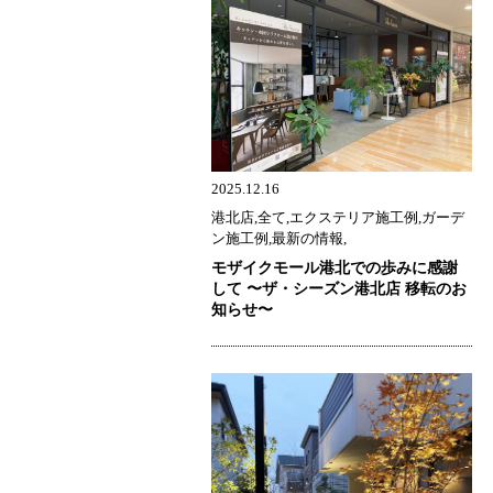
2025.12.16
港北店,全て,エクステリア施工例,ガーデ
ン施工例,最新の情報,
モザイクモール港北での歩みに感謝
して 〜ザ・シーズン港北店 移転のお
知らせ〜