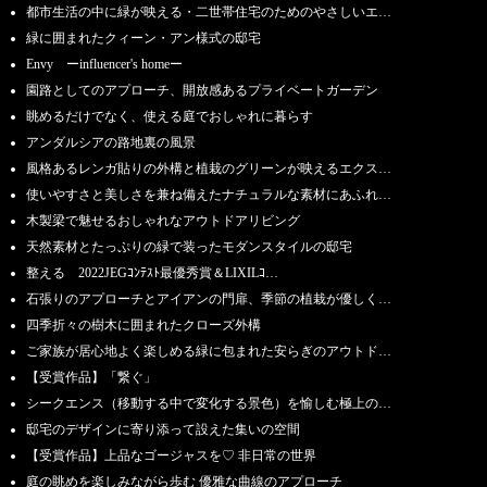
都市生活の中に緑が映える・二世帯住宅のためのやさしいエ…
緑に囲まれたクィーン・アン様式の邸宅
Envy ーinfluencer's homeー
園路としてのアプローチ、開放感あるプライベートガーデン
眺めるだけでなく、使える庭でおしゃれに暮らす
アンダルシアの路地裏の風景
風格あるレンガ貼りの外構と植栽のグリーンが映えるエクス…
使いやすさと美しさを兼ね備えたナチュラルな素材にあふれ…
木製梁で魅せるおしゃれなアウトドアリビング
天然素材とたっぷりの緑で装ったモダンスタイルの邸宅
整える 2022JEGｺﾝﾃｽﾄ最優秀賞＆LIXILｺ…
石張りのアプローチとアイアンの門扉、季節の植栽が優しく…
四季折々の樹木に囲まれたクローズ外構
ご家族が居心地よく楽しめる緑に包まれた安らぎのアウトド…
【受賞作品】「繋ぐ」
シークエンス（移動する中で変化する景色）を愉しむ極上の…
邸宅のデザインに寄り添って設えた集いの空間
【受賞作品】上品なゴージャスを♡ 非日常の世界
庭の眺めを楽しみながら歩む 優雅な曲線のアプローチ