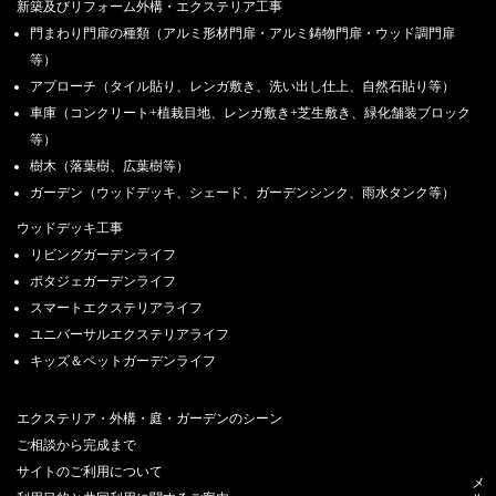
新築及びリフォーム外構・エクステリア工事
門まわり門扉の種類（アルミ形材門扉・アルミ鋳物門扉・ウッド調門扉
等）
アプローチ（タイル貼り、レンガ敷き、洗い出し仕上、自然石貼り等）
車庫（コンクリート+植栽目地、レンガ敷き+芝生敷き、緑化舗装ブロック
等）
樹木（落葉樹、広葉樹等）
ガーデン（ウッドデッキ、シェード、ガーデンシンク、雨水タンク等）
ウッドデッキ工事
リビングガーデンライフ
ポタジェガーデンライフ
スマートエクステリアライフ
ユニバーサルエクステリアライフ
キッズ＆ペットガーデンライフ
エクステリア・外構・庭・ガーデンのシーン
ご相談から完成まで
サイトのご利用について
メ