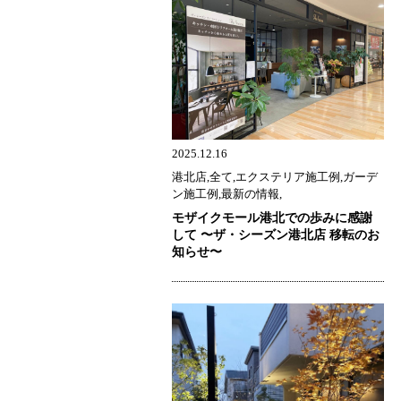
2025.12.16
港北店,全て,エクステリア施工例,ガーデ
ン施工例,最新の情報,
モザイクモール港北での歩みに感謝
して 〜ザ・シーズン港北店 移転のお
知らせ〜