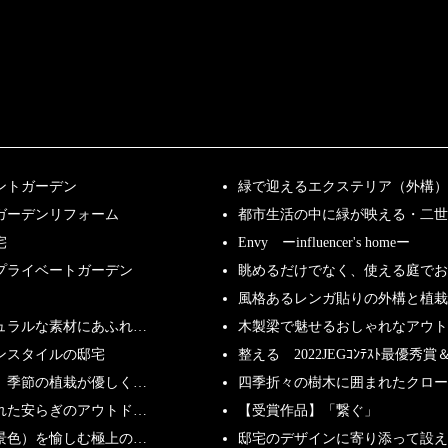
ントガーデン
緑で迎えるエクステリア（外構）
ガーデンリフォーム
都市生活の中に緑が映える・二世
宅
Envy ーinfluencer's homeー
プライベートガーデン
眺めるだけでなく、使える庭で
風格あるレンガ貼りの外構と植栽
ュラルな素材にあふれ…
木製梁で魅せるおしゃれなアウト
ンスタイルの邸宅
整える 2022JEGｺﾝﾃｽﾄ最優秀賞＆
、季節の植栽が優しく…
四季折々の樹木に囲まれたクロー
れた安らぎのアウトド…
【受賞作品】「繋ぐ」
景色）を愉しむ極上の…
邸宅のデザインに寄り添って設え