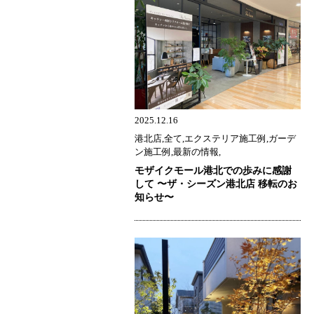
2025.12.16
港北店,全て,エクステリア施工例,ガーデ
ン施工例,最新の情報,
モザイクモール港北での歩みに感謝
して 〜ザ・シーズン港北店 移転のお
知らせ〜