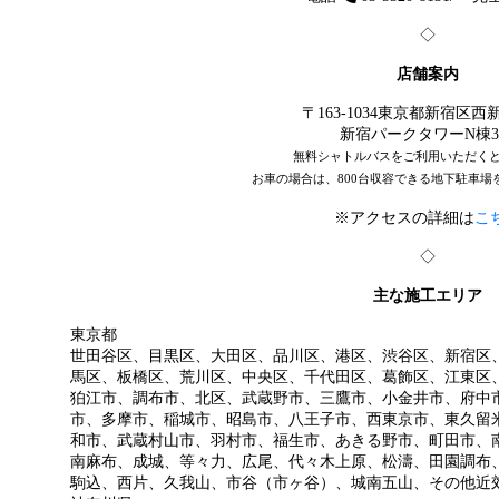
◇
店舗案内
〒163-1034東京都新宿区西新宿
新宿パークタワーN棟3
無料シャトルバスをご利用いただく
お車の場合は、800台収容できる地下駐車場
※アクセスの詳細は
こ
◇
主な施工エリア
東京都
世田谷区、目黒区、大田区、品川区、港区、渋谷区、新宿区
馬区、板橋区、荒川区、中央区、千代田区、葛飾区、江東区
狛江市、調布市、北区、武蔵野市、三鷹市、小金井市、府中
市、多摩市、稲城市、昭島市、八王子市、西東京市、東久留
和市、武蔵村山市、羽村市、福生市、あきる野市、町田市、
南麻布、成城、等々力、広尾、代々木上原、松濤、田園調布
駒込、西片、久我山、市谷（市ヶ谷）、城南五山、その他近