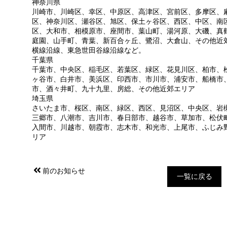
神奈川県
川崎市、川崎区、幸区、中原区、高津区、宮前区、多摩区、
区、神奈川区、瀬谷区、旭区、保土ヶ谷区、西区、中区、南
区、大和市、相模原市、座間市、葉山町、湯河原、大磯、真
庭園、山手町、青葉、新百合ヶ丘、鷺沼、大倉山、その他近
横線沿線、東急世田谷線沿線など。
千葉県
千葉市、中央区、稲毛区、若葉区、緑区、花見川区、柏市、
ヶ谷市、白井市、美浜区、印西市、市川市、浦安市、船橋市
市、酒々井町、九十九里、房総、その他近郊エリア
埼玉県
さいたま市、桜区、南区、緑区、西区、見沼区、中央区、岩
三郷市、八潮市、吉川市、春日部市、越谷市、草加市、松伏
入間市、川越市、朝霞市、志木市、和光市、上尾市、ふじみ
リア
前のお知らせ
一覧に戻る