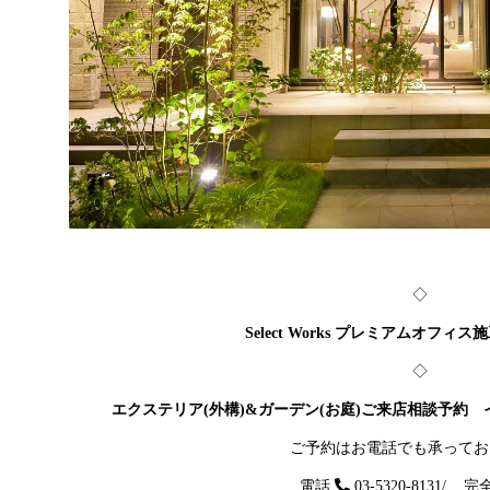
◇
Select Works
プレミアムオフィス施
◇
エクステリア(外構)&ガーデン(お庭)ご来店
相談予約 
ご予約はお電話でも承ってお
電話
03-5320-8131
/
完