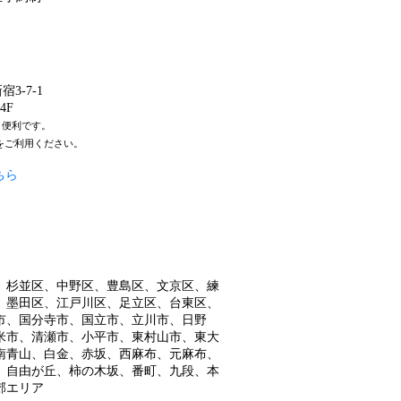
3-7-1
4F
と便利です。
をご利用ください。
ちら
、杉並区、中野区、豊島区、文京区、練
、墨田区、江戸川区、足立区、台東区、
市、国分寺市、国立市、立川市、日野
米市、清瀬市、小平市、東村山市、東大
南青山、白金、赤坂、西麻布、元麻布、
、自由が丘、柿の木坂、番町、九段、本
郊エリア