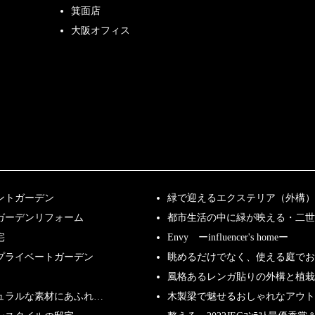
箕面店
大阪オフィス
ントガーデン
緑で迎えるエクステリア（外構）
ガーデンリフォーム
都市生活の中に緑が映える・二世
宅
Envy ーinfluencer's homeー
プライベートガーデン
眺めるだけでなく、使える庭で
風格あるレンガ貼りの外構と植栽
ュラルな素材にあふれ…
木製梁で魅せるおしゃれなアウト