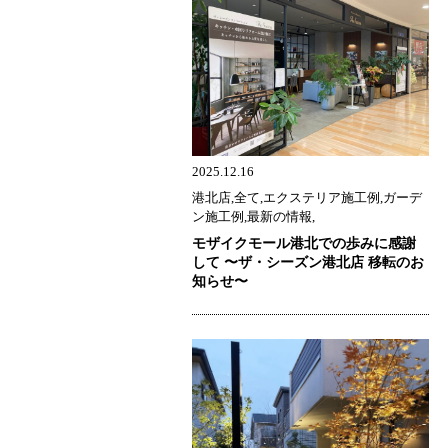
2025.12.16
港北店,全て,エクステリア施工例,ガーデ
ン施工例,最新の情報,
モザイクモール港北での歩みに感謝
して 〜ザ・シーズン港北店 移転のお
知らせ〜