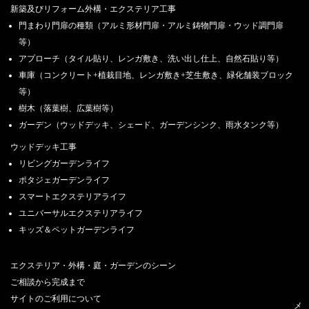
新築及びリフォーム外構・エクステリア工事
門まわり門扉の種類（アルミ形材門扉・アルミ鋳物門扉・ウッド調門扉
等）
アプローチ（タイル貼り、レンガ敷き、洗い出し仕上、自然石貼り等）
車庫（コンクリート+植栽目地、レンガ敷き+芝生敷き、緑化舗装ブロック
等）
樹木（落葉樹、広葉樹等）
ガーデン（ウッドデッキ、シェード、ガーデンシンク、雨水タンク等）
ウッドデッキ工事
リビングガーデンライフ
ポタジェガーデンライフ
スマートエクステリアライフ
ユニバーサルエクステリアライフ
キッズ＆ペットガーデンライフ
エクステリア・外構・庭・ガーデンのシーン
ご相談から完成まで
サイトのご利用について
メ