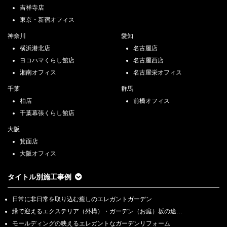
吉祥寺店
東京・新宿オフィス
神奈川
愛知
横浜港北店
名古屋店
ヨコハマくらし館店
名古屋西店
湘南オフィス
名古屋栄オフィス
千葉
群馬
柏店
前橋オフィス
千葉幕張くらし館店
大阪
箕面店
大阪オフィス
タイトル別施工事例
日常に非日常を取り込む癒しのエレガントガーデン
緑で迎えるエクステリア（外構）・ガーデン（お庭）坂の途…
モールディングの映えるエレガントなガーデンリフォーム