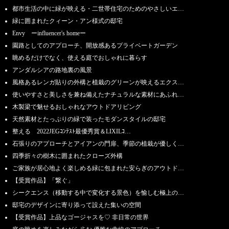
都市生活の中に緑が映える・二世帯住宅のためのやさしいエ…
緑に囲まれたクィーン・アン様式の邸宅
Envy ーinfluencer's homeー
園路としてのアプローチ、開放感あるプライベートガーデン
眺めるだけでなく、使える庭でおしゃれに暮らす
アンダルシアの路地裏の風景
風格あるレンガ貼りの外構と植栽のグリーンが映えるエクス…
使いやすさと美しさを兼ね備えたナチュラルな素材にあふれ…
木製梁で魅せるおしゃれなアウトドアリビング
天然素材とたっぷりの緑で装ったモダンスタイルの邸宅
整える 2022JEGｺﾝﾃｽﾄ最優秀賞＆LIXILｺ…
石張りのアプローチとアイアンの門扉、季節の植栽が優しく…
四季折々の樹木に囲まれたクローズ外構
ご家族が居心地よく楽しめる緑に包まれた安らぎのアウトド…
【受賞作品】「繋ぐ」
シークエンス（移動する中で変化する景色）を愉しむ極上の…
邸宅のデザインに寄り添って設えた集いの空間
【受賞作品】上品なゴージャスを♡ 非日常の世界