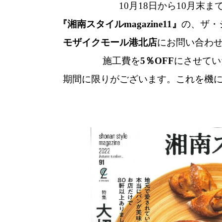
10月18日から10月末ま
『湘南スタイルmagazine11』
の、
ザ・
モザイクモール港北店
にお問い合わ
施工費を
5％OFF
にさせてい
期間に限りがございます。これを機