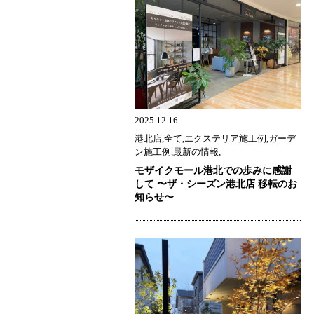
2025.12.16
港北店,全て,エクステリア施工例,ガーデ
ン施工例,最新の情報,
モザイクモール港北での歩みに感謝
して 〜ザ・シーズン港北店 移転のお
知らせ〜