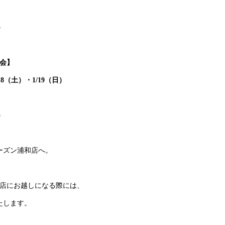
∞
会
】
/18（土）・1/19（日）
∞
ーズン浦和店へ。
店にお越しになる際には、
たします。