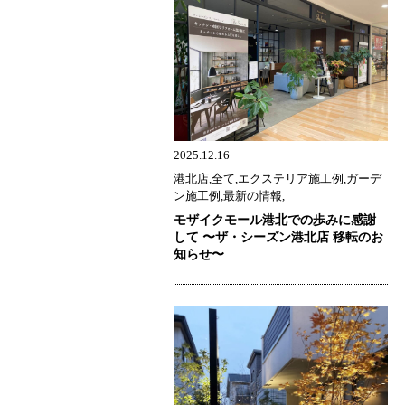
2025.12.16
港北店,全て,エクステリア施工例,ガーデ
ン施工例,最新の情報,
モザイクモール港北での歩みに感謝
して 〜ザ・シーズン港北店 移転のお
知らせ〜